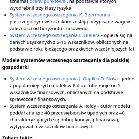
schemat
oceny punktowej
, na podstawie których
wyodrębnił trzy klasy ryzyka,
System wczesnego ostrzegania K. Beermanna
-
poszczególnym wskaźnikom zostają przypisane wagi w
zależności od horyzontu czasowego,
System wczesnego ostrzegania E. Bleiera
- opiera się na
danych uzyskanych z 6-16 wskaźników, obliczonych na
podstawie roku bieżącego oraz dwóch wcześniejszych lat.
Modele systemów wczesnego ostrzegania dla polskiej
gospodarki
System wczesnego ostrzegania J. Gajdki i D. Stosa
- jeden
z popularniejszych modeli w Polsce, obejmuje on 5
wskaźników finansowych, obliczanych na podstawie
sprawozdań finansowych,
System wczesnego ostrzegania A.Hołdy - autor modelu
poddał analizie 40 przedsiębiorstw upadłych oraz 40
charakteryzujących się dobrą kondycją finansową,
wytypował 5 wskaźników finansowych.
Zobacz także
: