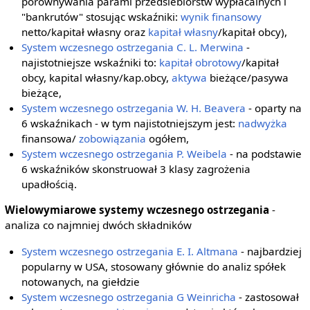
porównywania parami przedsiebiorstw wypłacalnych i
"bankrutów" stosując wskaźniki:
wynik finansowy
netto/kapitał własny oraz
kapitał własny
/kapitał obcy),
System wczesnego ostrzegania C. L. Merwina
-
najistotniejsze wskaźniki to:
kapitał obrotowy
/kapitał
obcy, kapital własny/kap.obcy,
aktywa
bieżące/pasywa
bieżące,
System wczesnego ostrzegania W. H. Beavera
- oparty na
6 wskaźnikach - w tym najistotniejszym jest:
nadwyżka
finansowa/
zobowiązania
ogółem,
System wczesnego ostrzegania P. Weibela
- na podstawie
6 wskaźników skonstruował 3 klasy zagrożenia
upadłością.
Wielowymiarowe systemy wczesnego ostrzegania
-
analiza co najmniej dwóch składników
System wczesnego ostrzegania E. I. Altmana
- najbardziej
popularny w USA, stosowany głównie do analiz spółek
notowanych, na giełdzie
System wczesnego ostrzegania G Weinricha
- zastosował