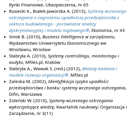
Rynki Finansowe, Ubezpieczenia, nr 65
Rusiecki K., Białek-Jaworska A. (2015),
Systemy wczesnego
ostrzegania o zagrożeniu upadłością przedsiębiorstw z
sektora budowlanego - porównanie analizy
dyskryminacyjnej i modelu logitowego
, Ekonomia, nr 43
Smok B. (2010),
Business Intelligence w zarządzaniu
,
Wydawnictwo Uniwersytetu Ekonomicznego we
Wrocławiu, Wrocław
Stabryła A. (2010),
Systemy controllingu, monitoringu i
audytu
, Mfiles.pl, Kraków
Stabryła A., Wawak S. (red.) (2012),
Metody badania i
modele rozwoju organizacji
. Mfiles pl
Zaleska M. (2002),
Identyfikacja ryzyka upadłości
przedsiębiorstwa i banku: systemy wczesnego ostrzegania
,
Difin, Warszawa
Zoleński W. (2010),
Systemy wczesnego ostrzegania
wykorzystujące wiedzę
, Kwartalnik naukowy: Organizacja i
Zarządzanie, nr 3(11)