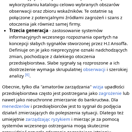
wykorzystaniu katalogu celowo wybranych obszarów
obserwacji oraz zbioru wskaźników. Te ostatnie są
połączone z potencjalnymi źródłami zagrożeń i szans z
otoczenia jak również samej firmy.
Trzecia generacja
- zastosowanie systemów
informacyjnych wczesnego rozpoznania opartych na
koncepcji słabych sygnałów stworzonej przez H.I Ansoffa.
Definiuje on je jako nieprecyzyjne oznaki nadchodzących
zmian, pochodzące z dalekiego otoczenia
przedsiębiorstwa. Słabe sygnały są rozproszone a ich
dostrzeżenie wymaga skrupulatnej
obserwacji
i szerokiej
[6]
analizy
.
Obecnie, tylko dla "amatorów zarządzania"
wizja
upadłości
przedsiębiorstwa często jest postrzegana jako
zagrożenie
lub
nawet jako nieuchronne zmierzanie do bankructwa. Dla
menedżerów
i przedsiębiorców jest to sygnał do podjęcia
działań zmierzających do polepszenia sytuacji. Dlatego też
umiejętnie
zarządzając ryzykiem
i mierząc je za pomocą
systemów wczesnego ostrzegania mogą skutecznie