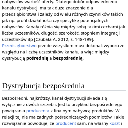
nabywców wartość oferty. Dlatego dobór odpowiedniego
kanału dystrybucji ma tak duże znaczenie dla
przedsiębiorstwa i zależy od wielu różnych czynników takich
jak np. profil działalności czy specyfikę potencjalnych
nabywców. Kanały różnią się między sobą takimi cechami jak
liczba uczestników, długość, szerokość, stopniem integracji
uczestników itp [Czubała A. 2012, s. 148-199].
Przedsiębiorstwo
przede wszystkim musi dokonać wyboru ze
względu na liczbę uczestników kanału, a więc między
dystrybucją
pośrednią
a
bezpośrednią
.
Dystrybucja bezpośrednia
Bezpośredni, najkrótszy, kanał dystrybucji składa się
wyłącznie z dwóch szczebli. Jest to przykład bezpośredniego
powiązania
producenta
z finalnym nabywcą produktów. W
relacji tej nie ma żadnych pośredniczących podmiotów. Takie
rozwiązanie powoduje, że
producent
sam, na własny
koszt
i