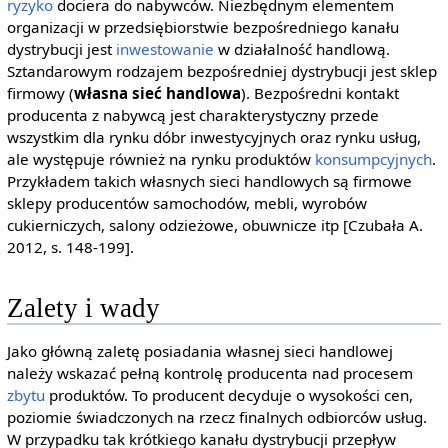
ryzyko
dociera do nabywców. Niezbędnym elementem
organizacji w przedsiębiorstwie bezpośredniego kanału
dystrybucji jest
inwestowanie
w działalność handlową.
Sztandarowym rodzajem bezpośredniej dystrybucji jest sklep
firmowy (
własna sieć handlowa
). Bezpośredni kontakt
producenta z nabywcą jest charakterystyczny przede
wszystkim dla rynku dóbr inwestycyjnych oraz rynku usług,
ale występuje również na rynku produktów
konsumpcyjnych
.
Przykładem takich własnych sieci handlowych są firmowe
sklepy producentów samochodów, mebli, wyrobów
cukierniczych, salony odzieżowe, obuwnicze itp [Czubała A.
2012, s. 148-199].
Zalety i wady
Jako główną zaletę posiadania własnej sieci handlowej
należy wskazać pełną kontrolę producenta nad procesem
zbytu
produktów. To producent decyduje o wysokości cen,
poziomie świadczonych na rzecz finalnych odbiorców usług.
W przypadku tak krótkiego kanału dystrybucji przepływ