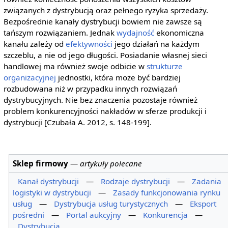
związanych z dystrybucją oraz pełnego ryzyka sprzedaży.
Bezpośrednie kanały dystrybucji bowiem nie zawsze są
tańszym rozwiązaniem. Jednak
wydajność
ekonomiczna
kanału zależy od
efektywności
jego działań na każdym
szczeblu, a nie od jego długości. Posiadanie własnej sieci
handlowej ma również swoje odbicie w
strukturze
organizacyjnej
jednostki, która może być bardziej
rozbudowana niż w przypadku innych rozwiązań
dystrybucyjnych. Nie bez znaczenia pozostaje również
problem konkurencyjności nakładów w sferze produkcji i
dystrybucji [Czubała A. 2012, s. 148-199].
Sklep firmowy
—
artykuły polecane
Kanał dystrybucji
—
Rodzaje dystrybucji
—
Zadania
logistyki w dystrybucji
—
Zasady funkcjonowania rynku
usług
—
Dystrybucja usług turystycznych
—
Eksport
pośredni
—
Portal aukcyjny
—
Konkurencja
—
Dystrybucja