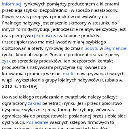
informacji
rynkowych pomiędzy producentem a klientami
przebiega szybko, bezpośrednio i w sposób niezakłócony.
Również czas przepływu produktów od wytwórcy do
finalnego nabywcy jest znacznie skrócony w stosunku do
innych form dystrybucji. Jednocześnie relatywnie szybszy jest
czas przepływu
płatności
za zakupione produkty.
Przedsiębiorstwo ma możliwość w miarę szybkiego
dostosowania oferty rynkowej do zmian
popytu
w
segmencie
rynku, który obsługuje. Ponadto producent realizuje pełny
zysk
ze sprzedaży produktów. Ten bezpośredni kontakt
producenta z nabywcami przyczynia się również do
kreowania i promocji własnej
marki
, nawiązywania trwałych
więzi i wykształcenia grupy lojalnych nabywców [Czubała A.
2012, s. 148-199].
Do wad takiego rozwiązania niewątpliwie należy zaliczyć
ograniczony
zakres
penetracji rynku. Jeśli przedsiębiorstwo
dysponuje wyłącznie jedną formą dystrybucji, wówczas
ogranicza się do przepustowości posiadanej przez siebie sieci
dystrybucji.
Posiadanie
własnych sklepów firmowych to
również konieczność ponoszenia wszystkich kosztów