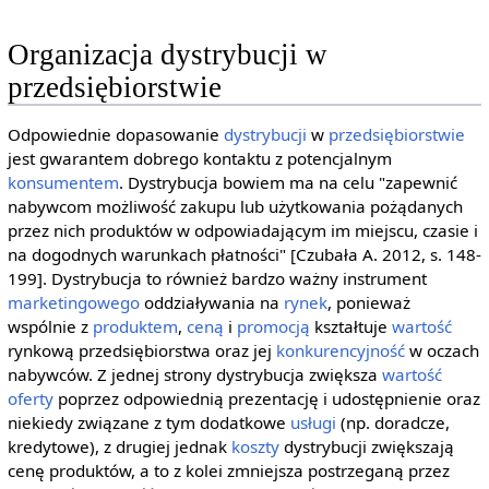
Organizacja dystrybucji w
przedsiębiorstwie
Odpowiednie dopasowanie
dystrybucji
w
przedsiębiorstwie
jest gwarantem dobrego kontaktu z potencjalnym
konsumentem
. Dystrybucja bowiem ma na celu "zapewnić
nabywcom możliwość zakupu lub użytkowania pożądanych
przez nich produktów w odpowiadającym im miejscu, czasie i
na dogodnych warunkach płatności" [Czubała A. 2012, s. 148-
199]. Dystrybucja to również bardzo ważny instrument
marketingowego
oddziaływania na
rynek
, ponieważ
wspólnie z
produktem
,
ceną
i
promocją
kształtuje
wartość
rynkową przedsiębiorstwa oraz jej
konkurencyjność
w oczach
nabywców. Z jednej strony dystrybucja zwiększa
wartość
oferty
poprzez odpowiednią prezentację i udostępnienie oraz
niekiedy związane z tym dodatkowe
usługi
(np. doradcze,
kredytowe), z drugiej jednak
koszty
dystrybucji zwiększają
cenę produktów, a to z kolei zmniejsza postrzeganą przez