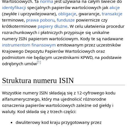
Wartościowych. Ta
norma
jest używana na całym świecie do
identyfikacji
specjalnych papierów wartościowych jak
akcje
(zwykłe i uprzywilejowane),
obligacje
, gwarancje,
transakcje
terminowe,
prawa poboru
,
fundusze
powiernicze czy
krótkoterminowe
papiery dłużne
. W celu ułatwienia procedur
rozrachunkowych i płatniczych przypisuje się unikalne
numery ISIN papierom wartościowym. Kody te są nadawane
instrumentom finansowym
emitowanym przez uczestników
Krajowego Depozytu Papierów Wartościowych oraz
podmiotom nie będącym uczestnikami KPWD, na podstawie
[1]
odrębnych umów
Struktura numeru ISIN
Wszystkie numery ISIN składają się z 12-cyfrowego kodu
alfanumerycznego, który ma ujednolicić różnorodne
oznaczenia papierów wartościowych zależne od giełdy i
waluty. Kod składa się z trzech części:
dwuliterowy kod kraju przygotowany przez