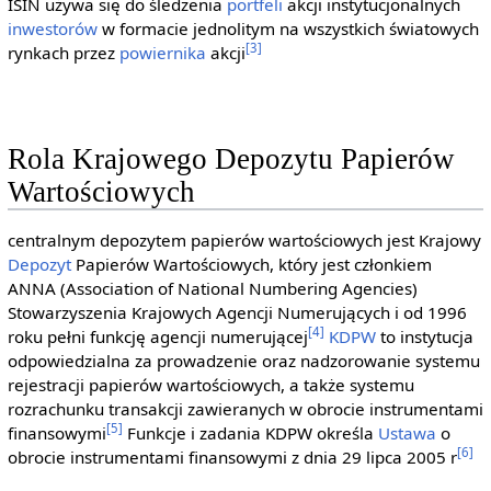
ISIN używa się do śledzenia
portfeli
akcji instytucjonalnych
inwestorów
w formacie jednolitym na wszystkich światowych
[3]
rynkach przez
powiernika
akcji
Rola Krajowego Depozytu Papierów
Wartościowych
centralnym depozytem papierów wartościowych jest Krajowy
Depozyt
Papierów Wartościowych, który jest członkiem
ANNA (Association of National Numbering Agencies)
Stowarzyszenia Krajowych Agencji Numerujących i od 1996
[4]
roku pełni funkcję agencji numerującej
KDPW
to instytucja
odpowiedzialna za prowadzenie oraz nadzorowanie systemu
rejestracji papierów wartościowych, a także systemu
rozrachunku transakcji zawieranych w obrocie instrumentami
[5]
finansowymi
Funkcje i zadania KDPW określa
Ustawa
o
[6]
obrocie instrumentami finansowymi z dnia 29 lipca 2005 r