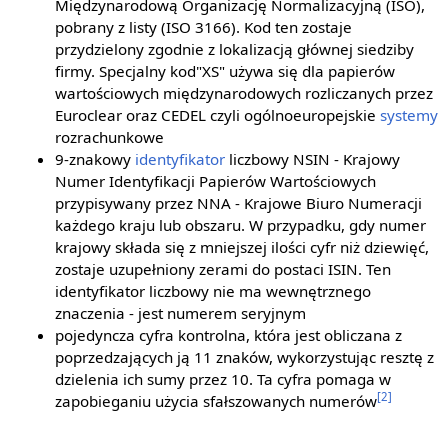
Międzynarodową Organizację Normalizacyjną (ISO),
pobrany z listy (ISO 3166). Kod ten zostaje
przydzielony zgodnie z lokalizacją głównej siedziby
firmy. Specjalny kod"XS" używa się dla papierów
wartościowych międzynarodowych rozliczanych przez
Euroclear oraz CEDEL czyli ogólnoeuropejskie
systemy
rozrachunkowe
9-znakowy
identyfikator
liczbowy NSIN - Krajowy
Numer Identyfikacji Papierów Wartościowych
przypisywany przez NNA - Krajowe Biuro Numeracji
każdego kraju lub obszaru. W przypadku, gdy numer
krajowy składa się z mniejszej ilości cyfr niż dziewięć,
zostaje uzupełniony zerami do postaci ISIN. Ten
identyfikator liczbowy nie ma wewnętrznego
znaczenia - jest numerem seryjnym
pojedyncza cyfra kontrolna, która jest obliczana z
poprzedzających ją 11 znaków, wykorzystując resztę z
dzielenia ich sumy przez 10. Ta cyfra pomaga w
[2]
zapobieganiu użycia sfałszowanych numerów