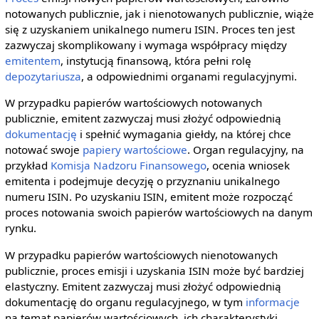
notowanych publicznie, jak i nienotowanych publicznie, wiąże
się z uzyskaniem unikalnego numeru ISIN. Proces ten jest
zazwyczaj skomplikowany i wymaga współpracy między
emitentem
, instytucją finansową, która pełni rolę
depozytariusza
, a odpowiednimi organami regulacyjnymi.
W przypadku papierów wartościowych notowanych
publicznie, emitent zazwyczaj musi złożyć odpowiednią
dokumentację
i spełnić wymagania giełdy, na której chce
notować swoje
papiery wartościowe
. Organ regulacyjny, na
przykład
Komisja Nadzoru Finansowego
, ocenia wniosek
emitenta i podejmuje decyzję o przyznaniu unikalnego
numeru ISIN. Po uzyskaniu ISIN, emitent może rozpocząć
proces notowania swoich papierów wartościowych na danym
rynku.
W przypadku papierów wartościowych nienotowanych
publicznie, proces emisji i uzyskania ISIN może być bardziej
elastyczny. Emitent zazwyczaj musi złożyć odpowiednią
dokumentację do organu regulacyjnego, w tym
informacje
na temat papierów wartościowych, ich charakterystyki,