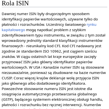
Rola ISIN
Dawniej numer ISIN były drugorzędnym sposobem
identyfikacji papierów wartościowych, używane tylko do
płatności i rozrachunków. Uczestnicy światowego
rynku
kapitałowego
mogą napotkać problem z szybkim
zidentyfikowaniem typu instrumentu, w związku z tym został
wprowadzony jednolity standard klasyfikacji instrumentów
finansowych - nieunikalny kod CFI. Kod CFI nadawany jest
zgodnie ze standardem ISO 10962, jest ciągiem sześciu
znaków. W ciągu ostatnich lat kraje europejskie zaczęły
przyjmować ISIN jako główny identyfikator papierów
wartościowych. W USA i Kanadzie numer ISIN są stosowane
niezauważalnie, ponieważ są zbudowane na bazie numerów
CUSIP. Coraz więcej krajów deklaruje wolę przyjęcia ISIN
jako głównego albo dodatkowego identyfikatora.
Powszechne stosowanie numeru ISIN jest istotne dla
osiągnięcia automatycznego przetwarzania globalnego
(GSTP), będącego systemem elektronicznej obsługi handlu,
płatności i rozrachunku bez ręcznej interwencji. Numerów