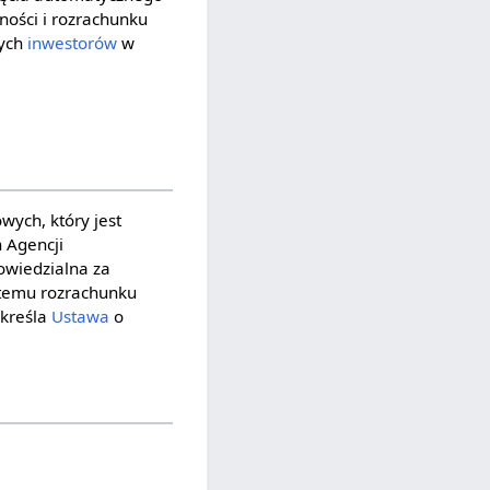
ności i rozrachunku
nych
inwestorów
w
ych, który jest
 Agencji
owiedzialna za
stemu rozrachunku
określa
Ustawa
o