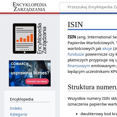
Encyklopedia
Zarządzania
ISIN
ISIN
(ang. International S
Papierów Wartościowych.
wartościowych jak
akcje
(z
fundusze
powiernicze czy
płatniczych przypisuje si
finansowym
emitowanym p
będącym uczestnikami KP
Struktura numer
Wszystkie numery ISIN skł
Encyklopedia
oznaczenia papierów wartoś
Indeks
dwuliterowy kod kr
Kategorie