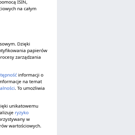
 pomocą ISIN,
ściowych na całym
nsowym. Dzięki
ntyfikowania papierów
 procesy zarządzania
stępność
informacji o
informacje na temat
alności
. To umożliwia
Dzięki unikatowemu
alizuje
ryzyko
orzystywany w
erów wartościowych.