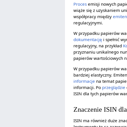
Proces
emisji nowych papie
wiąże się z uzyskaniem un
współpracy między
emite
regulacyjnymi.
W przypadku papierów war
dokumentację
i spełnić w
regulacyjny, na przykład
K
przyznaniu unikalnego num
papierów wartościowych n
W przypadku papierów wart
bardziej elastyczny. Emit
informacje
na temat papier
informacji. Po
przeglądzie
ISIN dla tych papierów wa
Znaczenie ISIN dl
ISIN ma również duże znac
Instrumenty te są zazwycz