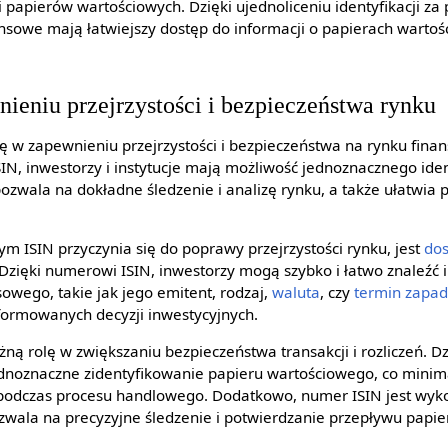
i papierów wartościowych. Dzięki ujednoliceniu identyfikacji za
nansowe mają łatwiejszy dostęp do informacji o papierach warto
ieniu przejrzystości i bezpieczeństwa rynku
ę w zapewnieniu przejrzystości i bezpieczeństwa na rynku fina
N, inwestorzy i instytucje mają możliwość jednoznacznego ide
pozwala na dokładne śledzenie i analizę rynku, a także ułatwia
m ISIN przyczynia się do poprawy przejrzystości rynku, jest
do
Dzięki numerowi ISIN, inwestorzy mogą szybko i łatwo znaleźć 
owego, takie jak jego emitent, rodzaj,
waluta
, czy
termin zapad
formowanych decyzji inwestycyjnych.
ną rolę w zwiększaniu bezpieczeństwa transakcji i rozliczeń. 
dnoznaczne zidentyfikowanie papieru wartościowego, co minim
podczas procesu handlowego. Dodatkowo, numer ISIN jest wyk
ozwala na precyzyjne śledzenie i potwierdzanie przepływu papi