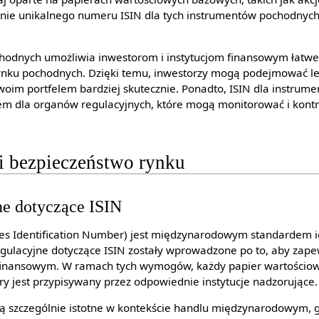
nie unikalnego numeru ISIN dla tych instrumentów pochodnych 
hodnych umożliwia inwestorom i instytucjom finansowym łatwe 
ynku pochodnych. Dzięki temu, inwestorzy mogą podejmować le
swoim portfelem bardziej skutecznie. Ponadto, ISIN dla instrum
m dla organów regulacyjnych, które mogą monitorować i kontr
 i bezpieczeństwo rynku
e dotyczące ISIN
ities Identification Number) jest międzynarodowym standardem i
ulacyjne dotyczące ISIN zostały wprowadzone po to, aby zapewn
finansowym. W ramach tych wymogów, każdy papier wartościow
ry jest przypisywany przez odpowiednie instytucje nadzorujące.
są szczególnie istotne w kontekście handlu międzynarodowym, g