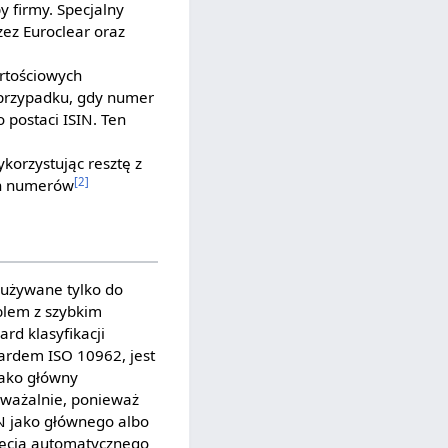
by firmy. Specjalny
ez Euroclear oraz
rtościowych
 przypadku, gdy numer
o postaci ISIN. Ten
ykorzystując resztę z
[2]
ch numerów
 używane tylko do
lem z szybkim
rd klasyfikacji
ardem ISO 10962, jest
jako główny
uważalnie, ponieważ
N jako głównego albo
ięcia automatycznego