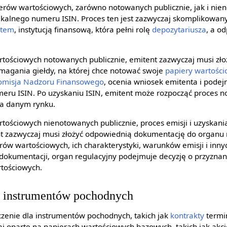
rów wartościowych, zarówno notowanych publicznie, jak i nien
ikalnego numeru ISIN. Proces ten jest zazwyczaj skomplikowa
ntem
, instytucją finansową, która pełni rolę
depozytariusza
, a o
tościowych notowanych publicznie, emitent zazwyczaj musi zł
ymagania giełdy, na której chce notować swoje
papiery wartośc
omisja Nadzoru Finansowego
, ocenia wniosek emitenta i podej
eru ISIN. Po uzyskaniu ISIN, emitent może rozpocząć proces 
a danym rynku.
ościowych nienotowanych publicznie, proces emisji i uzyskani
ent zazwyczaj musi złożyć odpowiednią dokumentację do organu
ów wartościowych, ich charakterystyki, warunków emisji i innyc
dokumentacji, organ regulacyjny podejmuje decyzję o przyzna
rtościowych.
a instrumentów pochodnych
zenie dla instrumentów pochodnych, takich jak
kontrakty
termi
aj oparte na papierach wartościowych bazowych, takich jak akc