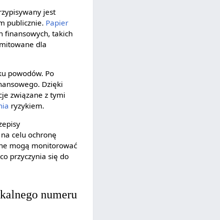
przypisywany jest
 publicznie.
Papier
h finansowych, takich
emitowane dla
ilku powodów. Po
nansowego. Dzięki
cje związane z tymi
nia
ryzykiem.
zepisy
 na celu ochronę
cyjne mogą monitorować
co przyczynia się do
ikalnego numeru