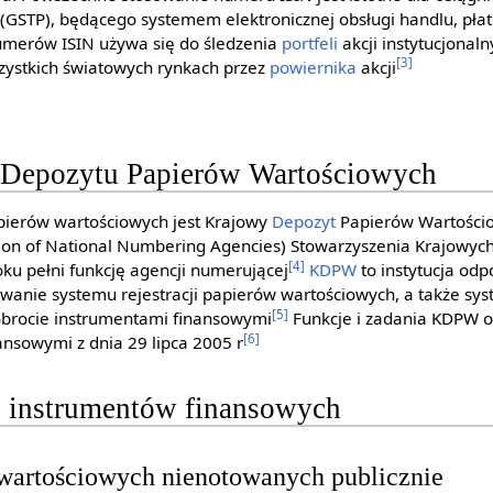
(GSTP), będącego systemem elektronicznej obsługi handlu, płat
Numerów ISIN używa się do śledzenia
portfeli
akcji instytucjonal
[3]
zystkich światowych rynkach przez
powiernika
akcji
 Depozytu Papierów Wartościowych
ierów wartościowych jest Krajowy
Depozyt
Papierów Wartościow
ion of National Numbering Agencies) Stowarzyszenia Krajowych
[4]
ku pełni funkcję agencji numerującej
KDPW
to instytucja odp
anie systemu rejestracji papierów wartościowych, a także sy
[5]
obrocie instrumentami finansowymi
Funkcje i zadania KDPW 
[6]
ansowymi z dnia 29 lipca 2005 r
h instrumentów finansowych
 wartościowych nienotowanych publicznie