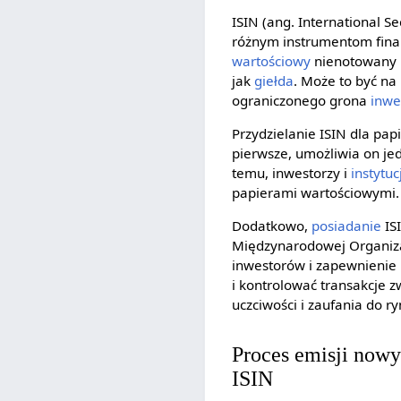
ISIN (ang. International Se
różnym instrumentom fin
wartościowy
nienotowany pu
jak
giełda
. Może to być na
ograniczonego grona
inwe
Przydzielanie ISIN dla pap
pierwsze, umożliwia on je
temu, inwestorzy i
instytu
papierami wartościowymi.
Dodatkowo,
posiadanie
IS
Międzynarodowej Organiz
inwestorów i zapewnienie 
i kontrolować transakcje 
uczciwości i zaufania do ry
Proces emisji now
ISIN