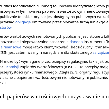
curities Identification Number) to unikalny identyfikator, który 
ansowym, w tym również papierom wartościowym nienotowanym
blicznie to taki, który nie jest dostępny na publicznych rynkac
 przykład
obligacja
emitowana przez prywatną firmę lub akcje 
storów
.
ierów wartościowych nienotowanych publicznie jest istotne z k
dnoznaczne i niepowtarzalne oznaczenie
danego
instrumentu fi
cje finansowe
mogą łatwo identyfikować i śledzić ruchy i transak
 ISIN jest zatem ważnym narzędziem dla skutecznego
zarządza
IN może być wymagane przez przepisy regulacyjne, takie jak pr
acji
Komisji
Papierów Wartościowych (IOSCO). Te przepisy mają
przejrzystości rynku finansowego. Dzięki ISIN, organy regula
związane z papierami wartościowymi nienotowanymi publicznie, 
nku.
ych papierów wartościowych i uzyskiwanie un