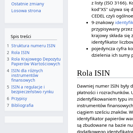
z listy (ISO 3166). 
Ostatnie zmiany
kod"XS" używa się 
Losowa strona
CEDEL czyli ogólno
9-znakowy
identyfi
przypisywany przez
krajowy składa się z
Spis treści
identyfikator licz
1
Struktura numeru ISIN
pojedyncza cyfra ko
2
Rola ISIN
dzielenia ich sumy
3
Rola Krajowego Depozytu
Papierów Wartościowych
4
ISIN dla różnych
Rola ISIN
instrumentów
finansowych
Dawniej numer ISIN były 
5
ISIN a regulacje i
bezpieczeństwo rynku
płatności i rozrachunków.
6
Przypisy
zidentyfikowaniem typu in
instrumentów finansowych 
7
Bibliografia
ciągiem sześciu znaków. W 
identyfikator papierów wa
są zbudowane na bazie num
dodatkowego identyfikator