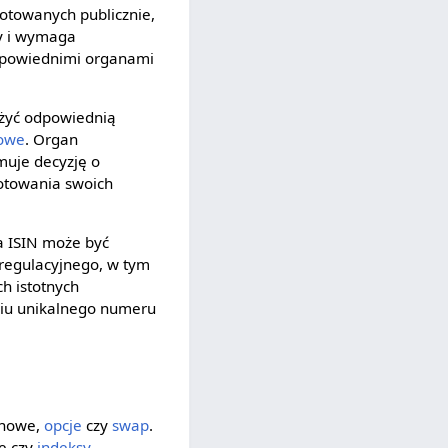
otowanych publicznie,
ny i wymaga
dpowiednimi organami
ożyć odpowiednią
iowe
. Organ
muje decyzję o
notowania swoich
a ISIN może być
 regulacyjnego, w tym
h istotnych
niu unikalnego numeru
nowe,
opcje
czy
swap
.
je czy
indeksy