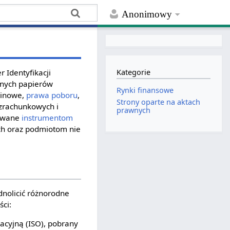
Anonimowy
 Identyfikacji
Kategorie
lnych papierów
Rynki finansowe
inowe,
prawa poboru
,
Strony oparte na aktach
ozrachunkowych i
prawnych
dawane
instrumentom
h oraz podmiotom nie
dnolicić różnorodne
ści:
cyjną (ISO), pobrany