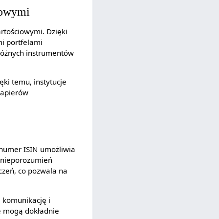
iowymi
rtościowymi. Dzięki
mi portfelami
różnych instrumentów
ki temu, instytucje
papierów
y numer ISIN umożliwia
i nieporozumień
czeń, co pozwala na
 komunikację i
e mogą dokładnie