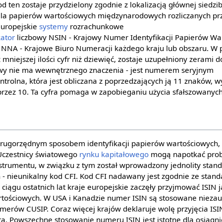
Kod ten zostaje przydzielony zgodnie z lokalizacją głównej siedzi
dla papierów wartościowych międzynarodowych rozliczanych prz
europejskie
systemy
rozrachunkowe
kator
liczbowy NSIN - Krajowy Numer Identyfikacji Papierów Wa
 NNA - Krajowe Biuro Numeracji każdego kraju lub obszaru. W
 mniejszej ilości cyfr niż dziewięć, zostaje uzupełniony zerami d
bowy nie ma wewnętrznego znaczenia - jest numerem seryjnym
ntrolna, która jest obliczana z poprzedzających ją 11 znaków, w
 przez 10. Ta cyfra pomaga w zapobieganiu użycia sfałszowany
drugorzędnym sposobem identyfikacji papierów wartościowych,
 Uczestnicy światowego
rynku kapitałowego
mogą napotkać prob
strumentu, w związku z tym został wprowadzony jednolity standa
- nieunikalny kod CFI. Kod CFI nadawany jest zgodnie ze stand
ciągu ostatnich lat kraje europejskie zaczęły przyjmować ISIN 
rtościowych. W USA i Kanadzie numer ISIN są stosowane nieza
erów CUSIP. Coraz więcej krajów deklaruje wolę przyjęcia ISI
a. Powszechne stosowanie numeru ISIN jest istotne dla osiągn