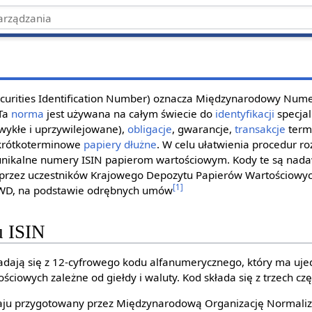
ecurities Identification Number) oznacza Międzynarodowy Numer
 Ta
norma
jest używana na całym świecie do
identyfikacji
specja
wykłe i uprzywilejowane),
obligacje
, gwarancje,
transakcje
term
 krótkoterminowe
papiery dłużne
. W celu ułatwienia procedur r
ę unikalne numery ISIN papierom wartościowym. Kody te są na
rzez uczestników Krajowego Depozytu Papierów Wartościowyc
[1]
WD, na podstawie odrębnych umów
u ISIN
adają się z 12-cyfrowego kodu alfanumerycznego, który ma uje
ciowych zależne od giełdy i waluty. Kod składa się z trzech czę
aju przygotowany przez Międzynarodową Organizację Normaliza