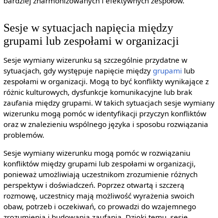
bardziej zharmonizowanych i efektywnych zespołów.
Sesje w sytuacjach napięcia między
grupami lub zespołami w organizacji
Sesje wymiany wizerunku są szczególnie przydatne w
sytuacjach, gdy występuje napięcie między
grupami
lub
zespołami w organizacji. Mogą to być konflikty wynikające z
różnic kulturowych, dysfunkcje komunikacyjne lub brak
zaufania między grupami. W takich sytuacjach sesje wymiany
wizerunku mogą pomóc w identyfikacji przyczyn konfliktów
oraz w znalezieniu wspólnego języka i sposobu rozwiązania
problemów.
Sesje wymiany wizerunku mogą pomóc w rozwiązaniu
konfliktów między grupami lub zespołami w organizacji,
ponieważ umożliwiają uczestnikom zrozumienie różnych
perspektyw i doświadczeń. Poprzez otwartą i szczerą
rozmowę, uczestnicy mają możliwość wyrażenia swoich
obaw, potrzeb i oczekiwań, co prowadzi do wzajemnego
zrozumienia i budowania zaufania. Dzięki temu, sesje