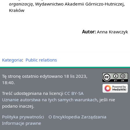
organizacją
, Wydawnictwo Akademii Górniczo-Hutniczej,
Kraków
Autor:
Anna Krawczyk
Kategoria
:
Public relations
Tę stronę ostatnio edytowano 18 lis 2023,
18:40.
Treść udostępniana na licencji
CC BY-SA
Uznanie autorstwa na tych samych warunkach
, jeśli nie
podano inaczej.
Polityka prywatności
O Encyklopedia Zarządzania
Informacje prawne