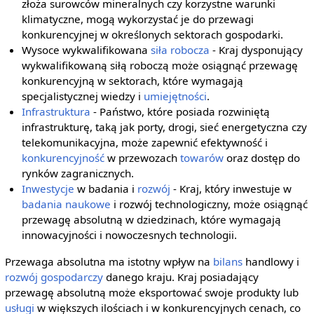
złoża surowców mineralnych czy korzystne warunki
klimatyczne, mogą wykorzystać je do przewagi
konkurencyjnej w określonych sektorach gospodarki.
Wysoce wykwalifikowana
siła robocza
- Kraj dysponujący
wykwalifikowaną siłą roboczą może osiągnąć przewagę
konkurencyjną w sektorach, które wymagają
specjalistycznej wiedzy i
umiejętności
.
Infrastruktura
- Państwo, które posiada rozwiniętą
infrastrukturę, taką jak porty, drogi, sieć energetyczna czy
telekomunikacyjna, może zapewnić efektywność i
konkurencyjność
w przewozach
towarów
oraz dostęp do
rynków zagranicznych.
Inwestycje
w badania i
rozwój
- Kraj, który inwestuje w
badania naukowe
i rozwój technologiczny, może osiągnąć
przewagę absolutną w dziedzinach, które wymagają
innowacyjności i nowoczesnych technologii.
Przewaga absolutna ma istotny wpływ na
bilans
handlowy i
rozwój gospodarczy
danego kraju. Kraj posiadający
przewagę absolutną może eksportować swoje produkty lub
usługi
w większych ilościach i w konkurencyjnych cenach, co