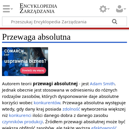
Encyklopedia
Zarządzania
Przewaga absolutna
Autorem teorii
przewagi absolutnej
- jest
Adam Smith
.
Jednak obecnie jest stosowana w odniesieniu do różnych
rodzajów zasobów, których dysponowanie daje absolutne
korzyści wobec
konkurentów
. Przewaga absolutna występuje
wtedy, gdy dany kraj posiada
zdolność
wytworzenia większej
niż
konkurenci
ilości danego dobra z danego zasobu
czynników produkcji
. Źródłem przewagi absolutnej może być
większa obfitość zasobów, ale także wyższa
efektywność