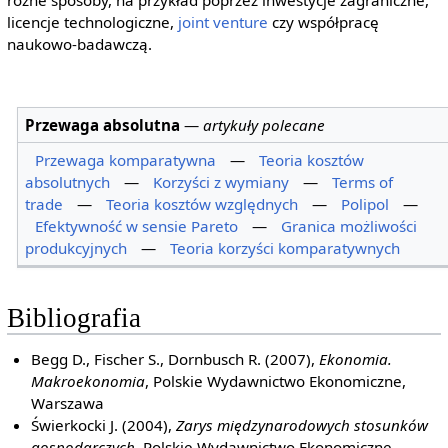
różne sposoby, na przykład poprzez inwestycje zagraniczne,
licencje technologiczne,
joint venture
czy współpracę
naukowo-badawczą.
Przewaga absolutna
—
artykuły polecane
Przewaga komparatywna
—
Teoria kosztów
absolutnych
—
Korzyści z wymiany
—
Terms of
trade
—
Teoria kosztów względnych
—
Polipol
—
Efektywność w sensie Pareto
—
Granica możliwości
produkcyjnych
—
Teoria korzyści komparatywnych
Bibliografia
Begg D., Fischer S., Dornbusch R. (2007),
Ekonomia.
Makroekonomia
, Polskie Wydawnictwo Ekonomiczne,
Warszawa
Świerkocki J. (2004),
Zarys międzynarodowych stosunków
gospodarczych
, Polskie Wydawnictwo Ekonomiczne,