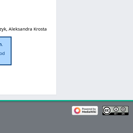
yk, Aleksandra Krosta
h
.
 od