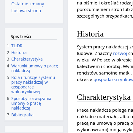
na piśmie i określać rodza
Ostatnie zmiany
porozumieniem stron lub 
Losowa strona
szczególnych przypadkach
Historia
Spis treści
1
TL;DR
System pracy nakładczej z
2
Historia
ludowe. Znaczny
rozwój
ch
3
Charakterystyka
wieku. W Polsce w okresie
4
Warunki umowy o pracę
kalectwem i chorobą. Wynik
nakładczą
rencistów, samotne matki.
5
Rola i funkcje systemu
okresie
gospodarki rynkow
pracy nakładczej w
gospodarce
wolnorynkowej
Charakterystyka
6
Sposoby rozwiązania
umowy o pracę
nakładczą
Praca nakładcza polega n
7
Bibliografia
nakładcę materiału, albo 
pracą na umowę o pracę p
wykonawcami) mogą wykon