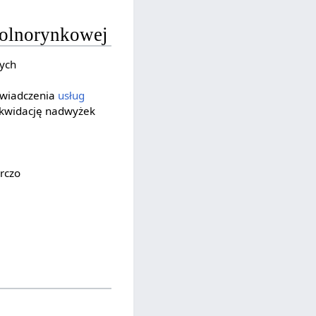
wolnorynkowej
ych
świadczenia
usług
ikwidację nadwyżek
rczo