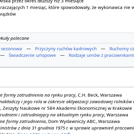
iska przez okres dłuższy niż 3 miesiące
kraczających 1 miesiąc, które spowodowały, że wykonawca nie w
wiązków
ykuły polecane
a sezonowa
—
Przyczyny ruchów kadrowych
—
Ruchomy cz
—
Świadczenie urlopowe
—
Rodzaje umów z pracownikam
e formy zatrudnienia na rynku pracy
, C.H. Beck, Warszawa
nakładczy i jego rola w zakresie aktywizacji zawodowej rolników 
m
, Zeszyty Naukowe nr 584 Akademii Ekonomicznej w Krakowie
rudnieni i zatrudniający na aktualnym rynku pracy
, Warszawa
ne formy zatrudnienia
, Dom Wydawniczy ABC, Warszawa
nistrów z dnia 31 grudnia 1975 r. w sprawie uprawnień pracown