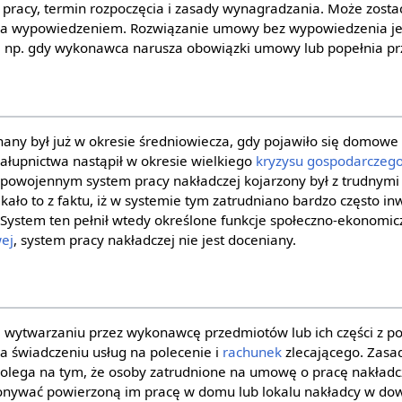
j pracy, termin rozpoczęcia i zasady wynagradzania. Może zost
za wypowiedzeniem. Rozwiązanie umowy bez wypowiedzenia jes
, np. gdy wykonawca narusza obowiązki umowy lub popełnia pr
nany był już w okresie średniowiecza, gdy pojawiło się domowe
ałupnictwa nastąpił w okresie wielkiego
kryzysu gospodarczeg
 powojennym system pracy nakładczej kojarzony był z trudnymi
ało to z faktu, iż w systemie tym zatrudniano bardzo często i
 System ten pełnił wtedy określone funkcje społeczno-ekonomic
ej
, system pracy nakładczej nie jest doceniany.
a wytwarzaniu przez wykonawcę przedmiotów lub ich części z p
na świadczeniu usług na polecenie i
rachunek
zlecającego. Zasa
olega na tym, że osoby zatrudnione na umowę o pracę nakład
ywać powierzoną im pracę w domu lub lokalu nakładcy w dow