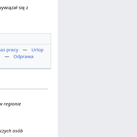
ywiązał się z
as pracy
—
Urlop
i
—
Odprawa
w regionie
iczych osób