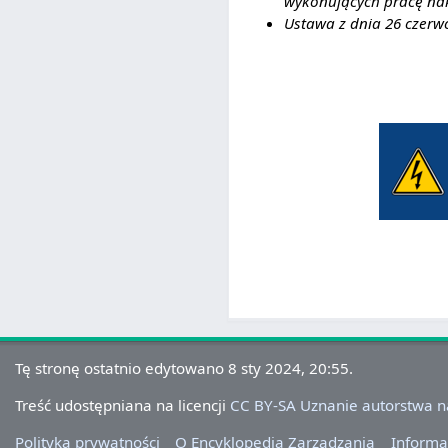
wykonujących pracę na
Ustawa z dnia 26 czerwc
Tę stronę ostatnio edytowano 8 sty 2024, 20:55.
Treść udostępniana na licencji
CC BY-SA Uznanie autorstwa 
Polityka prywatności
O Encyklopedia Zarządzania
Informa