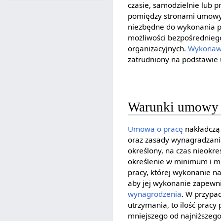
czasie, samodzielnie lub p
pomiędzy stronami umowy 
niezbędne do wykonania p
możliwości bezpośrednie
organizacyjnych.
Wykonaw
zatrudniony na podstawie
Warunki umowy o
Umowa o pracę
nakładczą 
oraz zasady wynagradzan
określony, na czas nieok
określenie w minimum i m
pracy, której wykonanie n
aby jej wykonanie zapewn
wynagrodzenia
. W przypa
utrzymania, to ilość prac
mniejszego od najniższeg