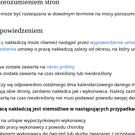
orozumieniem stron
 może być rozwiązana w dowolnym terminie na mocy porozumie
ypowiedzeniem
cę
nakładczą może również nastąpić przez
wypowiedzenie umo
edzenia
umowy o pracę nakładczą zależy od okresu, na który 
wa została zawarta na
okres próbny
 została zawarta na czas określony lub nieokreślony
zy się odpowiednio ostatniego dnia kalendarzowego danego m
 obie strony, zarówno nakładca jak i wykonawca. Należy zazn
tą na czas nieokreślony nie musi podawać powodu swojej dec
cę nakładczą jest niemożliwe w następujących przypadka
a na urlopie wypoczynkowym wykonawcy
i do pracy wykonawcy z powodu choroby
łaniem wykonawcy do ćwiczeń lub służby związanej z przystąp