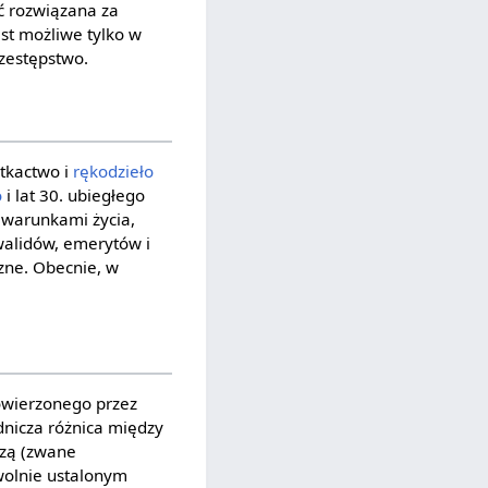
ać rozwiązana za
t możliwe tylko w
zestępstwo.
 tkactwo i
rękodzieło
o
i lat 30. ubiegłego
 warunkami życia,
nwalidów, emerytów i
zne. Obecnie, w
owierzonego przez
dnicza różnica między
czą (zwane
olnie ustalonym