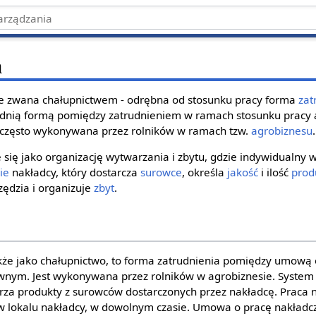
a
e zwana chałupnictwem - odrębna od stosunku pracy forma
zat
rednią formą pomiędzy zatrudnieniem w ramach stosunku pracy 
 często wykonywana przez rolników w ramach tzw.
agrobiznesu
.
e się jako organizację wytwarzania i zbytu, gdzie indywidualny
ie
nakładcy, który dostarcza
surowce
, określa
jakość
i ilość
prod
ędzia i organizuje
zbyt
.
kże jako chałupnictwo, to forma zatrudnienia pomiędzy umową 
wnym. Jest wykonywana przez rolników w agrobiznesie. System
za produkty z surowców dostarczonych przez nakładcę. Praca 
lokalu nakładcy, w dowolnym czasie. Umowa o pracę nakładcz