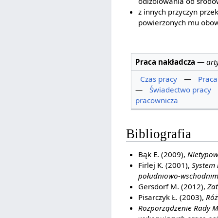
odizolowania od środow
z innych przyczyn prze
powierzonych mu obo
Praca nakładcza
—
art
Czas pracy
—
Prac
—
Świadectwo pracy
pracownicza
Bibliografia
Bąk E. (2009),
Nietypow
Firlej K. (2001),
System 
południowo-wschodni
Gersdorf M. (2012),
Zat
Pisarczyk Ł. (2003),
Róż
Rozporządzenie Rady Mi