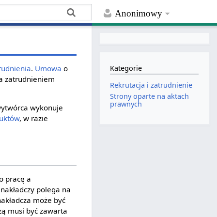
Anonimowy
rudnienia
.
Umowa
o
Kategorie
a zatrudnieniem
Rekrutacja i zatrudnienie
Strony oparte na aktach
prawnych
 wytwórca wykonuje
uktów
, w razie
o pracę a
 nakładczy polega na
nakładcza może być
ą musi być zawarta