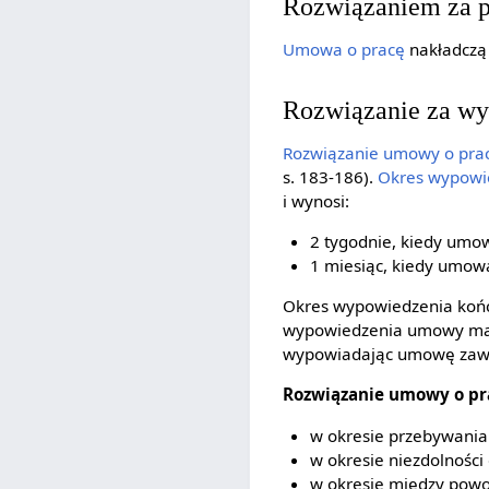
Rozwiązaniem za p
Umowa o pracę
nakładczą
Rozwiązanie za w
Rozwiązanie umowy o pra
s. 183-186).
Okres wypowi
i wynosi:
2 tygodnie, kiedy umo
1 miesiąc, kiedy umowa
Okres wypowiedzenia końc
wypowiedzenia umowy mają
wypowiadając umowę zawar
Rozwiązanie umowy o pra
w okresie przebywani
w okresie niezdolnośc
w okresie między powo