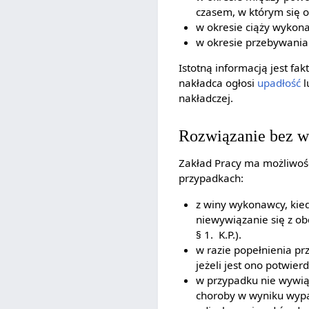
czasem, w którym się 
w okresie ciąży wykon
w okresie przebywania
Istotną informacją jest f
nakładca ogłosi
upadłość
l
nakładczej.
Rozwiązanie bez 
Zakład Pracy ma możliwoś
przypadkach:
z winy wykonawcy, kied
niewywiązanie się z o
§ 1. K.P.).
w razie popełnienia pr
jeżeli jest ono potwi
w przypadku nie wywią
choroby w wyniku wypad