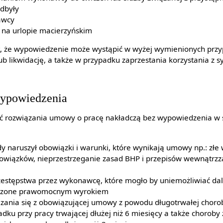
odbyły
awcy
 na urlopie macierzyńskim
akt, że wypowiedzenie może wystąpić w wyżej wymienionych prz
ub likwidację, a także w przypadku zaprzestania korzystania z 
wypowiedzenia
ć rozwiązania umowy o pracę nakładczą bez wypowiedzenia w 
y naruszył obowiązki i warunki, które wynikają umowy np.: złe
bowiązków, nieprzestrzeganie zasad BHP i przepisów wewnątrzz
zestępstwa przez wykonawcę, które mogło by uniemożliwiać dals
erdzone prawomocnym wyrokiem
zania się z obowiązującej umowy z powodu długotrwałej chor
ku przy pracy trwającej dłużej niż 6 miesięcy a także chorob