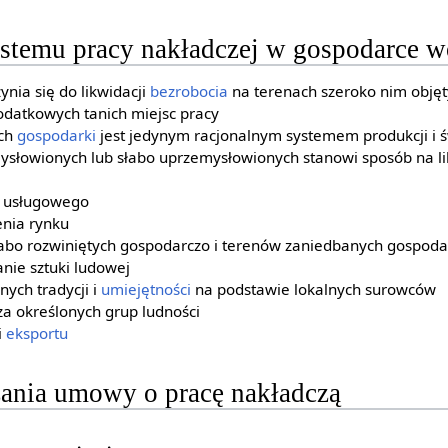
systemu pracy nakładczej w gospodarce 
ynia się do likwidacji
bezrobocia
na terenach szeroko nim objęt
odatkowych tanich miejsc pracy
ach
gospodarki
jest jedynym racjonalnym systemem produkcji i 
ysłowionych lub słabo uprzemysłowionych stanowi sposób na l
u usługowego
nia rynku
łabo rozwiniętych gospodarczo i terenów zaniedbanych gospoda
anie sztuki ludowej
nych tradycji i
umiejętności
na podstawie lokalnych surowców
a określonych grup ludności
i
eksportu
ania umowy o pracę nakładczą