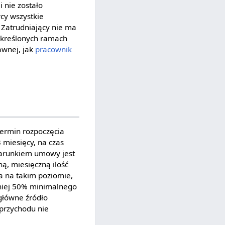
 nie zostało
cy wszystkie
 Zatrudniający nie ma
określonych ramach
awnej, jak
pracownik
 termin rozpoczęcia
3 miesięcy, na czas
warunkiem umowy jest
, miesięczną ilość
a na takim poziomie,
iej 50% minimalnego
główne źródło
 przychodu nie