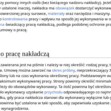
rzy pomocy innych osób (bez bieżącego nadzoru nakładcy). Jeżeli
ustalone inaczej, nakładca ma
obowiązek
dostarczyć wykonaw
owierzonej pracy surowce,
materiały
oraz narzędzia i maszyny.
go
kontrolowania
pracy i wpływu na sposób jej wykonywania w 
ca
świadczący pracę nakładczą, podlega podobnej ochronie pr
 umowy o pracę.
 pracę nakładczą
zawierana jest na piśmie i należy w niej określić: rodzaj pracy,
ia. Umowę można zawrzeć na
okres próbny
, nieprzekraczający 
reślony lub na czas wykonania określonej pracy. Podstawowym 
aksimum wykonywanej pracy. Strony powinny określić minimalną
ależy do obowiązków wykonawcy. Ta ilość powinna być określon
iło wykonawcy uzyskanie
przychodu
odpowiadającego co najmn
dku, gdy praca nakładcza stanowi dla wykonawcy wyłączne lub 
y powinna być ustalona w taki sposób, aby zapewniała uzyskanie
o wynagrodzenia.