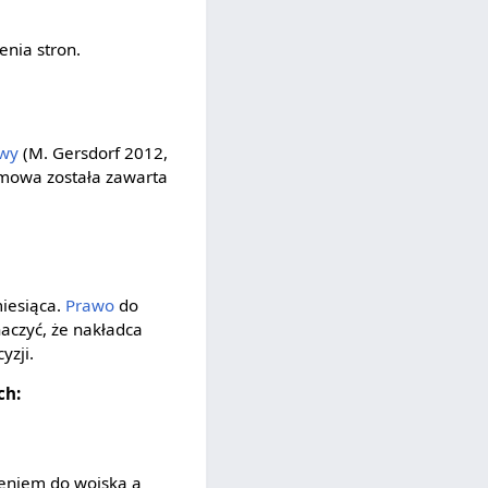
nia stron.
wy
(M. Gersdorf 2012,
umowa została zawarta
iesiąca.
Prawo
do
aczyć, że nakładca
yzji.
ch:
ieniem do wojska a