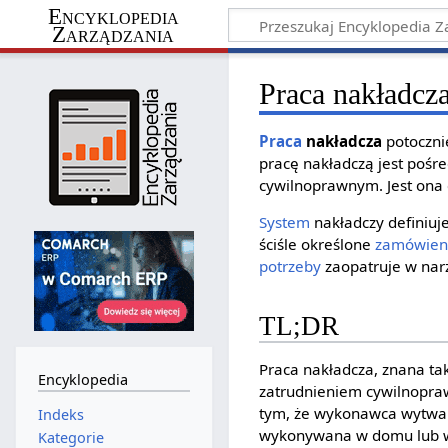
Encyklopedia
Zarządzania
Praca nakładcz
Praca
nakładcza
potoczni
pracę nakładczą jest poś
cywilnoprawnym. Jest ona
System
nakładczy definiuj
ściśle określone
zamówien
potrzeby
zaopatruje w narz
TL;DR
Praca nakładcza, znana ta
Encyklopedia
zatrudnieniem cywilnopra
tym, że wykonawca wytwar
Indeks
wykonywana w domu lub w 
Kategorie