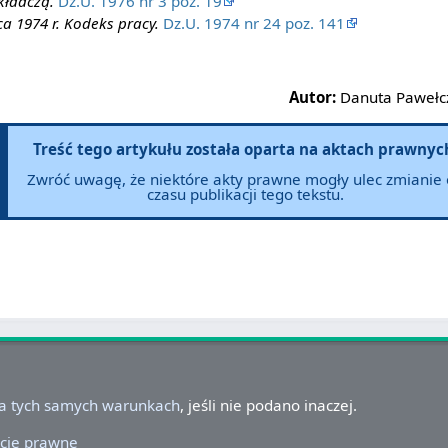
kładczą.
Dz.U. 1976 nr 3 poz. 19
a 1974 r. Kodeks pracy.
Dz.U. 1974 nr 24 poz. 141
Autor:
Danuta Pawełcz
Treść tego artykułu została oparta na aktach prawnyc
Zwróć uwagę, że niektóre akty prawne mogły ulec zmianie
czasu publikacji tego tekstu.
na tych samych warunkach
, jeśli nie podano inaczej.
cje prawne