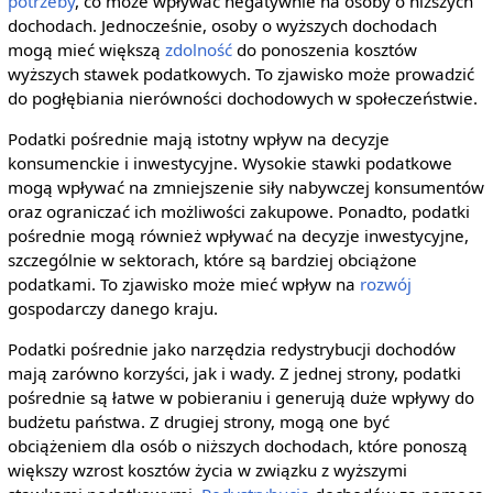
potrzeby
, co może wpływać negatywnie na osoby o niższych
dochodach. Jednocześnie, osoby o wyższych dochodach
mogą mieć większą
zdolność
do ponoszenia kosztów
wyższych stawek podatkowych. To zjawisko może prowadzić
do pogłębiania nierówności dochodowych w społeczeństwie.
Podatki pośrednie mają istotny wpływ na decyzje
konsumenckie i inwestycyjne. Wysokie stawki podatkowe
mogą wpływać na zmniejszenie siły nabywczej konsumentów
oraz ograniczać ich możliwości zakupowe. Ponadto, podatki
pośrednie mogą również wpływać na decyzje inwestycyjne,
szczególnie w sektorach, które są bardziej obciążone
podatkami. To zjawisko może mieć wpływ na
rozwój
gospodarczy danego kraju.
Podatki pośrednie jako narzędzia redystrybucji dochodów
mają zarówno korzyści, jak i wady. Z jednej strony, podatki
pośrednie są łatwe w pobieraniu i generują duże wpływy do
budżetu państwa. Z drugiej strony, mogą one być
obciążeniem dla osób o niższych dochodach, które ponoszą
większy wzrost kosztów życia w związku z wyższymi