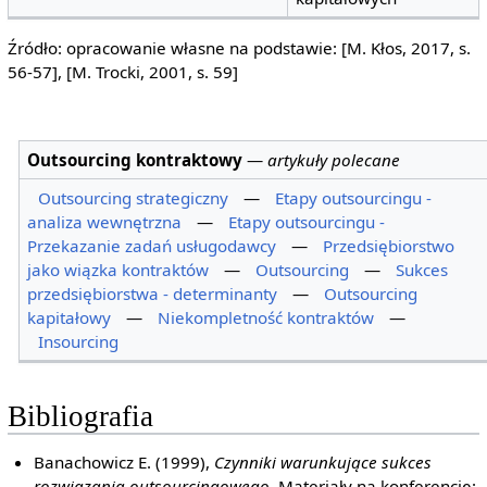
Źródło: opracowanie własne na podstawie: [M. Kłos, 2017, s.
56-57], [M. Trocki, 2001, s. 59]
Outsourcing kontraktowy
—
artykuły polecane
Outsourcing strategiczny
—
Etapy outsourcingu -
analiza wewnętrzna
—
Etapy outsourcingu -
Przekazanie zadań usługodawcy
—
Przedsiębiorstwo
jako wiązka kontraktów
—
Outsourcing
—
Sukces
przedsiębiorstwa - determinanty
—
Outsourcing
kapitałowy
—
Niekompletność kontraktów
—
Insourcing
Bibliografia
Banachowicz E. (1999),
Czynniki warunkujące sukces
rozwiązania outsourcingowego
, Materiały na konferencję: