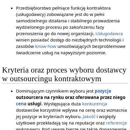
Przedsiębiorstwo pełniące funkcję kontraktora
(usługodawcy) zobowiązane jest do w pełni
samodzielnego działania i stabilnego prowadzenia
wydzielonego procesu po zakończeniu fazy
przenoszenia go do nowej organizacji.
Usługodawca
winien posiadać dostęp do niezbędnych technologii i
zasobów
know-how
umozliwiających bezproblemowe
świadczenie usług na najwyższym poziomie.
Kryteria oraz proces wyboru dostawcy
w outsourcingu kontraktowym
Dominującym czynnikiem wyboru jest
pozycja
outsourcera na rynku oraz oferowana przez niego
cena
usługi
. Występująca duża
konkurencja
dostawców korzystnie wpływa na cenę oraz wzmacnia
jej pozycje w kryteriach wyboru.
Jakość
i względy
użytkowe przekładają się na reputacje oraz
referencje
wykonawcy. Pod uwagę bierze się także dopasowanie