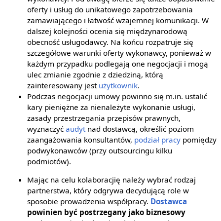
oferty i usług do unikatowego zapotrzebowania
zamawiającego i łatwość wzajemnej komunikacji. W
dalszej kolejności ocenia się międzynarodową
obecność usługodawcy. Na końcu rozpatruje się
szczegółowe warunki oferty wykonawcy, ponieważ w
każdym przypadku podlegają one negocjacji i mogą
ulec zmianie zgodnie z dziedziną, którą
zainteresowany jest
użytkownik
.
Podczas negocjacji umowy powinno się m.in. ustalić
kary pieniężne za nienależyte wykonanie usługi,
zasady przestrzegania przepisów prawnych,
wyznaczyć
audyt
nad dostawcą, określić poziom
zaangażowania konsultantów,
podział pracy
pomiędzy
podwykonawców (przy outsourcingu kilku
podmiotów).
Mając na celu kolaboracjię należy wybrać rodzaj
partnerstwa, który odgrywa decydującą role w
sposobie prowadzenia współpracy.
Dostawca
powinien być postrzegany jako biznesowy