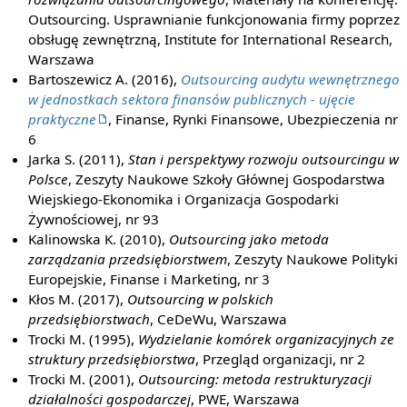
Outsourcing. Usprawnianie funkcjonowania firmy poprzez
obsługę zewnętrzną, Institute for International Research,
Warszawa
Bartoszewicz A. (2016),
Outsourcing audytu wewnętrznego
w jednostkach sektora finansów publicznych - ujęcie
praktyczne
, Finanse, Rynki Finansowe, Ubezpieczenia nr
6
Jarka S. (2011),
Stan i perspektywy rozwoju outsourcingu w
Polsce
, Zeszyty Naukowe Szkoły Głównej Gospodarstwa
Wiejskiego-Ekonomika i Organizacja Gospodarki
Żywnościowej, nr 93
Kalinowska K. (2010),
Outsourcing jako metoda
zarządzania przedsiębiorstwem
, Zeszyty Naukowe Polityki
Europejskie, Finanse i Marketing, nr 3
Kłos M. (2017),
Outsourcing w polskich
przedsiębiorstwach
, CeDeWu, Warszawa
Trocki M. (1995),
Wydzielanie komórek organizacyjnych ze
struktury przedsiębiorstwa
, Przegląd organizacji, nr 2
Trocki M. (2001),
Outsourcing: metoda restrukturyzacji
działalności gospodarczej
, PWE, Warszawa