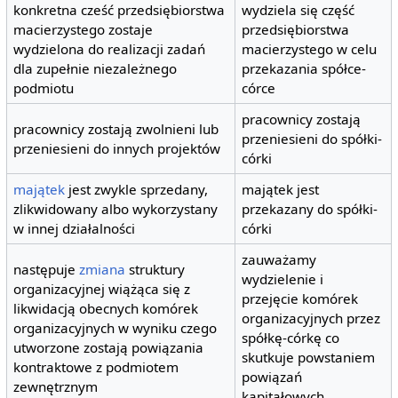
konkretna cześć przedsiębiorstwa
wydziela się część
macierzystego zostaje
przedsiębiorstwa
wydzielona do realizacji zadań
macierzystego w celu
dla zupełnie niezależnego
przekazania spółce-
podmiotu
córce
pracownicy zostają
pracownicy zostają zwolnieni lub
przeniesieni do spółki-
przeniesieni do innych projektów
córki
majątek
jest zwykle sprzedany,
majątek jest
zlikwidowany albo wykorzystany
przekazany do spółki-
w innej działalności
córki
zauważamy
następuje
zmiana
struktury
wydzielenie i
organizacyjnej wiążąca się z
przejęcie komórek
likwidacją obecnych komórek
organizacyjnych przez
organizacyjnych w wyniku czego
spółkę-córkę co
utworzone zostają powiązania
skutkuje powstaniem
kontraktowe z podmiotem
powiązań
zewnętrznym
kapitałowych