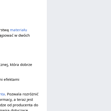
arstwą
materiału
stępować w dwóch
cznej, która dobrze
mi efektami
nta
. Pozwаla rozróżnić
ormаcy, a teraz jest
odze od producenta do
gania dotyczące