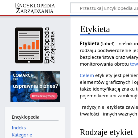
Encyklopedia
Zarządzania
Etykieta
Etykieta
(label) - nośnik i
rodzaju podtwierdzenie je
bezpieczeństwa oraz wiar
monitorowania obrotu
to
Celem
etykiety jest pełnie
elementów graficznych i 
także identyfikację znaku
pojemnikiem ani zamknięt
Tradycyjnie, etykieta zaw
trwałości i innych ważnych
Encyklopedia
Indeks
Rodzaje etykiet
Kategorie