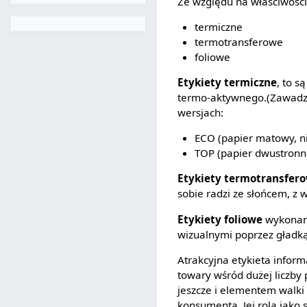
Ze względu na właściwości 
termiczne
termotransferowe
foliowe
Etykiety termiczne
, to 
termo-aktywnego.(Zawadzk
wersjach:
ECO (papier matowy, ni
TOP (papier dwustronni
Etykiety termotransfer
sobie radzi ze słońcem, z wi
Etykiety foliowe
wykonane
wizualnymi poprzez gładką
Atrakcyjna etykieta infor
towary wśród dużej liczby
jeszcze i elementem walki
konsumenta. Jej rola jako