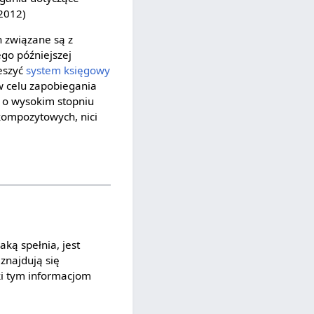
 2012)
h związane są z
go późniejszej
ieszyć
system
księgowy
 w celu zapobiegania
 o wysokim stopniu
kompozytowych, nici
aką spełnia, jest
znajdują się
ki tym informacjom