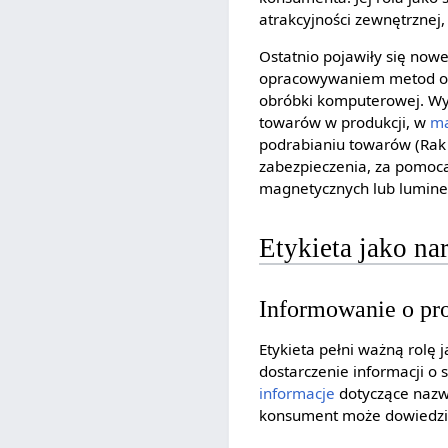
atrakcyjności zewnętrznej, 
Ostatnio pojawiły się nowe
opracowywaniem metod opty
оbróbki komputerowej. Wyk
towarów w produkcji, w
ma
podrabianiu towarów (Rak
zabezpieczenia, za pomocą
magnetycznych lub lumines
Etykieta jako na
Informowanie o pro
Etykieta pełni ważną rolę 
dostarczenie informacji o
informacje
dotyczące nazwy
konsument może dowiedzieć