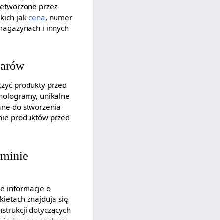
zetworzone przez
kich jak
cena
, numer
 magazynach i innych
warów
czyć produkty przed
 hologramy, unikalne
tane do stworzenia
onie produktów przed
rminie
ne informacje o
kietach znajdują się
nstrukcji dotyczących