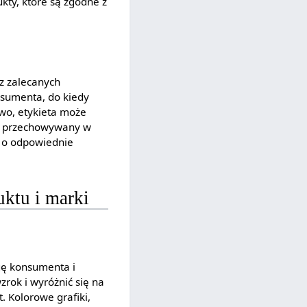
ty, które są zgodne z
az zalecanych
nsumenta, do kiedy
wo, etykieta może
yć przechowywany w
 o odpowiednie
uktu i marki
ę konsumenta i
rok i wyróżnić się na
. Kolorowe grafiki,