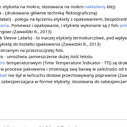
zw. etykieta na mokro, stosowana na mokro
nakładany
klej)
 - (drukowana głównie techniką fleksograficzną)
 label) - polega na łączeniu etykiety z opakowaniem, bezpośre
ania
. Ponieważ i opakowanie, i etykieta wykonane są z folii
pol
ngowi (Zawadzki R., 2013)
ink Sleeve Labels) - to inaczej etykiety termokurczliwe, pod wp
ietę do kształtu opakowania (Zawadzki R., 2013)
strzanym na przezroczystej folii.
a - umożliwia zamieszczenie dużej ilość tekstu
rem
temperaturowym (Time Temperature Indicator - TTI) są dr
w procesie pakowania i zmieniają swą barwę w zależności od 
dukt
nie był w łańcuchu dostaw przechowywany poprawnie (Zaw
 zabezpieczająca w formie etykiety, stosowana do zabezpieczani