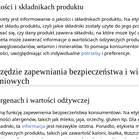
ości i składnikach produktu
ykiety jest informowanie o jakości i składnikach produktu. Na e
 składu produktu, czyli jakie składniki zostały użyte do jego pr
ć się, czy dany produkt zawiera składniki, na które może być 
kieta może zawierać informacje o wartościach odżywczych produk
zu, węglowodanów, witamin i minerałów. To pomaga konsument
ci, uwzględniając ich indywidualne
potrzeby
i preferencje.
rzędzie zapewniania bezpieczeństwa i w
eniowych
rgenach i wartości odżywczej
żną funkcję zapewnienia bezpieczeństwa konsumentowi. Na ety
ści alergenów, takich jak mleko, jaja, orzechy, gluten itp. Dla 
adniki, ta
informacja
jest niezwykle istotna. Ponadto, etykieta
dżywczych produktu, takich jak zawartość kalorii, białka, tłus