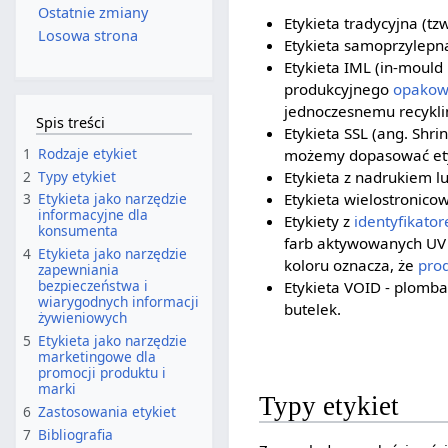
Ostatnie zmiany
Etykieta tradycyjna (t
Losowa strona
Etykieta samoprzylepna
Etykieta IML (in-mould
produkcyjnego
opakow
jednoczesnemu recykli
Spis treści
Etykieta SSL (ang. Shr
1
Rodzaje etykiet
możemy dopasować etyk
2
Typy etykiet
Etykieta z nadrukiem lu
Etykieta wielostronicow
3
Etykieta jako narzędzie
informacyjne dla
Etykiety z
identyfikato
konsumenta
farb aktywowanych UV 
4
Etykieta jako narzędzie
koloru oznacza, że
pro
zapewniania
bezpieczeństwa i
Etykieta VOID - plomba
wiarygodnych informacji
butelek.
żywieniowych
5
Etykieta jako narzędzie
marketingowe dla
promocji produktu i
marki
Typy etykiet
6
Zastosowania etykiet
7
Bibliografia