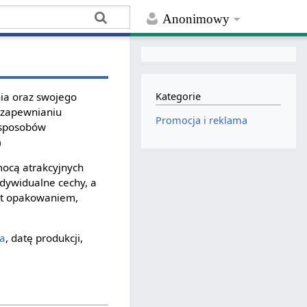
Anonimowy
ia oraz swojego
Kategorie
w zapewnianiu
Promocja i reklama
 sposobów
)
mocą atrakcyjnych
ndywidualne cechy, a
est opakowaniem,
ta
, datę produkcji,