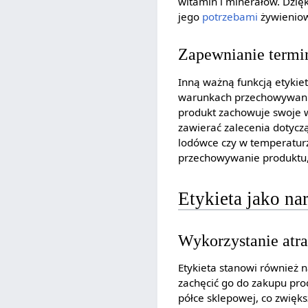
witamin i minerałów. Dzi
jego
potrzebami
żywienio
Zapewnianie termi
Inną ważną funkcją etykiet
warunkach przechowywania.
produkt zachowuje swoje w
zawierać zalecenia dotyc
lodówce czy w temperatur
przechowywanie produktu,
Etykieta jako na
Wykorzystanie atra
Etykieta stanowi również 
zachęcić go do zakupu pro
półce sklepowej, co zwięk