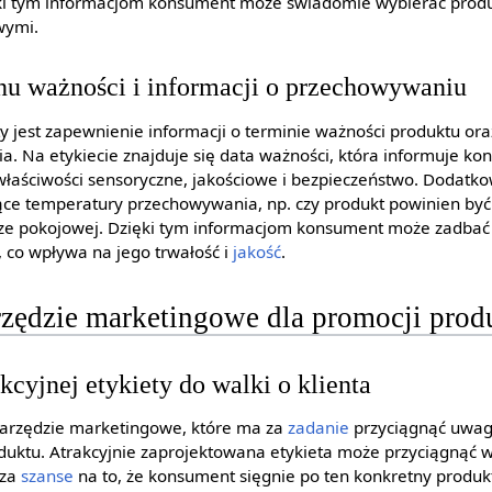
ęki tym informacjom konsument może świadomie wybierać produk
wymi.
nu ważności i informacji o przechowywaniu
y jest zapewnienie informacji o terminie ważności produktu or
 Na etykiecie znajduje się data ważności, która informuje ko
łaściwości sensoryczne, jakościowe i bezpieczeństwo. Dodatko
zące temperatury przechowywania, np. czy produkt powinien b
ze pokojowej. Dzięki tym informacjom konsument może zadbać
 co wpływa na jego trwałość i
jakość
.
rzędzie marketingowe dla promocji prod
kcyjnej etykiety do walki o klienta
narzędzie marketingowe, które ma za
zadanie
przyciągnąć uwag
duktu. Atrakcyjnie zaprojektowana etykieta może przyciągnąć wz
sza
szanse
na to, że konsument sięgnie po ten konkretny produkt