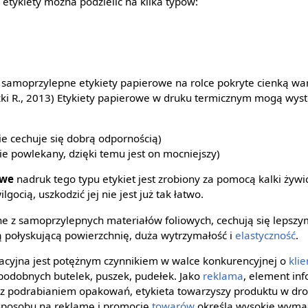
etykiety można podzielić na kilka typów:
są samoprzylepne etykiety papierowe na rolce pokryte cienką w
i R., 2013) Etykiety papierowe w druku termicznym mogą wy
e cechuje się dobrą odpornością)
e powlekany, dzięki temu jest on mocniejszy)
owe
nadruk tego typu etykiet jest zrobiony za pomocą kalki żywi
lgocią, uszkodzić jej nie jest już tak łatwo.
 z samoprzylepnych materiałów foliowych, cechują się lepszy
 połyskującą powierzchnię, duża wytrzymałość i
elastyczność
.
macyjna jest potężnym czynnikiem w walce konkurencyjnej o
klie
 podobnych butelek, puszek, pudełek. Jako
reklama
, element inf
 z podrabianiem opakowań, etykieta towarzyszy produktu w dr
 sposobu na reklamę i promocję
towarów
określa wysokie wyma