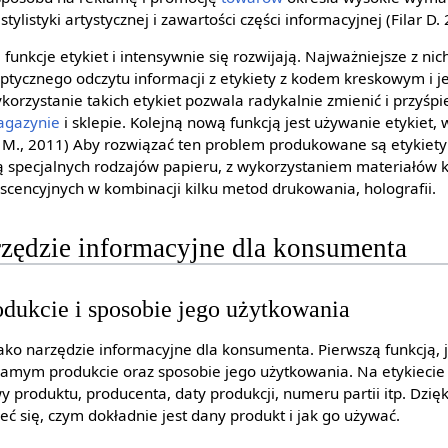
stylistyki аrtystycznej i zawartości części informacyjnej (Filar D.
 funkcje etykiet i intensywnie się rozwijają. Najważniejsze z nic
cznego odczytu informacji z etykiety z kodem kreskowym i je
orzystanie takich etykiet pozwala radykalnie zmienić i przyśp
gazynie
i sklepie. Kolejną nową funkcją jest używanie etykiet,
 M., 2011) Aby rozwiązać ten problem produkowane są etykiety
 specjalnych rodzajów papieru, z wykorzystaniem materiałów 
cencyjnych w kombinacji kilku metod drukowania, holografii.
rzędzie informacyjne dla konsumenta
dukcie i sposobie jego użytkowania
jako narzędzie informacyjne dla konsumenta. Pierwszą funkcją, j
 samym produkcie oraz sposobie jego użytkowania. Na etykiecie 
 produktu, producenta, daty produkcji, numeru partii itp. Dzię
 się, czym dokładnie jest dany produkt i jak go używać.