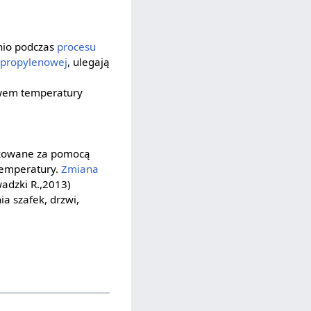
dnio podczas
procesu
ipropylenowej
, ulegają
ływem temperatury
ukowane za pomocą
temperatury.
Zmiana
adzki R.,2013)
a szafek, drzwi,