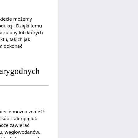
tykiecie możemy
odukcji. Dzięki temu
uczulony lub których
tu, takich jak
om dokonać
iarygodnych
kiecie można znaleźć
osób z alergią lub
 może zawierać
zczu, węglowodanów,