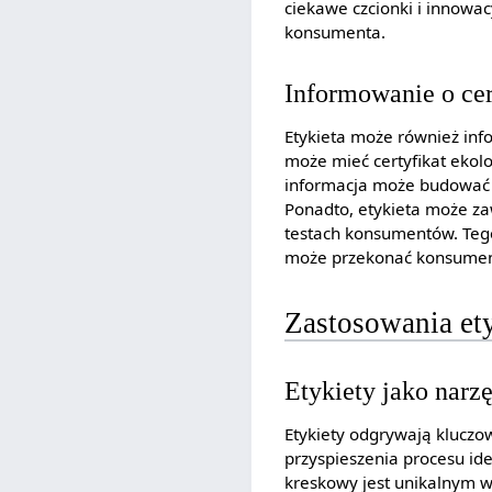
ciekawe czcionki i innowa
konsumenta.
Informowanie o cer
Etykieta może również in
może mieć certyfikat ekolo
informacja może budowa
Ponadto, etykieta może za
testach konsumentów. Tego
może przekonać konsumen
Zastosowania et
Etykiety jako narz
Etykiety odgrywają kluczow
przyspieszenia procesu id
kreskowy jest unikalnym w