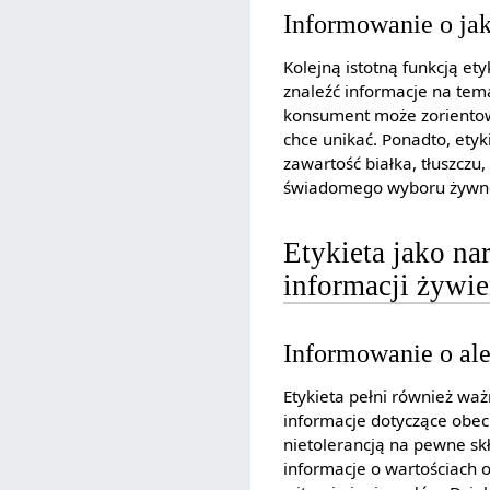
Informowanie o jak
Kolejną istotną funkcją et
znaleźć informacje na temat
konsument może zorientowa
chce unikać. Ponadto, ety
zawartość białka, tłuszc
świadomego wyboru żywnoś
Etykieta jako na
informacji żywi
Informowanie o ale
Etykieta pełni również wa
informacje dotyczące obecno
nietolerancją na pewne skł
informacje o wartościach o