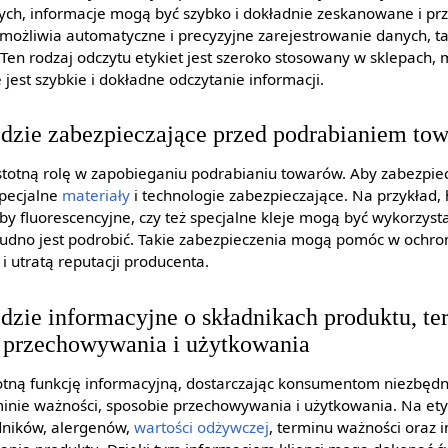
ch, informacje mogą być szybko i dokładnie zeskanowane i pr
ożliwia automatyczne i precyzyjne zarejestrowanie danych, ta
p. Ten rodzaj odczytu etykiet jest szeroko stosowany w sklepach,
 jest szybkie i dokładne odczytanie informacji.
ędzie zabezpieczające przed podrabianiem to
istotną rolę w zapobieganiu podrabianiu towarów. Aby zabezpie
specjalne
materiały
i technologie zabezpieczające. Na przykład,
by fluorescencyjne, czy też specjalne kleje mogą być wykorzys
j trudno jest podrobić. Takie zabezpieczenia mogą pomóc w ochr
 utratą reputacji producenta.
ędzie informacyjne o składnikach produktu, te
e przechowywania i użytkowania
stotną funkcję informacyjną, dostarczając konsumentom niezbęd
minie ważności, sposobie przechowywania i użytkowania. Na ety
dników, alergenów,
wartości odżywczej
, terminu ważności oraz i