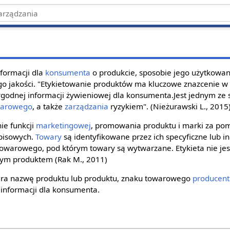
nformacji dla
konsumenta
o produkcie, sposobie jego użytkowan
go jakości. "Etykietowanie produktów ma kluczowe znazcenie 
ygodnej informacji żywieniowej dla konsumenta.Jest jednym ze
warowego
, a także
zarządzania
ryzykiem". (Nieżurawski L., 2015
nie funkcji
marketingowej
, promowania produktu i marki za po
opisowych.
Towary
są identyfikowane przez ich specyficzne lub i
 towarowego, pod którym towary są wytwarzane. Etykieta nie j
ym produktem (Rak M., 2011)
iera nazwę produktu lub produktu, znaku towarowego
producen
 informacji dla konsumenta.