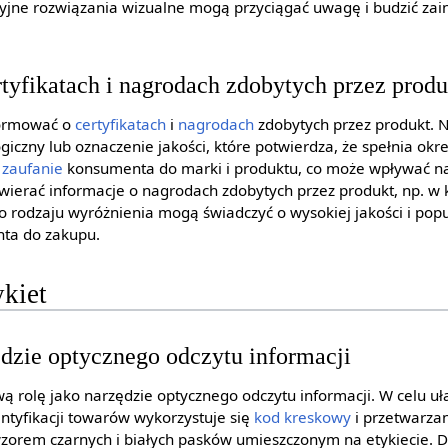
cyjne rozwiązania wizualne mogą przyciągać uwagę i budzić za
tyfikatach i nagrodach zdobytych przez produ
formować o
certyfikatach
i
nagrodach
zdobytych przez produkt. N
giczny lub oznaczenie jakości, które potwierdza, że spełnia okr
ć
zaufanie
konsumenta do marki i produktu, co może wpływać n
wierać informacje o nagrodach zdobytych przez produkt, np. w 
 rodzaju wyróżnienia mogą świadczyć o wysokiej jakości i popu
ta do zakupu.
ykiet
ędzie optycznego odczytu informacji
ą rolę jako narzędzie optycznego odczytu informacji. W celu uła
entyfikacji towarów wykorzystuje się
kod kreskowy
i przetwarza
zorem czarnych i białych pasków umieszczonym na etykiecie. D