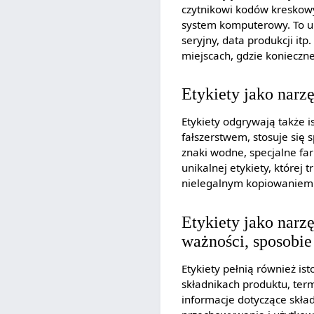
czytnikowi kodów kreskowy
system komputerowy. To um
seryjny, data produkcji it
miejscach, gdzie konieczne
Etykiety jako narz
Etykiety odgrywają także 
fałszerstwem, stosuje się 
znaki wodne, specjalne far
unikalnej etykiety, które
nielegalnym kopiowaniem i
Etykiety jako narz
ważności, sposobi
Etykiety pełnią również i
składnikach produktu, ter
informacje dotyczące skła