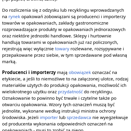
Do rozliczenia się z odzysku lub recyklingu wprowadzanych
na
rynek
opakowań zobowiązani są producenci i importerzy
towarów w opakowaniach, zakłady gastronomiczne
rozprowadzające produkty w opakowaniach jednorazowych
oraz niektóre jednostki handlowe. Sklepy i hurtownie
handlują towarami w opakowaniach już raz policzonych,
rejestrują więc wyłącznie
towary
rozlewane, rozsypywane i
przepakowane przez siebie, w tym sprzedawane pod własną
marką.
Producenci i importerzy
mają
obowiązek
oznaczać na
etykiecie, a jeśli to niemożliwe to na załączonej ulotce, rodzaj
materiałów użytych do produkcji opakowania, możliwość ich
wielokrotnego użytku oraz
przydatność
do recyklingu.
Oznakowanie to powinno być trwałe i czytelne także po
otwarciu opakowania. Wzory tych oznaczeń muszą być
jednolite, wykonane według instrukcji ministra ochrony
środowiska. Jeżeli
importer
lub
sprzedawca
nie wyegzekwuje
od producenta wykonania odpowiednich oznaczeń na
opakowaniach - musi to zrobić za niego.