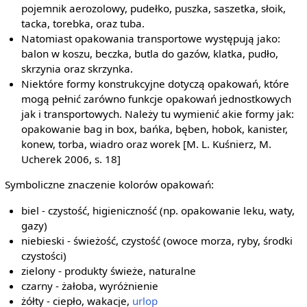
pojemnik aerozolowy, pudełko, puszka, saszetka, słoik,
tacka, torebka, oraz tuba.
Natomiast opakowania transportowe występują jako:
balon w koszu, beczka, butla do gazów, klatka, pudło,
skrzynia oraz skrzynka.
Niektóre formy konstrukcyjne dotyczą opakowań, które
mogą pełnić zarówno funkcje opakowań jednostkowych
jak i transportowych. Należy tu wymienić akie formy jak:
opakowanie bag in box, bańka, bęben, hobok, kanister,
konew, torba, wiadro oraz worek [M. L. Kuśnierz, M.
Ucherek 2006, s. 18]
Symboliczne znaczenie kolorów opakowań:
biel - czystość, higieniczność (np. opakowanie leku, waty,
gazy)
niebieski - świeżość, czystość (owoce morza, ryby, środki
czystości)
zielony - produkty świeże, naturalne
czarny - żałoba, wyróżnienie
żółty - ciepło, wakacje,
urlop