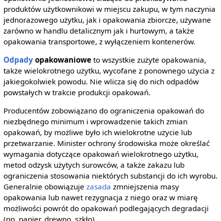
produktów użytkownikowi w miejscu zakupu, w tym naczynia
jednorazowego użytku, jak i opakowania zbiorcze, używane
zarówno w handlu detalicznym jak i hurtowym, a także
opakowania transportowe, z wyłączeniem kontenerów.
Odpady
opakowaniowe
to wszystkie zużyte opakowania,
także wielokrotnego użytku, wycofane z ponownego użycia z
jakiegokolwiek powodu. Nie wlicza się do nich odpadów
powstałych w trakcie produkcji opakowań.
Producentów zobowiązano do ograniczenia opakowań do
niezbędnego minimum i wprowadzenie takich zmian
opakowań, by możliwe było ich wielokrotne użycie lub
przetwarzanie. Minister ochrony środowiska może określać
wymagania dotyczące opakowań wielokrotnego użytku,
metod odzysk użytych surowców, a także zakazu lub
ograniczenia stosowania niektórych substancji do ich wyrobu.
Generalnie obowiązuje
zasada
zmniejszenia masy
opakowania lub nawet rezygnacja z niego oraz w miarę
możliwości powrót do opakowań podlegających degradacji
(np. papier, drewno, szkło).