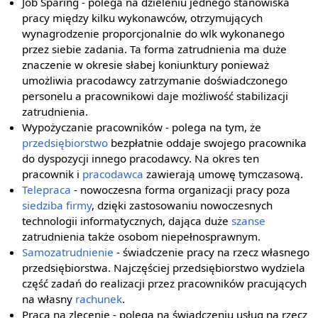
Job Sparing - polega na dzieleniu jednego stanowiska
pracy między kilku wykonawców, otrzymujących
wynagrodzenie proporcjonalnie do wlk wykonanego
przez siebie zadania. Ta forma zatrudnienia ma duże
znaczenie w okresie słabej koniunktury ponieważ
umożliwia pracodawcy zatrzymanie doświadczonego
personelu a pracownikowi daje możliwość stabilizacji
zatrudnienia.
Wypożyczanie pracowników - polega na tym, że
przedsiębiorstwo
bezpłatnie oddaje swojego pracownika
do dyspozycji innego pracodawcy. Na okres ten
pracownik i
pracodawca
zawierają umowę tymczasową.
Telepraca
- nowoczesna forma organizacji pracy poza
siedziba firmy
, dzięki zastosowaniu nowoczesnych
technologii informatycznych, dająca duże
szanse
zatrudnienia także osobom niepełnosprawnym.
Samozatrudnienie
- świadczenie pracy na rzecz własnego
przedsiębiorstwa. Najczęściej przedsiębiorstwo wydziela
część zadań do realizacji przez pracowników pracujących
na własny
rachunek
.
Praca na zlecenie - polega na świadczeniu usług na rzecz