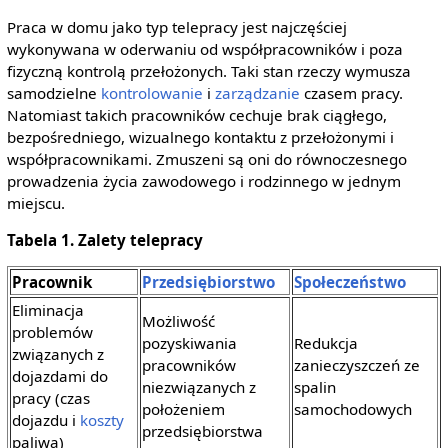
Praca w domu jako typ telepracy jest najczęściej
wykonywana w oderwaniu od współpracowników i poza
fizyczną kontrolą przełożonych. Taki stan rzeczy wymusza
samodzielne
kontrolowanie
i
zarządzanie
czasem pracy.
Natomiast takich pracowników cechuje brak ciągłego,
bezpośredniego, wizualnego kontaktu z przełożonymi i
współpracownikami. Zmuszeni są oni do równoczesnego
prowadzenia życia zawodowego i rodzinnego w jednym
miejscu.
Tabela 1. Zalety telepracy
Pracownik
Przedsiębiorstwo
Społeczeństwo
Eliminacja
Możliwość
problemów
pozyskiwania
Redukcja
związanych z
pracowników
zanieczyszczeń ze
dojazdami do
niezwiązanych z
spalin
pracy (czas
położeniem
samochodowych
dojazdu i
koszty
przedsiębiorstwa
paliwa)