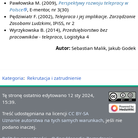
Pawłowska M. (2009),
Perspektywy rozwoju telepracy w
Polsce
, E-mentor, nr 3(30)
Pędziwiatr F. (2002),
Telepraca i jej implikacje. Zarządzanie
Zasobami Ludzkimi
, IPiSS, nr 2
Wyrzykowska B. (2014),
Przedsiębiorstwo bez
pracowników - telepraca
, Logistyka 4
Autor:
Sebastian Malik, Jakub Godek
Kategoria
:
Rekrutacja i zatrudnienie
Tę stronę ostatnio edytowano 12 sty 2024,
15:39.
Treść udostępniana na licencji
CC BY-SA
Uznanie autorstwa na tych samych warunkach
, jeśli nie
podano inaczej.