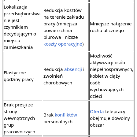
Lokalizacja
Redukcja kosztów
przedsiębiorstwa
na terenie zakładu
nie jest
pracy (mniejsza
Mniejsze natężenie
czynnikiem
powierzchnia
ruchu ulicznego
decydującym o
biurowa i niższe
miejscu
koszty operacyjne
)
zamieszkania
Możliwość
aktywizacji osób
Redukcja
absencji
i
niepełnosprawnych,
Elastyczne
zwolnień
kobiet w ciąży i
godziny pracy
chorobowych
osób
wychowujących
dzieci
Brak presji ze
strony
Oferta
telepracy
Brak
konfliktów
wewnętrznych
obejmuje dowolny
personalnych
grup
obszar
pracowniczych