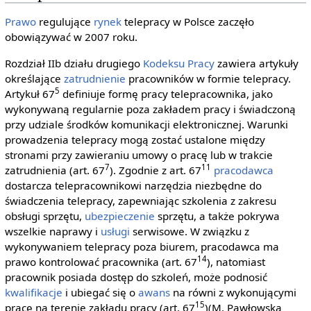
Prawo
regulujące
rynek
telepracy w Polsce zaczęło
obowiązywać w 2007 roku.
Rozdział IIb działu drugiego
Kodeksu Pracy
zawiera artykuły
określające
zatrudnienie
pracowników w formie telepracy.
5
Artykuł 67
definiuje formę pracy telepracownika, jako
wykonywaną regularnie poza zakładem pracy i świadczoną
przy udziale środków komunikacji elektronicznej. Warunki
prowadzenia telepracy mogą zostać ustalone między
stronami przy zawieraniu umowy o pracę lub w trakcie
7
11
zatrudnienia (art. 67
). Zgodnie z art. 67
pracodawca
dostarcza telepracownikowi narzędzia niezbędne do
świadczenia telepracy, zapewniając szkolenia z zakresu
obsługi sprzętu,
ubezpieczenie
sprzętu, a także pokrywa
wszelkie naprawy i
usługi
serwisowe. W związku z
wykonywaniem telepracy poza biurem, pracodawca ma
14
prawo kontrolować pracownika (art. 67
), natomiast
pracownik posiada dostęp do szkoleń, może podnosić
kwalifikacje
i ubiegać się o
awans
na równi z wykonującymi
15
pracę na terenie zakładu pracy (art. 67
)(M. Pawłowska