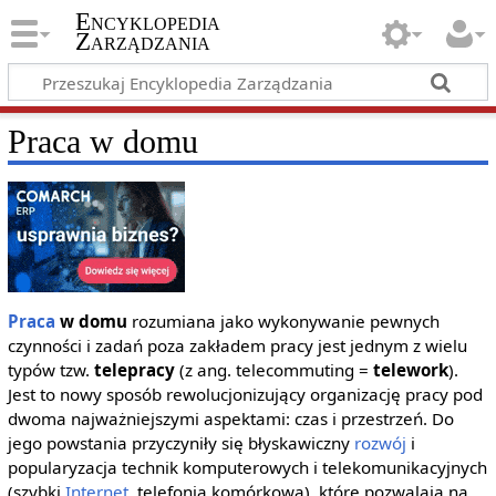
Encyklopedia
Zarządzania
Praca w domu
Praca
w domu
rozumiana jako wykonywanie pewnych
czynności i zadań poza zakładem pracy jest jednym z wielu
typów tzw.
telepracy
(z ang. telecommuting =
telework
).
Jest to nowy sposób rewolucjonizujący organizację pracy pod
dwoma najważniejszymi aspektami: czas i przestrzeń. Do
jego powstania przyczyniły się błyskawiczny
rozwój
i
popularyzacja technik komputerowych i telekomunikacyjnych
(szybki
Internet
, telefonia komórkowa), które pozwalają na