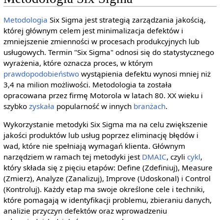
Metodologia
Six Sigma jest strategią zarządzania jakością,
której głównym celem jest minimalizacja defektów i
zmniejszenie zmienności w procesach produkcyjnych lub
usługowych. Termin "Six Sigma" odnosi się do statystycznego
wyrażenia, które oznacza proces, w którym
prawdopodobieństwo
wystąpienia defektu wynosi mniej niż
3,4 na milion możliwości. Metodologia ta została
opracowana przez firmę Motorola w latach 80. XX wieku i
szybko
zyskała
popularność w innych
branżach
.
Wykorzystanie metodyki Six Sigma ma na celu zwiększenie
jakości produktów lub usług poprzez eliminację błędów i
wad, które nie spełniają wymagań klienta. Głównym
narzędziem w ramach tej metodyki jest
DMAIC
, czyli
cykl
,
który składa się z pięciu etapów: Define (Zdefiniuj), Measure
(Zmierz), Analyze (Zanalizuj), Improve (Udoskonal) i Control
(Kontroluj). Każdy etap ma swoje określone cele i techniki,
które pomagają w identyfikacji problemu, zbieraniu danych,
analizie przyczyn defektów oraz wprowadzeniu