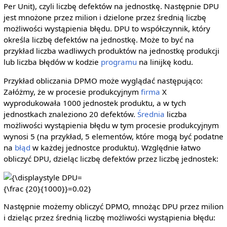
Per Unit), czyli liczbę defektów na jednostkę. Następnie DPU
jest mnożone przez milion i dzielone przez średnią liczbę
możliwości wystąpienia błędu. DPU to współczynnik, który
określa liczbę defektów na jednostkę. Może to być na
przykład liczba wadliwych produktów na jednostkę produkcji
lub liczba błędów w kodzie
programu
na linijkę kodu.
Przykład obliczania DPMO może wyglądać następująco:
Załóżmy, że w procesie produkcyjnym
firma
X
wyprodukowała 1000 jednostek produktu, a w tych
jednostkach znaleziono 20 defektów.
Średnia
liczba
możliwości wystąpienia błędu w tym procesie produkcyjnym
wynosi 5 (na przykład, 5 elementów, które mogą być podatne
na
błąd
w każdej jednostce produktu). Względnie łatwo
obliczyć DPU, dzieląc liczbę defektów przez liczbę jednostek:
{\displaystyle
DPU={\frac
{20}
Następnie możemy obliczyć DPMO, mnożąc DPU przez milion
{1000}}=0.02}
i dzieląc przez średnią liczbę możliwości wystąpienia błędu: