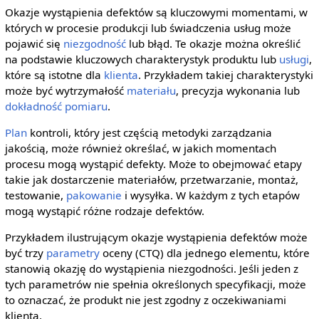
Okazje wystąpienia defektów są kluczowymi momentami, w
których w procesie produkcji lub świadczenia usług może
pojawić się
niezgodność
lub błąd. Te okazje można określić
na podstawie kluczowych charakterystyk produktu lub
usługi
,
które są istotne dla
klienta
. Przykładem takiej charakterystyki
może być wytrzymałość
materiału
, precyzja wykonania lub
dokładność
pomiaru
.
Plan
kontroli, który jest częścią metodyki zarządzania
jakością, może również określać, w jakich momentach
procesu mogą wystąpić defekty. Może to obejmować etapy
takie jak dostarczenie materiałów, przetwarzanie, montaż,
testowanie,
pakowanie
i wysyłka. W każdym z tych etapów
mogą wystąpić różne rodzaje defektów.
Przykładem ilustrującym okazje wystąpienia defektów może
być trzy
parametry
oceny (CTQ) dla jednego elementu, które
stanowią okazję do wystąpienia niezgodności. Jeśli jeden z
tych parametrów nie spełnia określonych specyfikacji, może
to oznaczać, że produkt nie jest zgodny z oczekiwaniami
klienta.