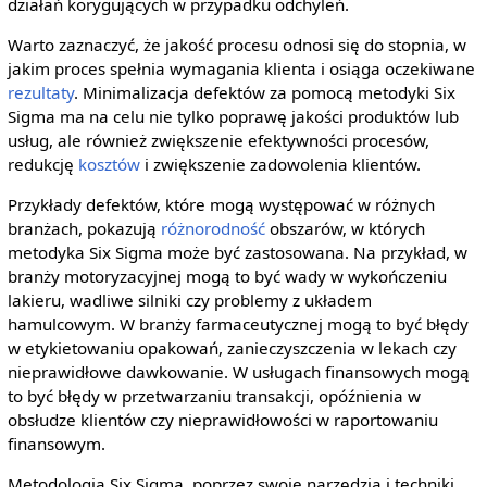
działań korygujących w przypadku odchyleń.
Warto zaznaczyć, że jakość procesu odnosi się do stopnia, w
jakim proces spełnia wymagania klienta i osiąga oczekiwane
rezultaty
. Minimalizacja defektów za pomocą metodyki Six
Sigma ma na celu nie tylko poprawę jakości produktów lub
usług, ale również zwiększenie efektywności procesów,
redukcję
kosztów
i zwiększenie zadowolenia klientów.
Przykłady defektów, które mogą występować w różnych
branżach, pokazują
różnorodność
obszarów, w których
metodyka Six Sigma może być zastosowana. Na przykład, w
branży motoryzacyjnej mogą to być wady w wykończeniu
lakieru, wadliwe silniki czy problemy z układem
hamulcowym. W branży farmaceutycznej mogą to być błędy
w etykietowaniu opakowań, zanieczyszczenia w lekach czy
nieprawidłowe dawkowanie. W usługach finansowych mogą
to być błędy w przetwarzaniu transakcji, opóźnienia w
obsłudze klientów czy nieprawidłowości w raportowaniu
finansowym.
Metodologia Six Sigma, poprzez swoje narzędzia i techniki,