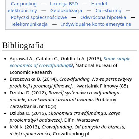
Car-pooling
—
Licencja BSD
—
Handel
elektroniczny
—
Geolokalizacja
—
Car-sharing
—
Pożyczki społecznościowe
—
Odwrócona hipoteka
—
Telekomunikacja
—
Indywidualne konto emerytalne
Bibliografia
Agrawal A., Catalini C., Goldfarb A. (2013),
Some simple
economics of crowdfunding
, National Bureau of
Economic Research
Brzozowska B. (2014),
Crowdfunding. Nowe perspektywy
produkcji i promocji filmowej
, Kwartalnik Filmowy (85)
Dziuba D. (2012),
Rozwój systemów crowdfundingu-
modele, oczekiwania i uwarunkowania
. Problemy
Zarządzania, nr 10(3)
Dziuba D. (2015),
Ekonomika crowdfundingu. Zarys
problematyki badawczej
, Difin, Warszawa
Król K. (2013),
Crowdfunding. Od pomysłu do biznesu,
dzięki społeczności
, Crowdfunding.pl