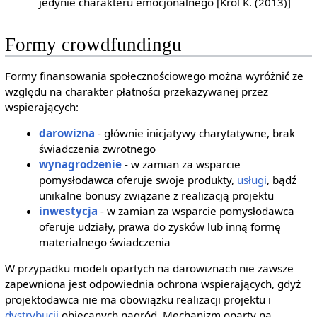
jedynie charakteru emocjonalnego [Król K. (2013)]
Formy crowdfundingu
Formy finansowania społecznościowego można wyróżnić ze
względu na charakter płatności przekazywanej przez
wspierających:
darowizna
- głównie inicjatywy charytatywne, brak
świadczenia zwrotnego
wynagrodzenie
- w zamian za wsparcie
pomysłodawca oferuje swoje produkty,
usługi
, bądź
unikalne bonusy związane z realizacją projektu
inwestycja
- w zamian za wsparcie pomysłodawca
oferuje udziały, prawa do zysków lub inną formę
materialnego świadczenia
W przypadku modeli opartych na darowiznach nie zawsze
zapewniona jest odpowiednia ochrona wspierających, gdyż
projektodawca nie ma obowiązku realizacji projektu i
dystrybucji
obiecanych nagród. Mechanizm oparty na