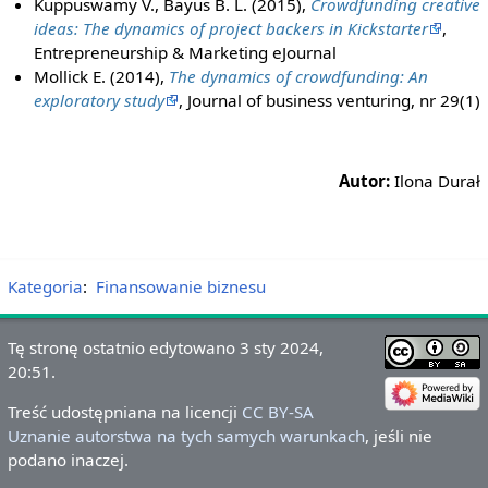
Kuppuswamy V., Bayus B. L. (2015),
Crowdfunding creative
ideas: The dynamics of project backers in Kickstarter
,
Entrepreneurship & Marketing eJournal
Mollick E. (2014),
The dynamics of crowdfunding: An
exploratory study
, Journal of business venturing, nr 29(1)
Autor:
Ilona Durał
Kategoria
:
Finansowanie biznesu
Tę stronę ostatnio edytowano 3 sty 2024,
20:51.
Treść udostępniana na licencji
CC BY-SA
Uznanie autorstwa na tych samych warunkach
, jeśli nie
podano inaczej.