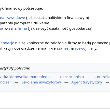
tyk finansowy potrzebuje:
ości zawodowe
(jak zostać analitykiem finansowym)
i patenty (komputer, drukarka)
za
/ własna
firma
(jak założyć działalność gospodarczą)
endacje
nie są konieczne do założenia firmy to będą pomocne 
lifikacji i doświadczenia ma nikłe
szanse
na
rozwój
firmy.
artykuły polecane
iska kierownika marketingu
—
Recepcjonista
—
Controll
ndiser
—
Szkolenie akwizytorów
—
Agent turystyczny