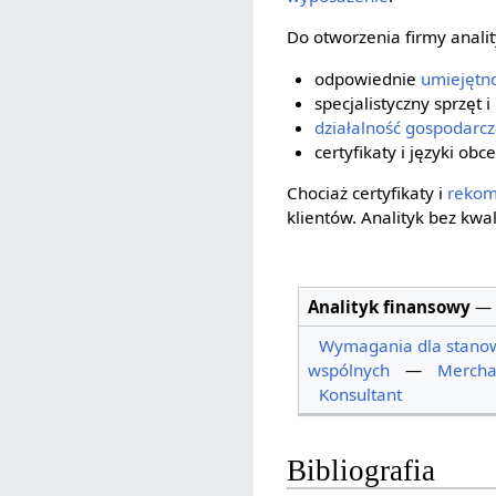
Do otworzenia firmy anali
odpowiednie
umiejętn
specjalistyczny sprzęt 
działalność gospodarc
certyfikaty i języki obce
Chociaż certyfikaty i
rekom
klientów. Analityk bez kwa
Analityk finansowy
—
Wymagania dla stanow
wspólnych
—
Mercha
Konsultant
Bibliografia