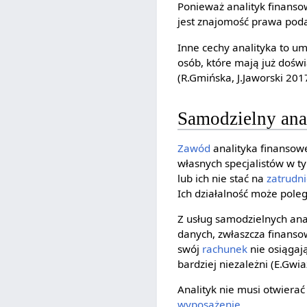
Ponieważ analityk finans
jest znajomość prawa pod
Inne cechy analityka to u
osób, które mają już dośw
(R.Gmińska, J.Jaworski 2017
Samodzielny ana
Zawód
analityka finansow
własnych specjalistów w ty
lub ich nie stać na
zatrudn
Ich działalność może poleg
Z usług samodzielnych anal
danych, zwłaszcza finanso
swój
rachunek
nie osiągaj
bardziej niezależni (E.Gwiaź
Analityk nie musi otwierać
wyposażenie
.