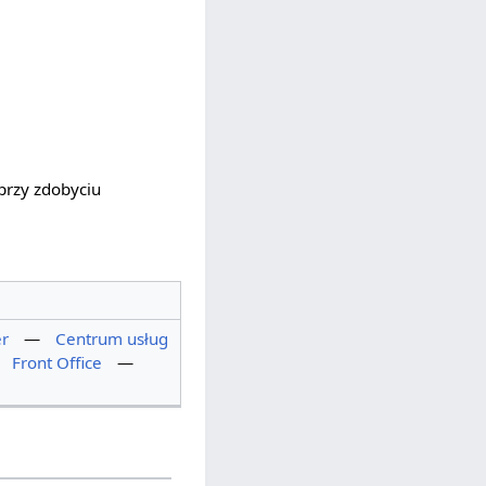
przy zdobyciu
er
—
Centrum usług
—
Front Office
—