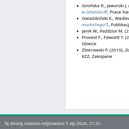
Gmińska R., Jaworski J.
w Gdańsku
, Prace N
Gwiaździński E., Wadlew
marketingu
, Publika
Janik W., Paździor M. (
Provest F., Fawcett T. (
Gliwice
Zbierowski P. (2010),
Za
KZZ, Zakopane
Tę stronę ostatnio edytowano 5 sty 2024, 21:31.