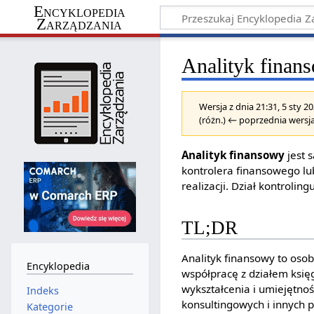
Encyklopedia
Zarządzania
Analityk finan
Wersja z dnia 21:31, 5 sty 
(różn.) ← poprzednia wersja
Analityk finansowy
jest 
kontrolera finansowego l
realizacji. Dział kontroli
TL;DR
Analityk finansowy to oso
Encyklopedia
współpracę z działem księ
wykształcenia i umiejętno
Indeks
konsultingowych i innych p
Kategorie