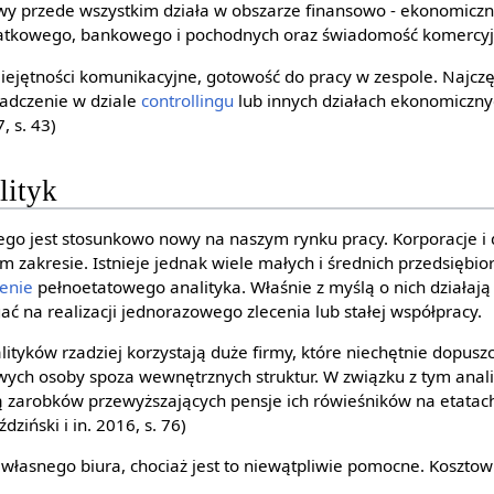
owy przede wszystkim działa w obszarze finansowo - ekonomic
atkowego, bankowego i pochodnych oraz świadomość komercyj
miejętności komunikacyjne, gotowość do pracy w zespole. Najczę
iadczenie w dziale
controllingu
lub innych działach ekonomiczny
, s. 43)
lityk
ego jest stosunkowo nowy na naszym rynku pracy. Korporacje i
m zakresie. Istnieje jednak wiele małych i średnich przedsiębior
ienie
pełnoetatowego analityka. Właśnie z myślą o nich działają 
ać na realizacji jednorazowego zlecenia lub stałej współpracy.
ityków rzadziej korzystają duże firmy, które niechętnie dopusz
wych osoby spoza wewnętrznych struktur. W związku z tym anali
ą zarobków przewyższających pensje ich rówieśników na etatach
dziński i in. 2016, s. 76)
 własnego biura, chociaż jest to niewątpliwie pomocne. Kosztown