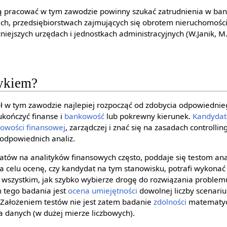
ną pracować w tym zawodzie powinny szukać zatrudnienia w ban
ach, przedsiębiorstwach zajmujących się obrotem nieruchomośc
niejszych urzędach i jednostkach administracyjnych (W.Janik, M.
tykiem?
ł w tym zawodzie najlepiej rozpocząć od zdobycia odpowiedni
 ukończyć finanse i
bankowość
lub pokrewny kierunek.
Kandydat
owości finansowej
, zarządczej i znać się na zasadach controllin
odpowiednich analiz.
datów na analityków finansowych często, poddaje się testom ana
celu ocenę, czy kandydat na tym stanowisku, potrafi wykonać 
wszystkim, jak szybko wybierze drogę do rozwiązania problemu 
 tego badania jest
ocena
umiejętności
dowolnej liczby scenari
 Założeniem testów nie jest zatem badanie
zdolności
matematycz
a danych (w dużej mierze liczbowych).