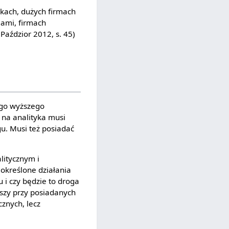
kach, dużych firmach
iami, firmach
Paździor 2012, s. 45)
ego wyższego
na analityka musi
gu. Musi też posiadać
litycznym i
określone działania
i czy będzie to droga
uszy przy posiadanych
nych, lecz