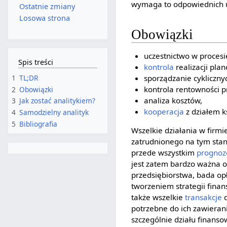
wymaga to odpowiednich u
Ostatnie zmiany
Losowa strona
Obowiązki
uczestnictwo w procesi
Spis treści
kontrola
realizacji pla
1
TL;DR
sporządzanie cykliczny
kontrola rentowności pr
2
Obowiązki
analiza kosztów,
3
Jak zostać analitykiem?
kooperacja
z działem k
4
Samodzielny analityk
5
Bibliografia
Wszelkie działania w firm
zatrudnionego na tym stano
przede wszystkim
prognoz
jest zatem bardzo ważna o
przedsiębiorstwa, bada op
tworzeniem strategii fina
także wszelkie
transakcje
d
potrzebne do ich zawieran
szczególnie działu finans