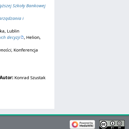
yższej Szkoły Bankowej
arządzania i
ka, Lublin
ch decyzji
, Helion,
wności
, Konferencja
Autor:
Konrad Szustak