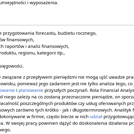
miejętności i wyposażenia.
e przygotowania forecastu, budżetu rocznego,
nów finansowych,
ch raportów i analiz finansowych,
oduktu, regionu, kategorii itp.,
sięgowości.
ie związane z przepływem pieniędzmi nie mogą ujść uwadze pr
wisku, ponieważ jego zadaniem jest nie tylko analiza tego, co 
owanie
i
planowanie
przyszłych poczynań. Rola Financial Analy
d niego zależy na co zostaną przeznaczone pieniądze, on spor
łacalność poszczególnych produktów czy usług oferowanych prze
nsowych zarówno tych krótko - jak i długoterminowych. Anality
okonywane w firmie, często bierze w nich
udział
przygotowują
ia. W swojej pracy powinien dążyć do doskonalenia działania pr
owego.