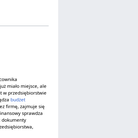
acownika
już miało miejsce, ale
st w przedsiębiorstwie
ządza
budżet
z firmę, zajmuje się
k finansowy sprawdza
c dokumenty
zedsiębiorstwa,