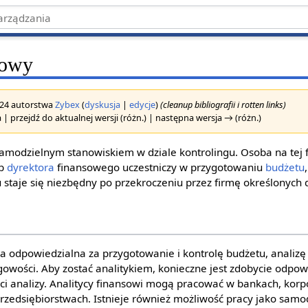
sowy
2024 autorstwa
Zybex
(
dyskusja
|
edycje
)
(cleanup bibliografii i rotten links)
 | przejdź do aktualnej wersji (różn.) | następna wersja → (różn.)
samodzielnym stanowiskiem w dziale kontrolingu. Osoba na tej
ub
dyrektora
finansowego uczestniczy w przygotowaniu
budżetu
ngu staje się niezbędny po przekroczeniu przez firmę określonych
ba odpowiedzialna za przygotowanie i kontrolę budżetu, analizę
gowości. Aby zostać analitykiem, konieczne jest zdobycie odpo
ści analizy. Analitycy finansowi mogą pracować w bankach, korp
rzedsiębiorstwach. Istnieje również możliwość pracy jako samod