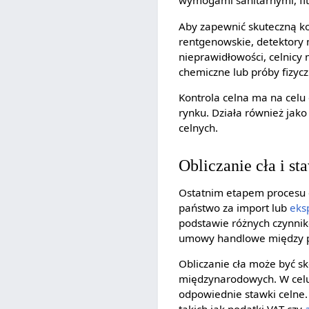
wymogami sanitarnymi, fit
Aby zapewnić skuteczną kont
rentgenowskie, detektory 
nieprawidłowości, celnicy
chemiczne lub próby fizycz
Kontrola celna ma na celu
rynku. Działa również ja
celnych.
Obliczanie cła i st
Ostatnim etapem procesu od
państwo za import lub
eks
podstawie różnych czynnik
umowy handlowe między 
Obliczanie cła może być 
międzynarodowych. W celu 
odpowiednie stawki celne.