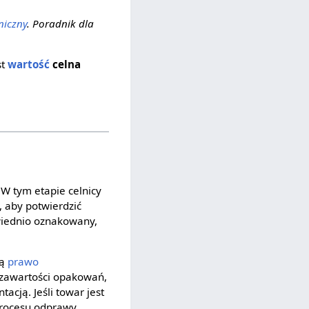
niczny
. Poradnik dla
st
wartość
celna
 W tym etapie celnicy
e, aby potwierdzić
owiednio oznakowany,
ją
prawo
 zawartości opakowań,
acją. Jeśli towar jest
procesu odprawy