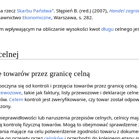
na rzecz
Skarbu Państwa
". Stępień B. (red.) (2007),
Handel zagra
ydawnictwo
Ekonomiczne
, Warszawa, s. 282.
m wpływającym na obliczanie wysokości kwot
długu
celnego je
celnej
ie towarów przez granicę celną
oczyna się od kontroli i przejęcia towarów przez granicę celną.
rzewozowe
, takie jak faktury, listy przewozowe i deklaracje celn
rów.
Celem
kontroli jest zweryfikowanie, czy towar został odp
zony.
ieprawidłowości lub naruszenia przepisów celnych, celnicy ma
ą kontrolę fizyczną towarów. Mogą to obejmować sprawdzenie
ałania mające na celu potwierdzenie zgodności towaru z dokument
je on przejęty przez
celników
i przechodzi do kolejnego etapu 