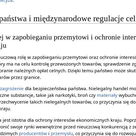
akcyza
.
państwa i międzynarodowe regulacje ce
j w zapobieganiu przemytowi i ochronie inte
ju
uczową rolę w zapobieganiu przemytowi oraz ochronie intere
który ma na celu kontrolę przewożonych towarów, sprawdzenie z
ranie należnych opłat celnych. Dzięki temu państwo może skut
rów przez granice.
e
zagrożenie
dla bezpieczeństwa państwa. Nielegalny handel 
zne substancje, takie jak narkotyki, broń czy
materiały
wybucho
przechwycenie takich nielegalnych towarów, co przyczynia się d
kraju.
jest istotna dla ochrony interesów ekonomicznych kraju. Poprz
onić swoje rynki wewnętrzne przed nieuczciwą konkurencją z z
rodzimych
producentów
i
przemysłu
, co przyczynia się do rozwo