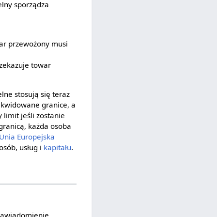
elny sporządza
war przewożony musi
rzekazuje towar
lne stosują się teraz
ikwidowane granice, a
imit jeśli zostanie
granicą, każda osoba
Unia Europejska
osób, usług i
kapitału
.
 zawiadomienie