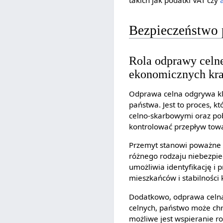
takich jak podatki VAT czy
Bezpieczeństwo 
Rola odprawy celne
ekonomicznych kra
Odprawa celna odgrywa kl
państwa. Jest to proces, 
celno-skarbowymi oraz pob
kontrolować przepływ towa
Przemyt stanowi poważn
różnego rodzaju niebezpiec
umożliwia identyfikację i 
mieszkańców i stabilności 
Dodatkowo, odprawa celna 
celnych, państwo może chr
możliwe jest wspieranie 