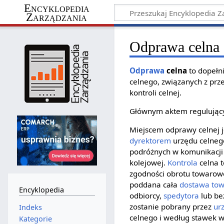
Encyklopedia
Zarządzania
Odprawa celna
Odprawa
celna
to dopełn
celnego, związanych z pr
kontroli celnej.
Głównym aktem regulują
Miejscem odprawy celnej j
dyrektorem
urzędu celneg
podróżnych w komunikacji
kolejowej.
Kontrola
celna 
zgodności obrotu towarow
poddana cała
dostawa
to
Encyklopedia
odbiorcy,
spedytora
lub b
zostanie pobrany przez
ur
Indeks
celnego i według stawek 
Kategorie