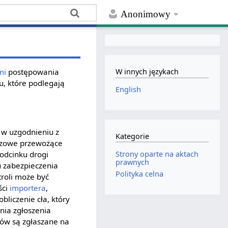
Anonimowy
mi
postępowania
W innych językach
u, które podlegają
English
 w uzgodnieniu z
Kategorie
wozowe przewożące
Strony oparte na aktach
odcinku drogi
prawnych
u zabezpieczenia
Polityka celna
roli może być
ści
importera
,
bliczenie cła, który
nia zgłoszenia
ów są zgłaszane na