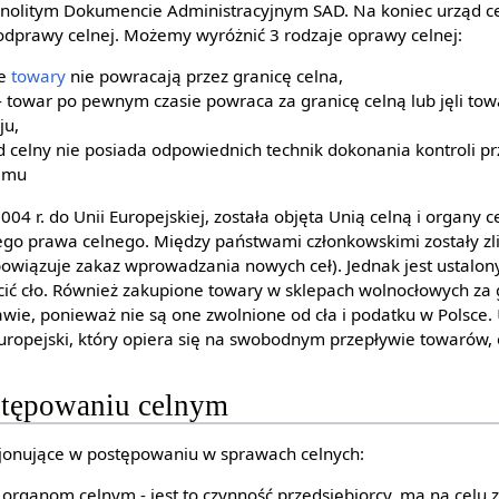
Jednolitym Dokumencie Administracyjnym SAD. Na koniec urząd c
odprawy celnej. Możemy wyróżnić 3 rodzaje oprawy celnej:
ne
towary
nie powracają przez granicę celna,
 towar po pewnym czasie powraca za granicę celną lub jęli to
ju,
d celny nie posiada odpowiednich technik dokonania kontroli p
emu
04 r. do Unii Europejskiej, została objęta Unią celną i organy ce
go prawa celnego. Między państwami członkowskimi zostały zl
owiązuje zakaz wprowadzania nowych ceł). Jednak jest ustalony l
cić cło. Również zakupione towary w sklepach wolnocłowych za 
awie, ponieważ nie są one zwolnione od cła i podatku w Polsce.
ropejski, który opiera się na swobodnym przepływie towarów, 
stępowaniu celnym
jonujące w postępowaniu w sprawach celnych:
organom celnym - jest to czynność przedsiębiorcy, ma na celu