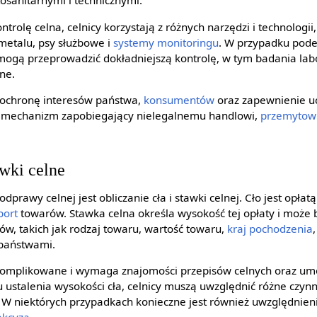
osanitarnymi i technicznymi.
rolę celna, celnicy korzystają z różnych narzędzi i technologii,
metalu, psy służbowe i
systemy
monitoringu
. W przypadku pode
 mogą przeprowadzić dokładniejszą kontrolę, w tym badania labo
ne.
 ochronę interesów państwa,
konsumentów
oraz zapewnienie uc
ko mechanizm zapobiegający nielegalnemu handlowi,
przemytow
awki celne
prawy celnej jest obliczanie cła i stawki celnej. Cło jest opłat
port
towarów. Stawka celna określa wysokość tej opłaty i może 
ów, takich jak rodzaj towaru, wartość towaru,
kraj pochodzenia
państwami.
skomplikowane i wymaga znajomości przepisów celnych oraz u
ustalenia wysokości cła, celnicy muszą uwzględnić różne czynn
 W niektórych przypadkach konieczne jest również uwzględnien