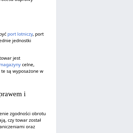
 być
port lotniczy
, port
ednie jednostki
towar jest
magazyny
celne,
ki te są wyposażone w
 prawem i
enie zgodności obrotu
, czy towar został
aniczeniami oraz