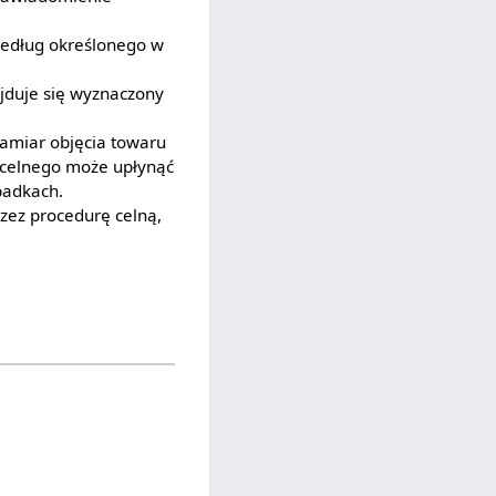
według określonego w
jduje się wyznaczony
zamiar objęcia towaru
 celnego może upłynąć
padkach.
zez procedurę celną,