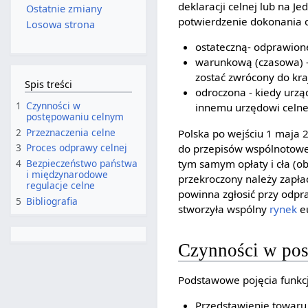
deklaracji celnej lub na 
Ostatnie zmiany
potwierdzenie dokonania 
Losowa strona
ostateczną- odprawio
warunkową (czasowa) -
zostać zwrócony do kra
Spis treści
odroczona - kiedy urzą
1
Czynności w
innemu urzędowi celn
postępowaniu celnym
2
Przeznaczenia celne
Polska po wejściu 1 maja 20
3
Proces odprawy celnej
do przepisów wspólnotowe
tym samym opłaty i cła (ob
4
Bezpieczeństwo państwa
i międzynarodowe
przekroczony należy zapła
regulacje celne
powinna zgłosić przy odpr
5
Bibliografia
stworzyła wspólny
rynek
eu
Czynności w po
Podstawowe pojęcia funkc
Przedstawienie towaru 