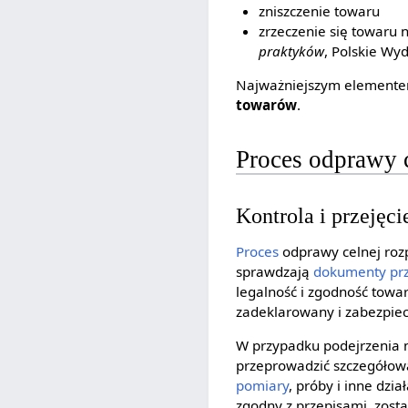
zniszczenie towaru
zrzeczenie się towaru 
praktyków
, Polskie W
Najważniejszym elemente
towarów
.
Proces odprawy 
Kontrola i przejęc
Proces
odprawy celnej rozp
sprawdzają
dokumenty p
legalność i zgodność towa
zadeklarowany i zabezpiec
W przypadku podejrzenia n
przeprowadzić szczegółow
pomiary
, próby i inne dzi
zgodny z przepisami, zosta