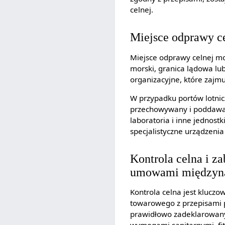
celnej.
Miejsce odprawy ce
Miejsce odprawy celnej mo
morski, granica lądowa lub
organizacyjne, które zajm
W przypadku portów lotniczy
przechowywany i poddawany
laboratoria i inne jednos
specjalistyczne urządzeni
Kontrola celna i z
umowami międzyn
Kontrola celna jest klucz
towarowego z przepisami 
prawidłowo zadeklarowany,