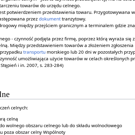
tarczeniu towarów do urzędu celnego.
 jest potwierdzeniem przedstawienia towaru. Przygotowywana 
zastępowana przez
dokument
tranzytowy.
 drogowy między przejściem granicznym a terminalem gdzie zna
lnego - czynność podjęta przez firmę, poprzez którą wyraża się 
elną. Między przedstawieniem towarów a złożeniem zgłoszenia
 przypadku
transportu
morskiego lub 20 dni w pozostałych przy
zynność umożliwiająca użycie towarów w celach określonych pr
 Stępień i in. 2007, s. 283-284)
lne
czeń celnych:
rą celną
o wolnego obszaru celnego lub do składu wolnocłowego
 poza obszar celny Wspólnoty