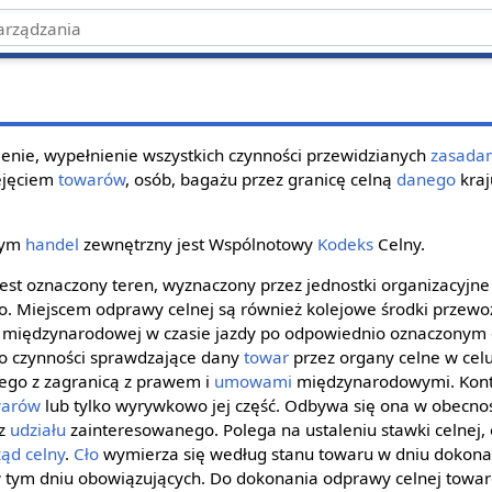
ienie, wypełnienie wszystkich czynności przewidzianych
zasada
zejęciem
towarów
, osób, bagażu przez granicę celną
danego
kraj
cym
handel
zewnętrzny jest Wspólnotowy
Kodeks
Celny.
est oznaczony teren, wyznaczony przez jednostki organizacyjne
o. Miejscem odprawy celnej są również kolejowe środki prze
 międzynarodowej w czasie jazdy po odpowiednio oznaczonym 
to czynności sprawdzające dany
towar
przez organy celne w cel
ego z zagranicą z prawem i
umowami
międzynarodowymi. Kont
warów
lub tylko wyrywkowo jej część. Odbywa się ona w obecno
ez
udziału
zainteresowanego. Polega na ustaleniu stawki celnej, o
ząd celny
.
Cło
wymierza się według stanu towaru w dniu dokona
w tym dniu obowiązujących. Do dokonania odprawy celnej towar