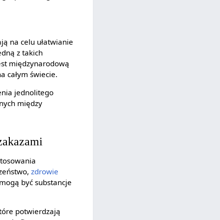
ją na celu ułatwianie
dną z takich
est międzynarodową
na całym świecie.
enia jednolitego
elnych między
 zakazami
stosowania
czeństwo,
zdrowie
 mogą być substancje
tóre potwierdzają