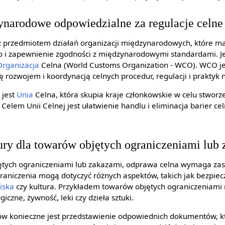
ynarodowe odpowiedzialne za regulacje celne
ż przedmiotem działań organizacji międzynarodowych, które ma
i zapewnienie zgodności z międzynarodowymi standardami. Je
Organizacja
Celna (World Customs Organization - WCO). WCO j
ię rozwojem i koordynacją celnych procedur, regulacji i praktyk 
 jest
Unia
Celna, która skupia kraje członkowskie w celu stworz
Celem Unii Celnej jest ułatwienie handlu i eliminacja barier c
ry dla towarów objętych ograniczeniami lub
tych ograniczeniami lub zakazami, odprawa celna wymaga za
aniczenia mogą dotyczyć różnych aspektów, takich jak bezpie
iska
czy kultura. Przykładem towarów objętych ograniczeniami
giczne, żywność, leki czy dzieła sztuki.
ów konieczne jest przedstawienie odpowiednich dokumentów, k