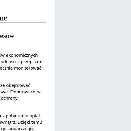
lne
resów
sów ekonomicznych
godności z przepisami
ecznie monitorować i
może obejmować
we. Odprawa celna
o ochrony
ez pobieranie opłat
ewnątrz. Dzięki temu
ju gospodarczego.