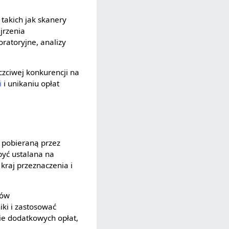
 takich jak skanery
jrzenia
ratoryjne, analizy
zciwej konkurencji na
i
i unikaniu opłat
ą pobieraną przez
być ustalana na
, kraj przeznaczenia i
mów
iki i zastosować
ie dodatkowych opłat,