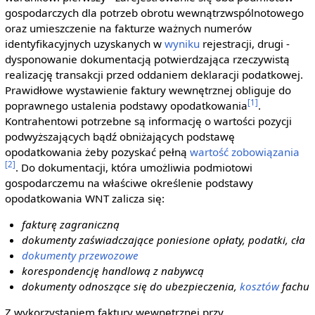
gospodarczych dla potrzeb obrotu wewnątrzwspólnotowego
oraz umieszczenie na fakturze ważnych numerów
identyfikacyjnych uzyskanych w
wyniku
rejestracji, drugi -
dysponowanie dokumentacją potwierdzająca rzeczywistą
realizację transakcji przed oddaniem deklaracji podatkowej.
Prawidłowe wystawienie faktury wewnętrznej obliguje do
[1]
poprawnego ustalenia podstawy opodatkowania
.
Kontrahentowi potrzebne są informację o wartości pozycji
podwyższających bądź obniżających podstawę
opodatkowania żeby pozyskać pełną
wartość
zobowiązania
[2]
. Do dokumentacji, która umożliwia podmiotowi
gospodarczemu na właściwe określenie podstawy
opodatkowania WNT zalicza się:
fakturę zagraniczną
dokumenty zaświadczające poniesione opłaty, podatki, cła
dokumenty przewozowe
korespondencję handlową z nabywcą
dokumenty odnoszące się do ubezpieczenia,
kosztów
fachu
Z wykorzystaniem faktury wewnętrznej przy