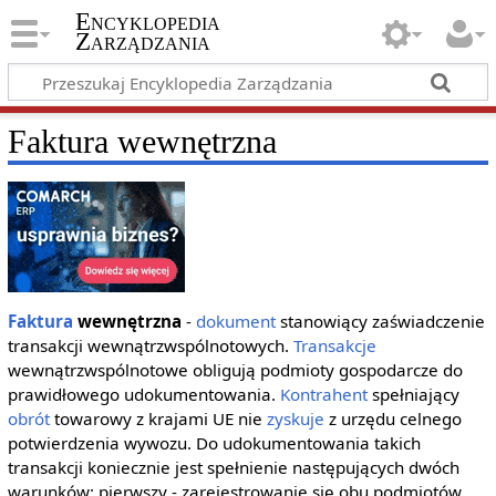
Encyklopedia
Zarządzania
Faktura wewnętrzna
Faktura
wewnętrzna
-
dokument
stanowiący zaświadczenie
transakcji wewnątrzwspólnotowych.
Transakcje
wewnątrzwspólnotowe obligują podmioty gospodarcze do
prawidłowego udokumentowania.
Kontrahent
spełniający
obrót
towarowy z krajami UE nie
zyskuje
z urzędu celnego
potwierdzenia wywozu. Do udokumentowania takich
transakcji koniecznie jest spełnienie następujących dwóch
warunków: pierwszy - zarejestrowanie się obu podmiotów