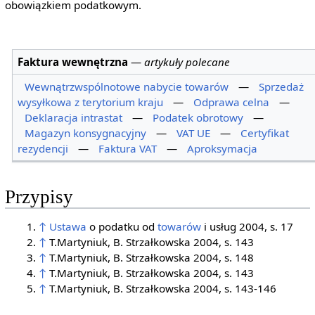
obowiązkiem podatkowym.
Faktura wewnętrzna
—
artykuły polecane
Wewnątrzwspólnotowe nabycie towarów
—
Sprzedaż
wysyłkowa z terytorium kraju
—
Odprawa celna
—
Deklaracja intrastat
—
Podatek obrotowy
—
Magazyn konsygnacyjny
—
VAT UE
—
Certyfikat
rezydencji
—
Faktura VAT
—
Aproksymacja
Przypisy
↑
Ustawa
o podatku od
towarów
i usług 2004, s. 17
↑
T.Martyniuk, B. Strzałkowska 2004, s. 143
↑
T.Martyniuk, B. Strzałkowska 2004, s. 148
↑
T.Martyniuk, B. Strzałkowska 2004, s. 143
↑
T.Martyniuk, B. Strzałkowska 2004, s. 143-146