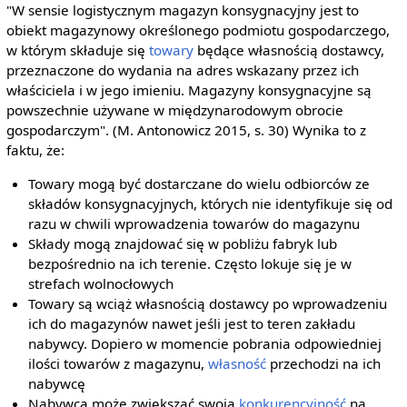
"W sensie logistycznym magazyn konsygnacyjny jest to
obiekt magazynowy określonego podmiotu gospodarczego,
w którym składuje się
towary
będące własnością dostawcy,
przeznaczone do wydania na adres wskazany przez ich
właściciela i w jego imieniu. Magazyny konsygnacyjne są
powszechnie używane w międzynarodowym obrocie
gospodarczym". (M. Antonowicz 2015, s. 30) Wynika to z
faktu, że:
Towary mogą być dostarczane do wielu odbiorców ze
składów konsygnacyjnych, których nie identyfikuje się od
razu w chwili wprowadzenia towarów do magazynu
Składy mogą znajdować się w pobliżu fabryk lub
bezpośrednio na ich terenie. Często lokuje się je w
strefach wolnocłowych
Towary są wciąż własnością dostawcy po wprowadzeniu
ich do magazynów nawet jeśli jest to teren zakładu
nabywcy. Dopiero w momencie pobrania odpowiedniej
ilości towarów z magazynu,
własność
przechodzi na ich
nabywcę
Nabywca może zwiększać swoją
konkurencyjność
na