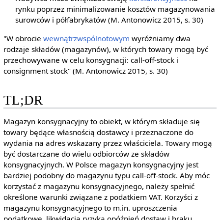
rynku poprzez minimalizowanie kosztów magazynowania
surowców i półfabrykatów (M. Antonowicz 2015, s. 30)
"W obrocie
wewnątrzwspólnotowym
wyróżniamy dwa
rodzaje składów (magazynów), w których towary mogą być
przechowywane w celu konsygnacji: call-off-stock i
consignment stock" (M. Antonowicz 2015, s. 30)
TL;DR
Magazyn konsygnacyjny to obiekt, w którym składuje się
towary będące własnością dostawcy i przeznaczone do
wydania na adres wskazany przez właściciela. Towary mogą
być dostarczane do wielu odbiorców ze składów
konsygnacyjnych. W Polsce magazyn konsygnacyjny jest
bardziej podobny do magazynu typu call-off-stock. Aby móc
korzystać z magazynu konsygnacyjnego, należy spełnić
określone warunki związane z podatkiem VAT. Korzyści z
magazynu konsygnacyjnego to m.in. uproszczenia
podatkowe, likwidacja ryzyka opóźnień dostaw i braku