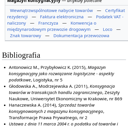
Magazyn konsygnacyjny
—
artykuły polecane
Wewnątrzwspólnotowe nabycie towarów
—
Certyfikat
rezydencji
—
Faktura elektroniczna
—
Podatek VAT -
naliczony
—
Franczyza
—
Konwencja o
międzynarodowym przewozie drogowym
—
Loco
—
Znak towarowy
—
Dokumentacja przewozowa
Bibliografia
Antonowicz M., Przybyłowicz K. (2015),
Magazyn
konsygnacyjny jako rozwiązanie logistyczne - aspekty
podatkowe
, Logistyka, nr 5
Głodowska A., Modrzejewska A. (2011),
Konsygnacja
towarów w transakcjach handlu zagranicznego
, Zeszyty
Naukowe, Uniwersytet Ekonomiczny w Krakowie, nr 869
Hanaczewska A. (2014),
Sprzedaż towarów
konsygnowanych z magazynu konsygnacyjnego
,
Transformacje Prawa Prywatnego, nr 2
Ustawa z dnia 11 marca 2004 r. o podatku od towarów i