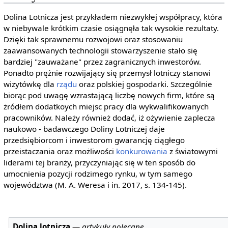
Dolina Lotnicza jest przykładem niezwykłej współpracy, która
w niebywale krótkim czasie osiągnęła tak wysokie rezultaty.
Dzięki tak sprawnemu rozwojowi oraz stosowaniu
zaawansowanych technologii stowarzyszenie stało się
bardziej "zauważane" przez zagranicznych inwestorów.
Ponadto prężnie rozwijający się przemysł lotniczy stanowi
wizytówkę dla
rządu
oraz polskiej gospodarki. Szczególnie
biorąc pod uwagę wzrastającą liczbę nowych firm, które są
żródłem dodatkoych miejsc pracy dla wykwalifikowanych
pracowników. Należy również dodać, iż ożywienie zaplecza
naukowo - badawczego Doliny Lotniczej daje
przedsiębiorcom i inwestorom gwarancję ciągłego
przeistaczania oraz możliwości
konkurowania
z światowymi
liderami tej branży, przyczyniając się w ten sposób do
umocnienia pozycji rodzimego rynku, w tym samego
województwa (M. A. Weresa i in. 2017, s. 134-145).
Dolina lotnicza
—
artykuły polecane