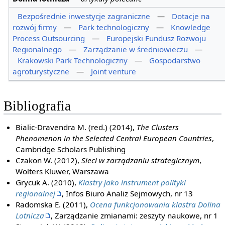
Bezpośrednie inwestycje zagraniczne
—
Dotacje na
rozwój firmy
—
Park technologiczny
—
Knowledge
Process Outsourcing
—
Europejski Fundusz Rozwoju
Regionalnego
—
Zarządzanie w średniowieczu
—
Krakowski Park Technologiczny
—
Gospodarstwo
agroturystyczne
—
Joint venture
Bibliografia
Bialic-Dravendra M. (red.) (2014),
The Clusters
Phenomenon in the Selected Central European Countries
,
Cambridge Scholars Publishing
Czakon W. (2012),
Sieci w zarządzaniu strategicznym
,
Wolters Kluwer, Warszawa
Grycuk A. (2010),
Klastry jako instrument polityki
regionalnej
, Infos Biuro Analiz Sejmowych, nr 13
Radomska E. (2011),
Ocena funkcjonowania klastra Dolina
Lotnicza
, Zarządzanie zmianami: zeszyty naukowe, nr 1