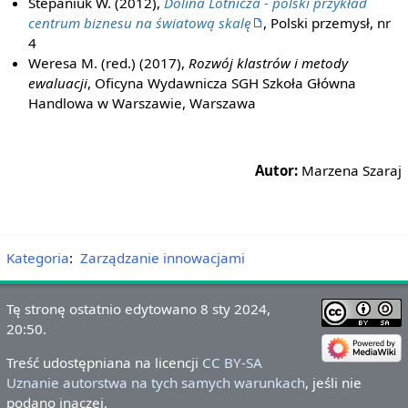
Stepaniuk W. (2012),
Dolina Lotnicza - polski przykład
centrum biznesu na światową skalę
, Polski przemysł, nr
4
Weresa M. (red.) (2017),
Rozwój klastrów i metody
ewaluacji
, Oficyna Wydawnicza SGH Szkoła Główna
Handlowa w Warszawie, Warszawa
Autor:
Marzena Szaraj
Kategoria
:
Zarządzanie innowacjami
Tę stronę ostatnio edytowano 8 sty 2024,
20:50.
Treść udostępniana na licencji
CC BY-SA
Uznanie autorstwa na tych samych warunkach
, jeśli nie
podano inaczej.