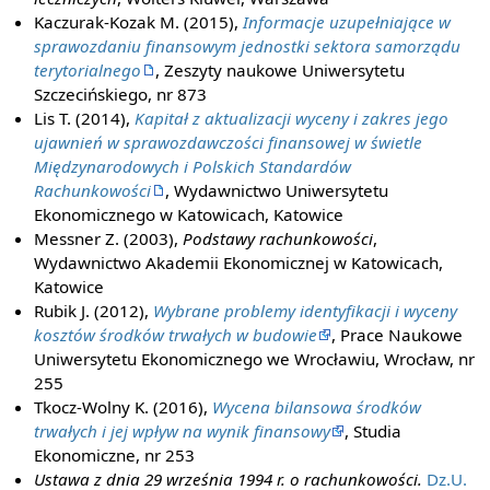
Kaczurak-Kozak M. (2015),
Informacje uzupełniające w
sprawozdaniu finansowym jednostki sektora samorządu
terytorialnego
, Zeszyty naukowe Uniwersytetu
Szczecińskiego, nr 873
Lis T. (2014),
Kapitał z aktualizacji wyceny i zakres jego
ujawnień w sprawozdawczości finansowej w świetle
Międzynarodowych i Polskich Standardów
Rachunkowości
, Wydawnictwo Uniwersytetu
Ekonomicznego w Katowicach, Katowice
Messner Z. (2003),
Podstawy rachunkowości
,
Wydawnictwo Akademii Ekonomicznej w Katowicach,
Katowice
Rubik J. (2012),
Wybrane problemy identyfikacji i wyceny
kosztów środków trwałych w budowie
, Prace Naukowe
Uniwersytetu Ekonomicznego we Wrocławiu, Wrocław, nr
255
Tkocz-Wolny K. (2016),
Wycena bilansowa środków
trwałych i jej wpływ na wynik finansowy
, Studia
Ekonomiczne, nr 253
Ustawa z dnia 29 września 1994 r. o rachunkowości.
Dz.U.