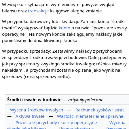
W związku z sytuacjami wymienionymi powyżej wygląd
bilansu oraz
transakcje
księgowe ulegną zmianie.
W przypadku darowizny lub likwidacji: Zamiast konta "środki
trwałe" występować będzie
konto
o nazwie: "pozostałe koszty
operacyjne". Na nowym koncie zaksięgujemy nakłady jakie
ponieśliśmy do dnia likwidacji środka.
W przypadku sprzedaży: Zestawimy nakłady z przychodami
ze sprzedaży środka trwałego w budowie. Dalej postępujemy
jak przy sprzedaży zwykłego środka trwałego; różnica między
nakałdami, a przychodami zostanie opisana jako wynik na
sprzedaży (ceną sprzedaży netto).
Środki trwałe w budowie
—
artykuły polecane
Wycena środków trwałych
—
Rachunek zysków i strat
—
Aktywa trwałe
—
Wartości niematerialne i prawne
—
Pozostałe przychody i koszty operacyjne
—
Wycena
składników bilansu
—
Aktywa obrotowe
—
Rzeczowe