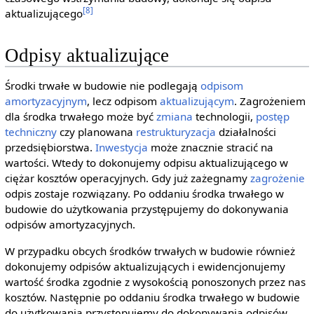
[8]
aktualizującego
Odpisy aktualizujące
Środki trwałe w budowie nie podlegają
odpisom
amortyzacyjnym
, lecz odpisom
aktualizującym
. Zagrożeniem
dla środka trwałego może być
zmiana
technologii,
postęp
techniczny
czy planowana
restrukturyzacja
działalności
przedsiębiorstwa.
Inwestycja
może znacznie stracić na
wartości. Wtedy to dokonujemy odpisu aktualizującego w
ciężar kosztów operacyjnych. Gdy już zażegnamy
zagrożenie
odpis zostaje rozwiązany. Po oddaniu środka trwałego w
budowie do użytkowania przystępujemy do dokonywania
odpisów amortyzacyjnych.
W przypadku obcych środków trwałych w budowie również
dokonujemy odpisów aktualizujących i ewidencjonujemy
wartość środka zgodnie z wysokością ponoszonych przez nas
kosztów. Następnie po oddaniu środka trwałego w budowie
do użytkowania przystępujemy do dokonywania odpisów