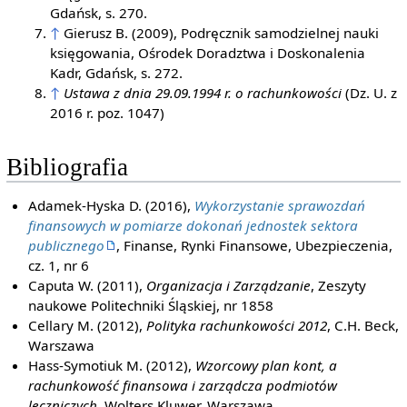
Gdańsk, s. 270.
↑
Gierusz B. (2009), Podręcznik samodzielnej nauki
księgowania, Ośrodek Doradztwa i Doskonalenia
Kadr, Gdańsk, s. 272.
↑
Ustawa z dnia 29.09.1994 r. o rachunkowości
(Dz. U. z
2016 r. poz. 1047)
Bibliografia
Adamek-Hyska D. (2016),
Wykorzystanie sprawozdań
finansowych w pomiarze dokonań jednostek sektora
publicznego
, Finanse, Rynki Finansowe, Ubezpieczenia,
cz. 1, nr 6
Caputa W. (2011),
Organizacja i Zarządzanie
, Zeszyty
naukowe Politechniki Śląskiej, nr 1858
Cellary M. (2012),
Polityka rachunkowości 2012
, C.H. Beck,
Warszawa
Hass-Symotiuk M. (2012),
Wzorcowy plan kont, a
rachunkowość finansowa i zarządcza podmiotów
leczniczych
, Wolters Kluwer, Warszawa