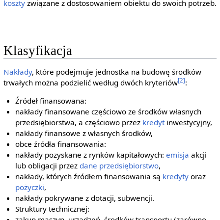
koszty
związane z dostosowaniem obiektu do swoich potrzeb.
Klasyfikacja
Nakłady
, które podejmuje jednostka na budowę środków
[2]
trwałych można podzielić według dwóch kryteriów
:
Źródeł finansowana:
nakłady finansowane częściowo ze środków własnych
przedsiębiorstwa, a częściowo przez
kredyt
inwestycyjny,
nakłady finansowe z własnych środków,
obce źródła finansowania:
nakłady pozyskane z rynków kapitałowych:
emisja
akcji
lub obligacji przez
dane
przedsiębiorstwo
,
nakłady, których źródłem finansowania są
kredyty
oraz
pożyczki
,
nakłady pokrywane z dotacji, subwencji.
Struktury technicznej:
zakup maszyn, urządzeń, środków transportu (zarówno