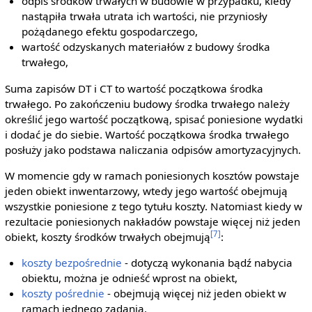
odpis środków trwałych w budowie w przypadku, kiedy
nastąpiła trwała utrata ich wartości, nie przyniosły
pożądanego efektu gospodarczego,
wartość odzyskanych materiałów z budowy środka
trwałego,
Suma zapisów DT i CT to wartość początkowa środka
trwałego. Po zakończeniu budowy środka trwałego należy
określić jego wartość początkową, spisać poniesione wydatki
i dodać je do siebie. Wartość początkowa środka trwałego
posłuży jako podstawa naliczania odpisów amortyzacyjnych.
W momencie gdy w ramach poniesionych kosztów powstaje
jeden obiekt inwentarzowy, wtedy jego wartość obejmują
wszystkie poniesione z tego tytułu koszty. Natomiast kiedy w
rezultacie poniesionych nakładów powstaje więcej niż jeden
[7]
obiekt, koszty środków trwałych obejmują
:
koszty bezpośrednie
- dotyczą wykonania bądź nabycia
obiektu, można je odnieść wprost na obiekt,
koszty pośrednie
- obejmują więcej niż jeden obiekt w
ramach jednego zadania.