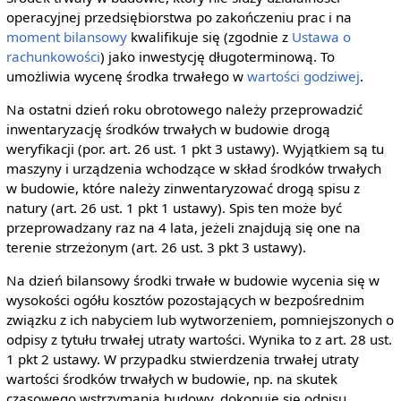
operacyjnej przedsiębiorstwa po zakończeniu prac i na
moment bilansowy
kwalifikuje się (zgodnie z
Ustawa o
rachunkowości
) jako inwestycję długoterminową. To
umożliwia wycenę środka trwałego w
wartości godziwej
.
Na ostatni dzień roku obrotowego należy przeprowadzić
inwentaryzację środków trwałych w budowie drogą
weryfikacji (por. art. 26 ust. 1 pkt 3 ustawy). Wyjątkiem są tu
maszyny i urządzenia wchodzące w skład środków trwałych
w budowie, które należy zinwentaryzować drogą spisu z
natury (art. 26 ust. 1 pkt 1 ustawy). Spis ten może być
przeprowadzany raz na 4 lata, jeżeli znajdują się one na
terenie strzeżonym (art. 26 ust. 3 pkt 3 ustawy).
Na dzień bilansowy środki trwałe w budowie wycenia się w
wysokości ogółu kosztów pozostających w bezpośrednim
związku z ich nabyciem lub wytworzeniem, pomniejszonych o
odpisy z tytułu trwałej utraty wartości. Wynika to z art. 28 ust.
1 pkt 2 ustawy. W przypadku stwierdzenia trwałej utraty
wartości środków trwałych w budowie, np. na skutek
czasowego wstrzymania budowy, dokonuje się odpisu