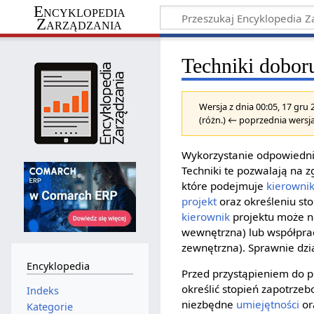
Encyklopedia
Zarządzania
Techniki dobor
Wersja z dnia 00:05, 17 gru
(różn.) ← poprzednia wersja
Wykorzystanie odpowiedn
Techniki te pozwalają na 
które podejmuje
kierownik
projekt
oraz określeniu sto
kierownik
projektu może n
wewnętrzna) lub współpracu
zewnętrzna). Sprawnie dzi
Encyklopedia
Przed przystąpieniem do 
określić stopień zapotrze
Indeks
niezbędne
umiejętności
or
Kategorie