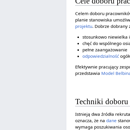
Cele doboru pra
Celem doboru pracowników 
planie stanowiska umożliw
projektu
. Dobrze dobrany 
stosunkowo niewielka i
chęć do wspólnego osi
pełne zaangażowanie
odpowiedzialność
ogółu
Efektywnie pracujący zesp
przedstawia
Model Belbin
Techniki doboru
Istnieją dwa źródła rekrut
oznacza, że na
dane
stanow
wymaga poszukiwania osob