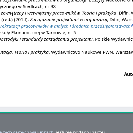
ycznego w Siedlcach, nr 98
zewnętrzny i wewnętrzny pracowników, Teoria i praktyka
, Difin
 (red.) (2014),
Zarządzanie projektami w organizacji
, Difin, War
 rekrutacji pracowników w małych i średnich przedsiębiorstwach
zkoły Ekonomicznej w Tarnowie, nr 5
Metodyki i standardy zarządzania projektami
, Polskie Wydawni
tacja. Teoria i praktyka
, Wydawnictwo Naukowe PWN, Warsza
Aut
na tych samych warunkach
, jeśli nie podano inaczej.