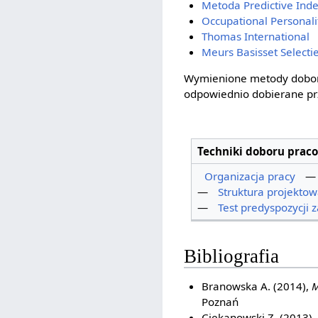
Metoda Predictive Ind
Occupational Personali
Thomas International
Meurs Basisset Selecti
Wymienione metody doboru
odpowiednio dobierane pr
Techniki doboru prac
Organizacja pracy
—
Struktura projekto
—
Test predyspozycji
Bibliografia
Branowska A. (2014),
M
Poznań
Ciekanowski Z. (2013),