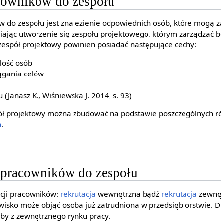
cowników do zespołu
do zespołu jest znalezienie odpowiednich osób, które mogą z
iając utworzenie się zespołu projektowego, którym zarządzać 
zespół projektowy powinien posiadać następujące cechy:
lość osób
ągania celów
 (Janasz K., Wiśniewska J. 2014, s. 93)
ół projektowy można zbudować na podstawie poszczególnych ró
a
.
 pracowników do zespołu
acji pracowników:
rekrutacja
wewnętrzna bądź
rekrutacja
zewnęt
isko może objąć osoba już zatrudniona w przedsiębiorstwie. 
y z zewnętrznego rynku pracy.