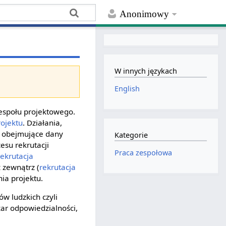
Anonimowy
W innych językach
English
espołu projektowego.
rojektu
. Działania,
 obejmujące dany
Kategorie
esu rekrutacji
Praca zespołowa
rekrutacja
 zewnątrz (
rekrutacja
ia projektu.
w ludzkich czyli
zar odpowiedzialności,