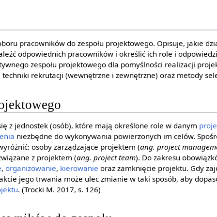
oboru pracowników do zespołu projektowego. Opisuje, jakie dz
aleźć odpowiednich pracowników i określić ich role i odpowiedz
tywnego zespołu projektowego dla pomyślności realizacji projek
 techniki rekrutacji (wewnętrzne i zewnętrzne) oraz metody sel
rojektowego
się z jednostek (osób), które mają określone role w danym
proje
enia
niezbędne do wykonywania powierzonych im celów. Spośr
yróżnić: osoby zarządzające projektem (
ang. project managem
związane z projektem (
ang. project team
). Do zakresu obowiązk
e
,
organizowanie
,
kierowanie
oraz zamknięcie projektu. Gdy za
akcie jego trwania może ulec zmianie w taki sposób, aby dopaso
ojektu
. (Trocki M. 2017, s. 126)