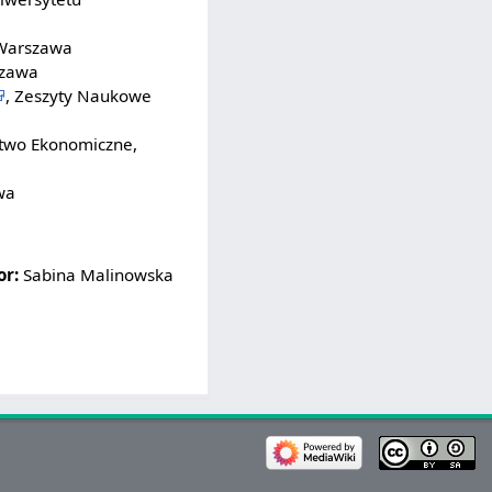
, Warszawa
szawa
, Zeszyty Naukowe
ctwo Ekonomiczne,
wa
or:
Sabina Malinowska