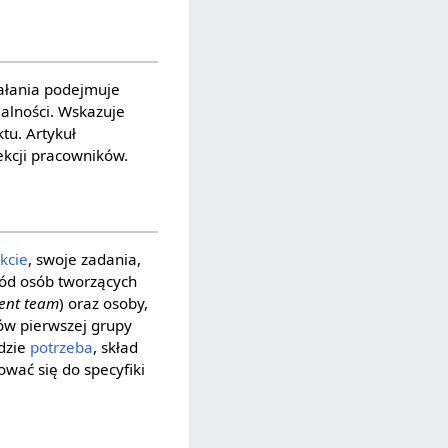
iałania podejmuje
ialności. Wskazuje
tu. Artykuł
ekcji pracowników.
kcie
, swoje zadania,
ód osób tworzących
ent team
) oraz osoby,
ów pierwszej grupy
jdzie
potrzeba
, skład
wać się do specyfiki