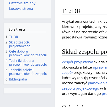
Ostatnie zmiany
Losowa strona
TL;DR
Artykuł omawia techniki d
kierownik projektu, aby zn
Spis treści
również na znaczenie efek
1
TL;DR
przedstawia również różne
2
Skład zespołu
projektowego
Skład zespołu p
3
Cele doboru
pracowników do zespołu
4
Techniki doboru
Zespół projektowy
składa 
pracowników do zespołu
obowiązki a także
uprawni
5
Techniki selekcji
zespół
projektowy można w
pracowników do zespołu
które wykonują czynności 
6
Bibliografia
można zaliczyć
planowani
zespołu projektowego
w tr
oraz wymagań danego
pr