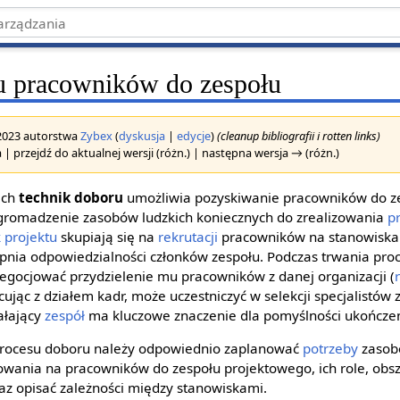
u pracowników do zespołu
 2023 autorstwa
Zybex
(
dyskusja
|
edycje
)
(cleanup bibliografii i rotten links)
 | przejdź do aktualnej wersji (różn.) | następna wersja → (różn.)
ich
technik doboru
umożliwia pozyskiwanie pracowników do z
zgromadzenie zasobów ludzkich koniecznych do zrealizowania
p
 projektu
skupiają się na
rekrutacji
pracowników na stanowiska
pnia odpowiedzialności członków zespołu. Podczas trwania proc
egocjować przydzielenie mu pracowników z danej organizacji (
jąc z działem kadr, może uczestniczyć w selekcji specjalistów z
ałający
zespół
ma kluczowe znaczenie dla pomyślności ukończen
procesu doboru należy odpowiednio zaplanować
potrzeby
zasobó
bowania na pracowników do zespołu projektowego, ich role, obs
az opisać zależności między stanowiskami.