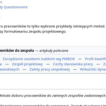
ex
ty Questionnaire
e
 pracowników to tylko wybrane przykłady istniejących metod
zy formułowaniu zespołu projektowego.
owników do zespołu
—
artykuły polecane
—
Zarządzanie zasobami ludzkimi wg PMBOK
—
Profil kwali
wa
—
Zespół projektowy
—
Cechy stanowiska pracy
—
Z
 zawodowych
—
Zalety pracy zespołowej
—
Wskaźniki dyna
etoda doboru pracowników do zwinnych zespołów zadaniowych
Pozyskiwanie pracowników do organizacji
, Zeszyty Naukowe Un