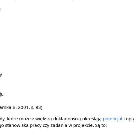
:
y
ju
mka B. 2001, s. 93)
ody, które może z większą dokładnością określają
potencjał
i op
o stanowiska pracy czy zadania w projekcie. Są to: