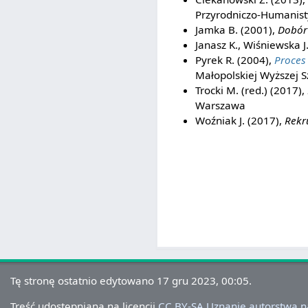
Przyrodniczo-Humanist
Jamka B. (2001),
Dobór 
Janasz K., Wiśniewska J.
Pyrek R. (2004),
Proces
Małopolskiej Wyższej S
Trocki M. (red.) (2017),
Warszawa
Woźniak J. (2017),
Rekru
Tę stronę ostatnio edytowano 17 gru 2023, 00:05.
Treść udostępniana na licencji
CC BY-SA Uznanie autorstwa 