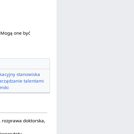
. Mogą one być
fikacyjny stanowiska
arządzanie talentami
miki
, rozprawa doktorska,
iwersytetu