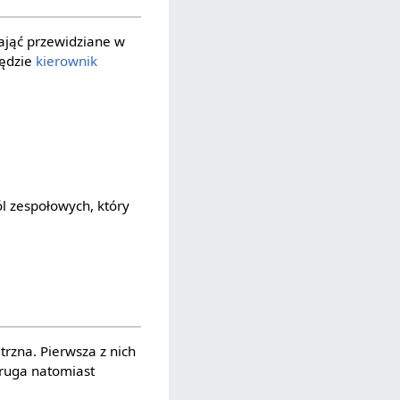
ająć przewidziane w
będzie
kierownik
l zespołowych, który
rzna. Pierwsza z nich
Druga natomiast