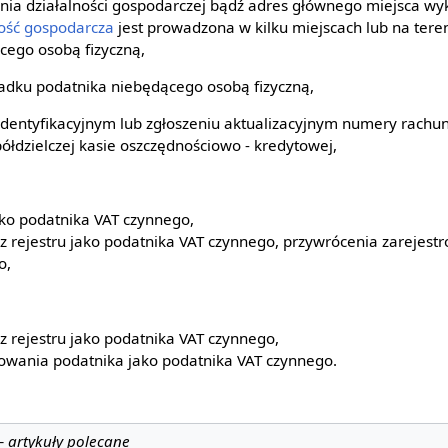
enia działalności gospodarczej bądź adres głównego miejsca w
ność gospodarcza
jest prowadzona w kilku miejscach lub na teren
cego osobą fizyczną,
ypadku podatnika niebędącego osobą fizyczną,
 identyfikacyjnym lub zgłoszeniu aktualizacyjnym numery rach
łdzielczej kasie oszczędnościowo - kredytowej,
jako podatnika VAT czynnego,
z rejestru jako podatnika VAT czynnego, przywrócenia zarejest
o,
z rejestru jako podatnika VAT czynnego,
rowania podatnika jako podatnika VAT czynnego.
—
artykuły polecane