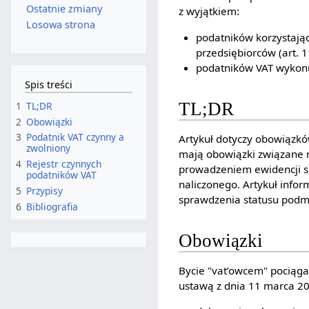
Ostatnie zmiany
z wyjątkiem:
Losowa strona
podatników korzystają
przedsiębiorców (art. 1
podatników VAT wykonuj
Spis treści
TL;DR
1
TL;DR
2
Obowiązki
3
Podatnik VAT czynny a
Artykuł dotyczy obowiązkó
zwolniony
mają obowiązki związane m
4
Rejestr czynnych
prowadzeniem ewidencji sp
podatników VAT
naliczonego. Artykuł infor
5
Przypisy
sprawdzenia statusu podm
6
Bibliografia
Obowiązki
Bycie "vat’owcem" pociąga
ustawą z dnia 11 marca 200