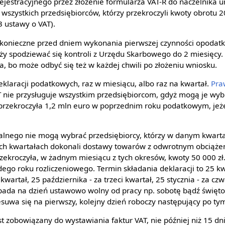
ejestracyjnego przez złożenie formularza VAT-R do naczelnika 
 wszystkich przedsiębiorców, którzy przekroczyli kwoty obrotu 2
3 ustawy o VAT).
 konieczne przed dniem wykonania pierwszej czynności opodatk
ży spodziewać się kontroli z Urzędu Skarbowego do 2 miesięcy
, bo może odbyć się też w każdej chwili po złożeniu wniosku.
klaracji podatkowych, raz w miesiącu, albo raz na kwartał.
Pra
T nie przysługuje wszystkim przedsiębiorcom, gdyż mogą je wybra
przekroczyła 1,2 mln euro w poprzednim roku podatkowym, jeż
talnego nie mogą wybrać przedsiębiorcy, którzy w danym kwarta
ech kwartałach dokonali dostawy towarów z odwrotnym obciążen
rzekroczyła, w żadnym miesiącu z tych okresów, kwoty 50 000 zł
dego roku rozliczeniowego. Termin składania deklaracji to 25 kw
i kwartał, 25 października - za trzeci kwartał, 25 stycznia - za cz
ypada na dzień ustawowo wolny od pracy np. sobotę bądź święto
esuwa się na pierwszy, kolejny dzień roboczy następujący po t
st zobowiązany do wystawiania faktur VAT, nie później niż 15 dn