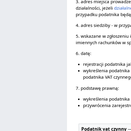
3. adres miejsca prowadz
działalności, jeżeli
działal
przypadku podatnika będą
4. adres siedziby - w prz
5. wskazane w zgłoszeniu
imiennych rachunków w spó
6. datę:
rejestracji podatnika 
wykreślenia podatnika 
podatnika VAT czynneg
7. podstawę prawną:
wykreślenia podatnika 
przywrócenia zarejest
Podatnik vat czynny