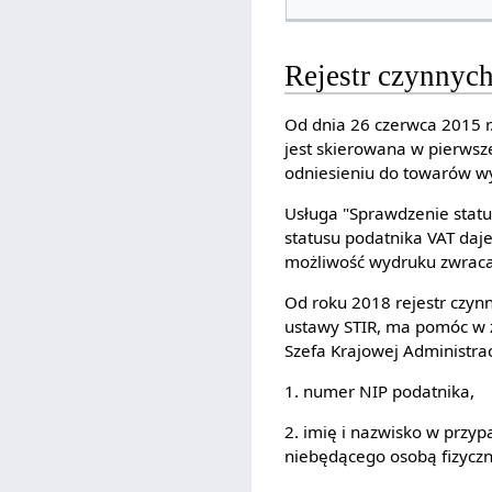
Rejestr czynnyc
Od dnia 26 czerwca 2015 r
jest skierowana w pierwsz
odniesieniu do towarów wy
Usługa "Sprawdzenie stat
statusu podatnika VAT daj
możliwość wydruku zwraca
Od roku 2018 rejestr czyn
ustawy STIR, ma pomóc w 
Szefa Krajowej Administrac
1. numer NIP podatnika,
2. imię i nazwisko w przy
niebędącego osobą fizyczn