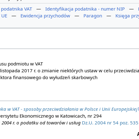
a podatnika VAT
—
Identyfikacja podatnika - numer NIP
—
 UE
—
Ewidencja przychodów
—
Paragon
—
Księga prz
usu podmiotu w VAT
listopada 2017 r. o zmianie niektórych ustaw w celu przeciwdzi
ektora finansowego do wyłudzeń skarbowych
uka w VAT - sposoby przeciwdziałania w Polsce i Unii Europejskiej
rsytetu Ekonomicznego w Katowicach, nr 294
 2004 r. o podatku od towarów i usług
Dz.U. 2004 nr 54 poz. 535