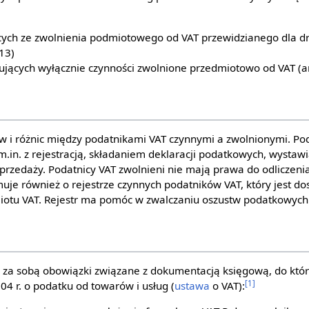
cych ze zwolnienia podmiotowego od VAT przewidzianego dla d
13)
ących wyłącznie czynności zwolnione przedmiotowo od VAT (art
w i różnic między podatnikami VAT czynnymi a zwolnionymi. Pod
.in. z rejestracją, składaniem deklaracji podatkowych, wystawi
rzedaży. Podatnicy VAT zwolnieni nie mają prawa do odliczeni
muje również o rejestrze czynnych podatników VAT, który jest do
iotu VAT. Rejestr ma pomóc w zwalczaniu oszustw podatkowych
 za sobą obowiązki związane z dokumentacją księgową, do który
[1]
4 r. o podatku od towarów i usług (
ustawa
o VAT):