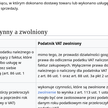
iącu, w którym dokonano dostawy towaru lub wykonano usługę
 sprzedaży.
ynny a zwolniony
Podatnik VAT zwolniony
odatku należnego o
mimo tego, że prowadzi działalności gos
jący z faktur, które
prawa do odliczenia podatku VAT naliczo
lbo usługę w
faktur zakupowych. Wyłączenie prawa do
zez siebie
należnego o naliczony dla podatnika VA
(art. 86 ust. 1
z art. 86 ust. 1 oraz art. 88 ust. 3a pkt 2
wykonuje czynności, które są zwolnione z
tórzy przekroczyli
zwolnienie
to wynika z art. 113 ust. 1 us
za poprzedni rok
mogło być one zastosowane przez podat
wy o VAT)
danym roku podatkowym nie przekroczył