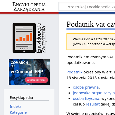
Encyklopedia
Zarządzania
Podatnik vat c
Wersja z dnia 11:28, 20 gru
(różn.) ← poprzednia wersja
Podatnikiem czynnym VAT j
opodatkowane.
Podatnik
określony w art. 
13 stycznia 2018 r. ostatni
osoba prawna
,
jednostka organizacyj
Encyklopedia
osoba fizyczna
, wykonu
cel lub
rezultat
takiej dz
Indeks
Kategorie
W świetle przepisów ustaw