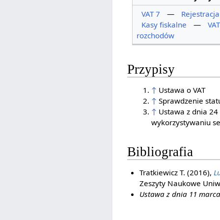
VAT 7
—
Rejestracj
Kasy fiskalne
—
VAT
rozchodów
Przypisy
↑
Ustawa o VAT
↑
Sprawdzenie stat
↑
Ustawa z dnia 24 
wykorzystywaniu s
Bibliografia
Tratkiewicz T. (2016),
L
Zeszyty Naukowe Uniwe
Ustawa z dnia 11 marca