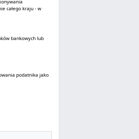
ykonywania
ie całego kraju - w
unków bankowych lub
rowania podatnika jako