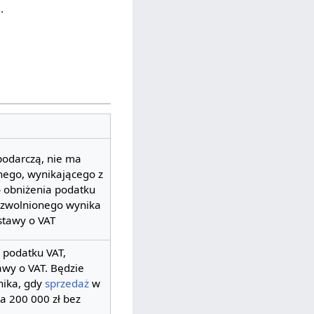
.
podarczą, nie ma
nego, wynikającego z
 obniżenia podatku
T zwolnionego wynika
 ustawy o VAT
 podatku VAT,
tawy o VAT. Będzie
nika, gdy
sprzedaż
w
a 200 000 zł bez