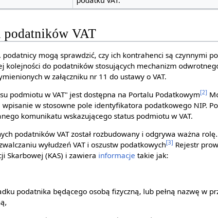
podatku VAT.
h podatników VAT
. podatnicy mogą sprawdzić, czy ich kontrahenci są czynnymi p
ej kolejności do podatników stosujących mechanizm odwrotneg
mienionych w załączniku nr 11 do ustawy o VAT.
[2]
usu podmiotu w VAT" jest dostępna na Portalu Podatkowym
Mo
e wpisanie w stosowne pole identyfikatora podatkowego NIP. Po
nego komunikatu wskazującego status podmiotu w VAT.
nych podatników VAT został rozbudowany i odgrywa ważna rolę. 
[3]
zwalczaniu wyłudzeń VAT i oszustw podatkowych
Rejestr prow
ji Skarbowej (KAS) i zawiera
informacje
takie jak:
padku podatnika będącego osobą fizyczną, lub pełną nazwę w p
ą,