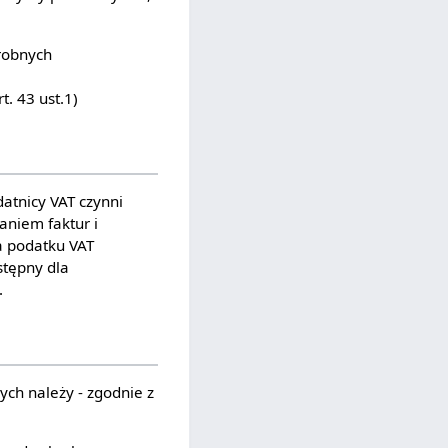
robnych
. 43 ust.1)
atnicy VAT czynni
aniem faktur i
a podatku VAT
stępny dla
.
ch należy - zgodnie z