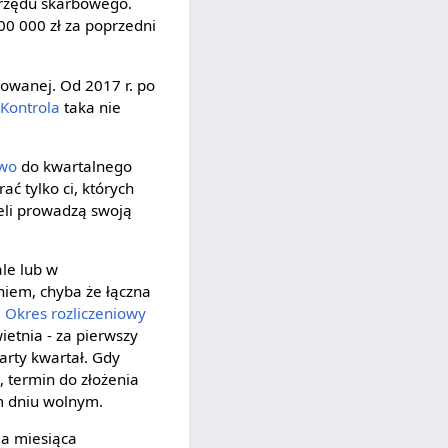
urzędu skarbowego.
00 000 zł za poprzedni
owanej. Od 2017 r. po
.
Kontrola
taka nie
wo
do kwartalnego
ć tylko ci, których
eli prowadzą swoją
le lub w
iem, chyba że łączna
.
Okres rozliczeniowy
ietnia - za pierwszy
warty kwartał. Gdy
, termin do złożenia
ym dniu wolnym.
ia miesiąca