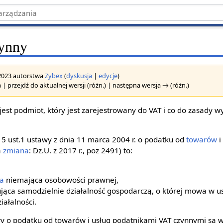
zynny
 2023 autorstwa
Zybex
(
dyskusja
|
edycje
)
 | przejdź do aktualnej wersji (różn.) | następna wersja → (różn.)
est podmiot, który jest zarejestrowany do VAT i co do zasady w
15 ust.1 ustawy z dnia 11 marca 2004 r. o podatku od
towarów
i
a
zmiana
: Dz.U. z 2017 r., poz 2491) to:
na
niemająca osobowości prawnej,
jąca samodzielnie działalność gospodarczą, o której mowa w us
iałalności.
y o podatku od towarów i usług podatnikami VAT czynnymi są w