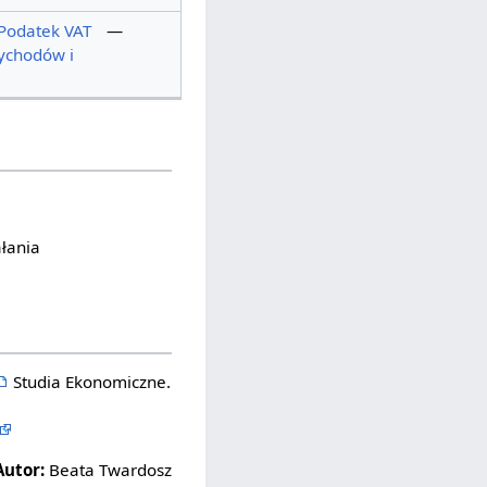
Podatek VAT
—
ychodów i
ałania
Studia Ekonomiczne.
Autor:
Beata Twardosz