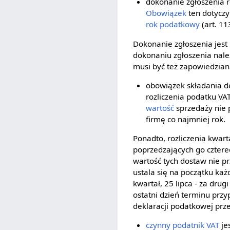
dokonanie zgłoszenia r
Obowiązek
ten dotyczy
rok podatkowy
(art. 11
Dokonanie zgłoszenia jest
dokonaniu zgłoszenia nale
musi być też zapowiedziana
obowiązek składania de
rozliczenia podatku VA
wartość
sprzedaży nie 
firmę co najmniej rok.
Ponadto, rozliczenia kwar
poprzedzających go czter
wartość tych dostaw nie p
ustala się na początku każ
kwartał, 25 lipca - za drug
ostatni dzień terminu prz
deklaracji podatkowej prz
czynny podatnik VAT
je