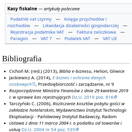
Kasy fiskalne
—
artykuły polecane
Podatnik vat czynny
—
Księga przychodów i
rozchodów
—
Likwidacja działalności gospodarczej
—
Rejestracja podatnika VAT
—
Faktura zaliczkowa
—
Paragon
—
VAT 7
—
Podatek VAT
—
VAT UE
Bibliografia
Cichoń M. (red.) (2013),
Biblia e-biznesu
, Helion, Gliwice
Jackiewicz A. (2014),
E-biznes i ochrona danych
osobowych
, Przedsiębiorczość i zarządzanie, nr 9
Rozporządzenie Ministra Finansów z dnia 29 kwietnia 2019
r. w sprawie kas rejestrujących
Dz.U. 2019 poz. 816
Tarczyński C. (2006),
Rozliczanie kosztów pobytu gości w
zakładzie hotelarskim
, Wydawnictwo Instytut Technologii
Eksploatacji - Państwowy Instytut Badawczy, Radom
Ustawa z dnia 11 marca 2004 r. o podatku od towarów i
usług
Dz.U. 2004 nr 54 poz. 535