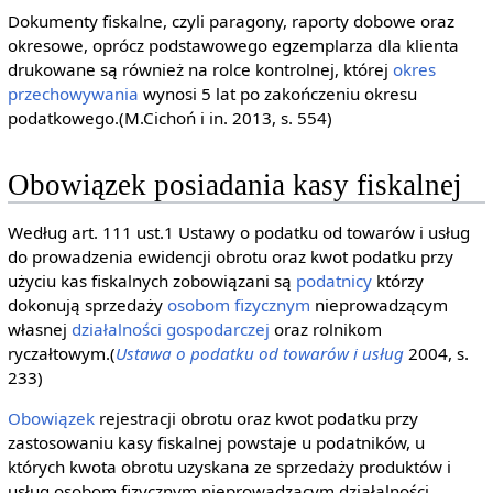
Dokumenty fiskalne, czyli paragony, raporty dobowe oraz
okresowe, oprócz podstawowego egzemplarza dla klienta
drukowane są również na rolce kontrolnej, której
okres
przechowywania
wynosi 5 lat po zakończeniu okresu
podatkowego.(M.Cichoń i in. 2013, s. 554)
Obowiązek posiadania kasy fiskalnej
Według art. 111 ust.1 Ustawy o podatku od towarów i usług
do prowadzenia ewidencji obrotu oraz kwot podatku przy
użyciu kas fiskalnych zobowiązani są
podatnicy
którzy
dokonują sprzedaży
osobom fizycznym
nieprowadzącym
własnej
działalności gospodarczej
oraz rolnikom
ryczałtowym.(
Ustawa o podatku od towarów i usług
2004, s.
233)
Obowiązek
rejestracji obrotu oraz kwot podatku przy
zastosowaniu kasy fiskalnej powstaje u podatników, u
których kwota obrotu uzyskana ze sprzedaży produktów i
usług osobom fizycznym nieprowadzącym działalności