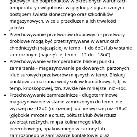
gotowych lub półproduktów w określonych warunkach
temperatury i wilgotności względnej, z ograniczonym
dostępem światła słonecznego oraz szkodników
magazynowych, w celu przedłużenia ich trwałości i
jakości.
Przechowywanie przetworów drobiowych - przetwory
drobiowe mogą być przetrzymywane w warunkach
chłodniczych (najczęściej w temp - 1 do 6oC) lub w stanie
zamrożonym (najczęściej temp. - 12 do - 18oC).
Przechowywanie w temperaturze bliskiej punktu
zamarzania - magazynowanie peklowanych, parzonych
i/lub surowych przetworów mięsnych w temp. Bliskiej
punktowi zamarzania wody soków komórkowych, tj. w
temp. krioskopowej, tzn. zwykle nie mniejszej niż -4oC.
Przechowywanie zamrażalnicze - długoterminowe
magazynowanie w stanie zamrożonym do temp. nie
wyższej niż -12oC (mrożenie) lub nie wyższej niż -18oC
(głębokie mrożenie): tusz, półtusz i/lub ćwierćtusz
zwierząt rzeźnych, mięsa kulinarnego i/lub
przerobowego, opakowanego w kartony lub
zamrożonego w zamrażarce kontaktowej oraz