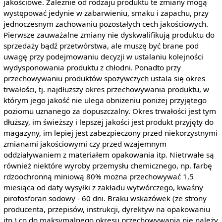
jakościowe. Zależnie od rodzaju produktu te zmiany mogą
występować jedynie w zabarwieniu, smaku i zapachu, przy
jednoczesnym zachowaniu pozostałych cech jakościowych.
Pierwsze zauważalne zmiany nie dyskwalifikują produktu do
sprzedaży bądź przetwórstwa, ale muszę być brane pod
uwagę przy podejmowaniu decyzji w ustalaniu kolejności
wydysponowania produktu z chłodni. Ponadto przy
przechowywaniu produktów spożywczych ustala się okres
trwałości, tj. najdłuższy okres przechowywania produktu, w
którym jego jakość nie ulega obniżeniu poniżej przyjętego
poziomu uznanego za dopuszczalny. Okres trwałości jest tym
dłuższy, im świeższy i lepszej jakości jest produkt przyjęty do
magazyny, im lepiej jest zabezpieczony przed niekorzystnymi
zmianami jakościowymi czy przed wzajemnym
oddziaływaniem z materiałem opakowania itp. Nietrwałe są
również niektóre wyroby przemysłu chemicznego, np. farbę
rdzoochronną miniową 80% można przechowywać 1,5
miesiąca od daty wysyłki z zakładu wytwórczego, kwaśny
pirofosforan sodowy - 60 dni. Braku wskazówek (ze strony
producenta, przepisów, instrukcji, dyrektyw na opakowaniu
itp.) co do maksymalnego okresu przechowywania nie należy