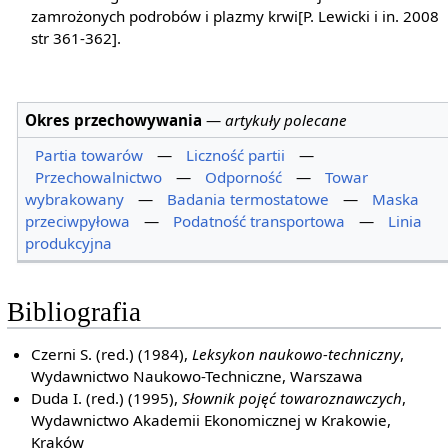
zamrożonych podrobów i plazmy krwi[P. Lewicki i in. 2008
str 361-362].
Okres przechowywania
—
artykuły polecane
Partia towarów
—
Liczność partii
—
Przechowalnictwo
—
Odporność
—
Towar
wybrakowany
—
Badania termostatowe
—
Maska
przeciwpyłowa
—
Podatność transportowa
—
Linia
produkcyjna
Bibliografia
Czerni S. (red.) (1984),
Leksykon naukowo-techniczny
,
Wydawnictwo Naukowo-Techniczne, Warszawa
Duda I. (red.) (1995),
Słownik pojęć towaroznawczych
,
Wydawnictwo Akademii Ekonomicznej w Krakowie,
Kraków