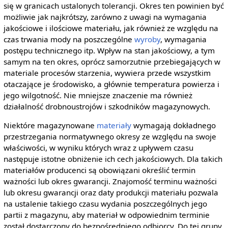
się w granicach ustalonych tolerancji. Okres ten powinien być
możliwie jak najkrótszy, zarówno z uwagi na wymagania
jakościowe i ilościowe materiału, jak również ze względu na
czas trwania mody na poszczególne
wyroby
, wymagania
postępu technicznego itp. Wpływ na stan jakościowy, a tym
samym na ten okres, oprócz samorzutnie przebiegających w
materiale procesów starzenia, wywiera przede wszystkim
otaczające je środowisko, a głównie temperatura powierza i
jego wilgotność. Nie mniejsze znaczenie ma również
działalność drobnoustrojów i szkodników magazynowych.
Niektóre magazynowane
materiały
wymagają dokładnego
przestrzegania normatywnego okresy ze względu na swoje
właściwości, w wyniku których wraz z upływem czasu
następuje istotne obniżenie ich cech jakościowych. Dla takich
materiałów producenci są obowiązani określić termin
ważności lub okres gwarancji. Znajomość terminu ważności
lub okresu gwarancji oraz daty produkcji materiału pozwala
na ustalenie takiego czasu wydania poszczególnych jego
partii z magazynu, aby materiał w odpowiednim terminie
został dostarczony do bezpośredniego odbiorcy. Do tej grupy