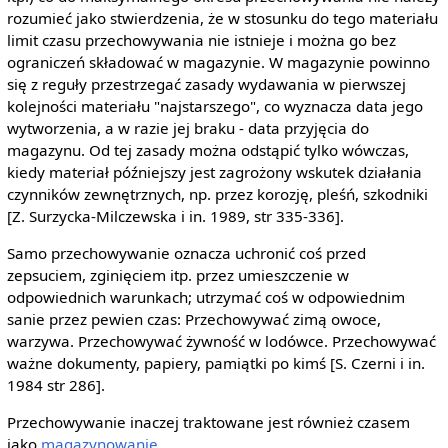
rozumieć jako stwierdzenia, że w stosunku do tego materiału
limit czasu przechowywania nie istnieje i można go bez
ograniczeń składować w magazynie. W magazynie powinno
się z reguły przestrzegać zasady wydawania w pierwszej
kolejności materiału "najstarszego", co wyznacza data jego
wytworzenia, a w razie jej braku - data przyjęcia do
magazynu. Od tej zasady można odstąpić tylko wówczas,
kiedy materiał późniejszy jest zagrożony wskutek działania
czynników zewnętrznych, np. przez korozję, pleśń, szkodniki
[Z. Surzycka-Milczewska i in. 1989, str 335-336].
Samo przechowywanie oznacza uchronić coś przed
zepsuciem, zginięciem itp. przez umieszczenie w
odpowiednich warunkach; utrzymać coś w odpowiednim
sanie przez pewien czas: Przechowywać zimą owoce,
warzywa. Przechowywać żywność w lodówce. Przechowywać
ważne dokumenty, papiery, pamiątki po kimś [S. Czerni i in.
1984 str 286].
Przechowywanie inaczej traktowane jest również czasem
jako
magazynowanie
.