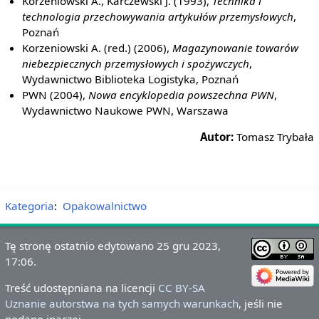
Korzeniowski A., Karczewski J. (1993),
Technika i
technologia przechowywania artykułów przemysłowych
,
Poznań
Korzeniowski A. (red.) (2006),
Magazynowanie towarów
niebezpiecznych przemysłowych i spożywczych
,
Wydawnictwo Biblioteka Logistyka, Poznań
PWN (2004),
Nowa encyklopedia powszechna PWN
,
Wydawnictwo Naukowe PWN, Warszawa
Autor:
Tomasz Trybała
Kategoria
:
Opakowalnictwo
Tę stronę ostatnio edytowano 25 gru 2023,
17:06.
Treść udostępniana na licencji
CC BY-SA
Uznanie autorstwa na tych samych warunkach
, jeśli nie
podano inaczej.