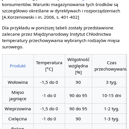
konsumentów. Warunki magazynowania tych środków są
szczegółowo określane w dyrektywach i rozporządzeniach
[A.Korzeniowski i in. 2006, s. 401-402]
Dla przykładu w poniższej tabeli zostały przedstawione
zalecane przez Międzynarodowy Instytut Chłodnictwa
temperatury przechowywania wybranych rodzajów mięsa
surowego.
Wilgotność
Temperatura
Czas
Produkt
względna
[°C]
przechowywania
[%]
Wołowina
-1,5 do 0
90
3 tyg.
Mięso
-1 do 0
90 do 95
10-15 dni
jagnięce
Wieprzowina
-1,5 do 0
90 do 95
1-2 tyg.
Cielęcina
-1 do 0
90
1-3 tyg.
Bekon