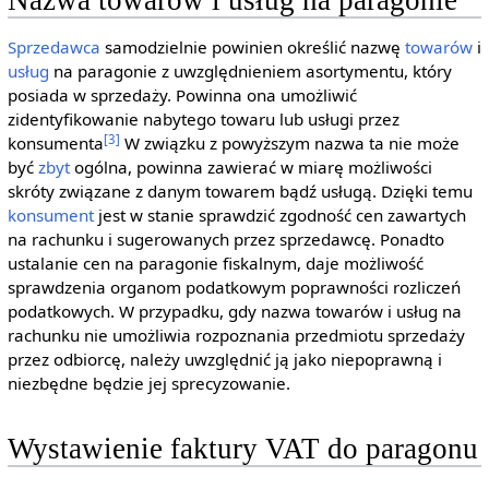
Nazwa towarów i usług na paragonie
Sprzedawca
samodzielnie powinien określić nazwę
towarów
i
usług
na paragonie z uwzględnieniem asortymentu, który
posiada w sprzedaży. Powinna ona umożliwić
zidentyfikowanie nabytego towaru lub usługi przez
[3]
konsumenta
W związku z powyższym nazwa ta nie może
być
zbyt
ogólna, powinna zawierać w miarę możliwości
skróty związane z danym towarem bądź usługą. Dzięki temu
konsument
jest w stanie sprawdzić zgodność cen zawartych
na rachunku i sugerowanych przez sprzedawcę. Ponadto
ustalanie cen na paragonie fiskalnym, daje możliwość
sprawdzenia organom podatkowym poprawności rozliczeń
podatkowych. W przypadku, gdy nazwa towarów i usług na
rachunku nie umożliwia rozpoznania przedmiotu sprzedaży
przez odbiorcę, należy uwzględnić ją jako niepoprawną i
niezbędne będzie jej sprecyzowanie.
Wystawienie faktury VAT do paragonu