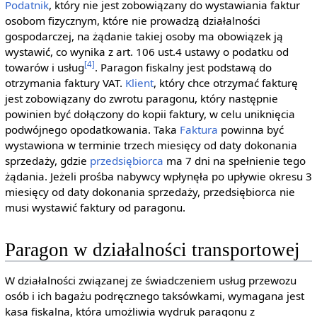
Podatnik
, który nie jest zobowiązany do wystawiania faktur
osobom fizycznym, które nie prowadzą działalności
gospodarczej, na żądanie takiej osoby ma obowiązek ją
wystawić, co wynika z art. 106 ust.4 ustawy o podatku od
[4]
towarów i usług
. Paragon fiskalny jest podstawą do
otrzymania faktury VAT.
Klient
, który chce otrzymać fakturę
jest zobowiązany do zwrotu paragonu, który następnie
powinien być dołączony do kopii faktury, w celu uniknięcia
podwójnego opodatkowania. Taka
Faktura
powinna być
wystawiona w terminie trzech miesięcy od daty dokonania
sprzedaży, gdzie
przedsiębiorca
ma 7 dni na spełnienie tego
żądania. Jeżeli prośba nabywcy wpłynęła po upływie okresu 3
miesięcy od daty dokonania sprzedaży, przedsiębiorca nie
musi wystawić faktury od paragonu.
Paragon w działalności transportowej
W działalności związanej ze świadczeniem usług przewozu
osób i ich bagażu podręcznego taksówkami, wymagana jest
kasa fiskalna, która umożliwia wydruk paragonu z