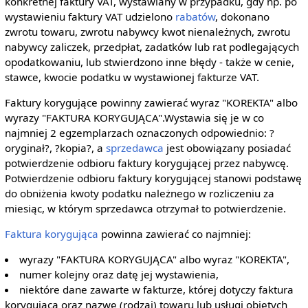
konkretnej faktury VAT, wystawiany w przypadku, gdy np. po
wystawieniu faktury VAT udzielono
rabatów
, dokonano
zwrotu towaru, zwrotu nabywcy kwot nienależnych, zwrotu
nabywcy zaliczek, przedpłat, zadatków lub rat podlegających
opodatkowaniu, lub stwierdzono inne błędy - także w cenie,
stawce, kwocie podatku w wystawionej fakturze VAT.
Faktury korygujące powinny zawierać wyraz "KOREKTA" albo
wyrazy "FAKTURA KORYGUJĄCA".Wystawia się je w co
najmniej 2 egzemplarzach oznaczonych odpowiednio: ?
oryginał?, ?kopia?, a
sprzedawca
jest obowiązany posiadać
potwierdzenie odbioru faktury korygującej przez nabywcę.
Potwierdzenie odbioru faktury korygującej stanowi podstawę
do obniżenia kwoty podatku należnego w rozliczeniu za
miesiąc, w którym sprzedawca otrzymał to potwierdzenie.
Faktura korygująca
powinna zawierać co najmniej:
wyrazy "FAKTURA KORYGUJĄCA" albo wyraz "KOREKTA",
numer kolejny oraz datę jej wystawienia,
niektóre dane zawarte w fakturze, której dotyczy faktura
korygująca oraz nazwę (rodzaj) towaru lub usługi objętych