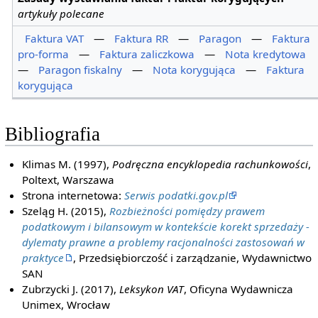
artykuły polecane
Faktura VAT
—
Faktura RR
—
Paragon
—
Faktura
pro-forma
—
Faktura zaliczkowa
—
Nota kredytowa
—
Paragon fiskalny
—
Nota korygująca
—
Faktura
korygująca
Bibliografia
Klimas M. (1997),
Podręczna encyklopedia rachunkowości
,
Poltext, Warszawa
Strona internetowa:
Serwis podatki.gov.pl
Szeląg H. (2015),
Rozbieżności pomiędzy prawem
podatkowym i bilansowym w kontekście korekt sprzedaży -
dylematy prawne a problemy racjonalności zastosowań w
praktyce
, Przedsiębiorczość i zarządzanie, Wydawnictwo
SAN
Zubrzycki J. (2017),
Leksykon VAT
, Oficyna Wydawnicza
Unimex, Wrocław