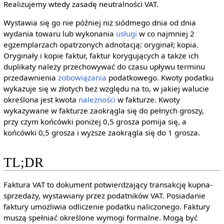
Realizujemy wtedy zasadę neutralności VAT.
Wystawia się go nie później niż siódmego dnia od dnia
wydania towaru lub wykonania
usługi
w co najmniej 2
egzemplarzach opatrzonych adnotacją: oryginał; kopia.
Oryginały i kopie faktur, faktur korygujących a także ich
duplikaty należy przechowywać do czasu upływu terminu
przedawnienia
zobowiązania
podatkowego. Kwoty podatku
wykazuje się w złotych bez względu na to, w jakiej walucie
określona jest kwota
należności
w fakturze. Kwoty
wykazywane w fakturze zaokrągla się do pełnych groszy,
przy czym końcówki poniżej 0,5 grosza pomija się, a
końcówki 0,5 grosza i wyższe zaokrągla się do 1 grosza.
TL;DR
Faktura VAT to dokument potwierdzający transakcję kupna-
sprzedaży, wystawiany przez podatników VAT. Posiadanie
faktury umożliwia odliczenie podatku naliczonego. Faktury
muszą spełniać określone wymogi formalne. Mogą być