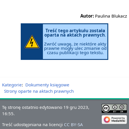
Autor:
Paulina Blukacz
Treść tego artykułu została
oparta na aktach prawnych
.
Zwróć uwagę, że niektóre akty
prawne mogły ulec zmianie od
czasu publikacji tego tekstu.
Kategorie
:
Dokumenty księgowe
Strony oparte na aktach prawnych
Tę stronę ostatnio edytowano 19 gru 2023,
16:55.
Treść udostępniana na licencji
CC BY-SA