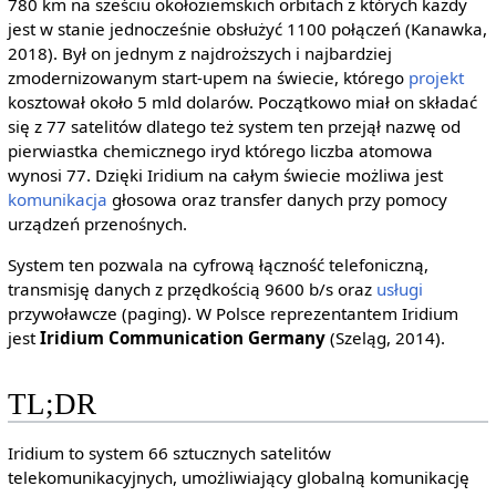
780 km na sześciu okołoziemskich orbitach z których każdy
jest w stanie jednocześnie obsłużyć 1100 połączeń (Kanawka,
2018). Był on jednym z najdroższych i najbardziej
zmodernizowanym start-upem na świecie, którego
projekt
kosztował około 5 mld dolarów. Początkowo miał on składać
się z 77 satelitów dlatego też system ten przejął nazwę od
pierwiastka chemicznego iryd którego liczba atomowa
wynosi 77. Dzięki Iridium na całym świecie możliwa jest
komunikacja
głosowa oraz transfer danych przy pomocy
urządzeń przenośnych.
System ten pozwala na cyfrową łączność telefoniczną,
transmisję danych z przędkością 9600 b/s oraz
usługi
przywoławcze (paging). W Polsce reprezentantem Iridium
jest
Iridium Communication Germany
(Szeląg, 2014).
TL;DR
Iridium to system 66 sztucznych satelitów
telekomunikacyjnych, umożliwiający globalną komunikację