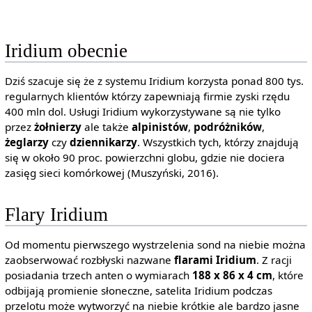
Iridium obecnie
Dziś szacuje się że z systemu Iridium korzysta ponad 800 tys.
regularnych klientów którzy zapewniają firmie zyski rzędu
400 mln dol. Usługi Iridium wykorzystywane są nie tylko
przez
żołnierzy
ale także
alpinistów
,
podróżników
,
żeglarzy
czy
dziennikarzy
. Wszystkich tych, którzy znajdują
się w około 90 proc. powierzchni globu, gdzie nie dociera
zasięg sieci komórkowej (Muszyński, 2016).
Flary Iridium
Od momentu pierwszego wystrzelenia sond na niebie można
zaobserwować rozbłyski nazwane
flarami Iridium
. Z racji
posiadania trzech anten o wymiarach
188 x 86 x 4 cm
, które
odbijają promienie słoneczne, satelita Iridium podczas
przelotu może wytworzyć na niebie krótkie ale bardzo jasne