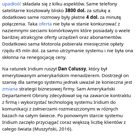
upadłość
składała się z kilku aspektów. Same telefony
satelitarne kosztowały blisko
3800 dol.
za sztukę a
dodatkowo same rozmowy były płatne
4 dol.
za minutę
połączenia. Taka
oferta
nie była w stanie konkurować z
naziemnymi sieciami komórkowymi które posiadały o wiele
bardziej atrakcyjne oferty urządzeń oraz abonamentów.
Dodatkowo sama Motorola pobierała miesięcznie opłaty
rzędu 45 mln dol. za samo utrzymanie systemu i nie była ona
skłonna na renegocjację ceny.
Na ratunek Iridium ruszył
Dan Colussy
, który był
emerytowanym amerykańskim menadżerem. Dostrzegł on
szansę dla samego systemu jednak uważał że konieczna jest
zmiana
strategii biznesowej firmy. Sam Amerykański
Departament Obrony zdecydował się na zawarcie kontraktu
z firmą i wykorzystać technologię systemu Iridium do
komunikacji z żołnierzami rozmieszczonymi w różnych
bazach na całym świecie. Po ponownym starcie systemu
Iridium zaczęło przyciągać coraz większą liczbę klientów z
całego świata (Muszyński, 2016).