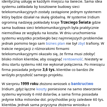
identyczną usługę w każdym miejscu na świecie. Sama idea
systemu zakładała by kosztowne budowy sieci
telekomunikacyjnych zostały zastąpione jednym systemem
który będzie działał na skalę globalną. W systemie Iridium
ogromną nadzieję pokładały kraje
Trzeciego Świata
gdzie
sama budowa sieci telekomunikacyjnych była praktycznie
niemożliwa ze względu na koszta. W dniu uruchomienia
systemu wszystko przebiegło bez najmniejszych problemów
jednak pomimo tego sam
biznes
plan
nie był
zbyt
trafiony. W
trakcie negocjacji z różnorakimi firmami
telekomunikacyjnymi okazało się, że firma musi zdobyć
blisko milion klientów, aby osiągnąć
rentowność
. Niestety w
dniu startu systemu nikt nie wykonał połączenia. Po miesiącu
firma posiadała jedynie
3,6 tys.
klientów co bardzo źle
wróżyło przyszłość samego projektu.
W sierpniu
1999 roku
złożono wniosek o
bankructwo
Iridium ,gdyż łączne
koszty
poniesione na samo stworzenie
systemu wyniosły 6 mld dolarów, a sama firma posiadała
jedynie kilka milionów dol. przychodów przy zaledwie 60 tys.
klientów. Jednak sama przyczyna złożenia wniosku o