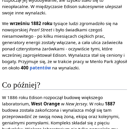
nieopłacalne. W międzyczasie Edison sukcesywnie ulepszał
swoje inne wynalazki.
We
wrześniu 1882 roku
tysiące ludzi zgromadziło się na
nowojorskiej
Pearl Street
i było świadkami czegoś
niesamowitego - po kilku miesiącach ciężkich prac,
generatory energii zostały włączane, a cała ulica zaświeciła
ponad czterystoma żarówkami - oczywiście tymi, które
wcześniej zaprojektował Edison. Wynalazca stał się ceniony i
bogaty. Przyjmuje się, że w trakcie pracy w Menlo Park zgłosił
on około
400
patentów
na wynalazki.
Co później?
W 1886 roku Edison rozpoczął budowę większego
laboratorium,
West Orange
w
New Jersey
. W roku
1887
budowa została zakończona i wynalazca mógł się tam
przeprowadzić ze swoją nową żoną, ekipą oraz kolejnymi,
genialnymi pomysłami. Kompleks składał się z pięciu