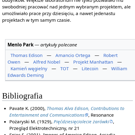
budynków. Większe laboratorium nie tylko pozwalało mu
swobodniej pracować nad jednym wybranym projektem, ale
umożliwiało prace przy dziesięciu, a nawet jedenastu
projektach w tym samym czasie.
Menlo Park
—
artykuły polecane
Thomas Edison
—
Amancio Ortega
—
Robert
Owen
—
Alfred Nobel
—
Projekt Manhattan
—
Kamień węgielny
—
TOT
—
Litecoin
—
William
Edwards Deming
Bibliografia
Pavate K. (2000),
Thomas Alva Edison, Contributions to
Entertainment and Communications
, Resonance
Pożaryski M. (1929),
Pięćdziesięciolecie żarówki
,
Przegląd Elektrotechniczny, nr 21
Spies S. (2001),
Images of America Edison
, Arcadia