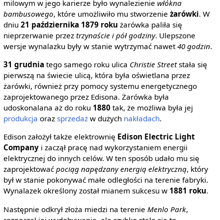
milowym w jego karierze było wynalezienie
włókna
bambusowego
, które umożliwiło mu stworzenie
żarówki
. W
dniu
21 października 1879 roku
żarówka paliła się
nieprzerwanie przez
trzynaście i pół godziny
. Ulepszone
wersje wynalazku były w stanie wytrzymać nawet
40 godzin
.
31 grudnia
tego samego roku ulica
Christie Street
stała się
pierwszą na świecie ulicą, która była oświetlana przez
żarówki, również przy pomocy systemu energetycznego
zaprojektowanego przez Edisona. Żarówka była
udoskonalana aż do roku
1880
tak, że możliwa była jej
produkcja
oraz
sprzedaż
w dużych
nakładach
.
Edison założył także elektrownię
Edison Electric Light
Company
i zaczął pracę nad wykorzystaniem energii
elektrycznej do innych celów. W ten sposób udało mu się
zaprojektować
pociąg napędzany energią elektryczną
, który
był w stanie pokonywać małe odległości na terenie fabryki.
Wynalazek określony został mianem sukcesu w
1881 roku
.
Następnie odkrył złoża miedzi na terenie
Menlo Park
,
rozpoczął jej wydobywanie, ale szybko stało się to