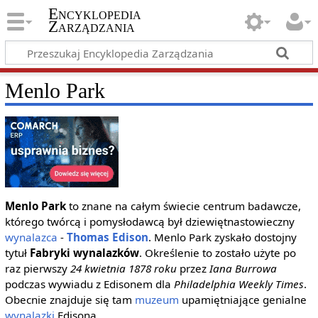
Encyklopedia
Zarządzania
Menlo Park
Menlo Park
to znane na całym świecie centrum badawcze,
którego twórcą i pomysłodawcą był dziewiętnastowieczny
wynalazca
-
Thomas Edison
. Menlo Park zyskało dostojny
tytuł
Fabryki wynalazków
. Określenie to zostało użyte po
raz pierwszy
24 kwietnia 1878 roku
przez
Iana Burrowa
podczas wywiadu z Edisonem dla
Philadelphia Weekly Times
.
Obecnie znajduje się tam
muzeum
upamiętniające genialne
wynalazki
Edisona.