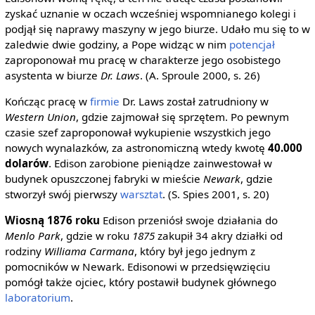
zyskać uznanie w oczach wcześniej wspomnianego kolegi i
podjął się naprawy maszyny w jego biurze. Udało mu się to w
zaledwie dwie godziny, a Pope widząc w nim
potencjał
zaproponował mu pracę w charakterze jego osobistego
asystenta w biurze
Dr. Laws
. (A. Sproule 2000, s. 26)
Kończąc pracę w
firmie
Dr. Laws został zatrudniony w
Western Union
, gdzie zajmował się sprzętem. Po pewnym
czasie szef zaproponował wykupienie wszystkich jego
nowych wynalazków, za astronomiczną wtedy kwotę
40.000
dolarów
. Edison zarobione pieniądze zainwestował w
budynek opuszczonej fabryki w mieście
Newark
, gdzie
stworzył swój pierwszy
warsztat
. (S. Spies 2001, s. 20)
Wiosną 1876 roku
Edison przeniósł swoje działania do
Menlo Park
, gdzie w roku
1875
zakupił 34 akry działki od
rodziny
Williama Carmana
, który był jego jednym z
pomocników w Newark. Edisonowi w przedsięwzięciu
pomógł także ojciec, który postawił budynek głównego
laboratorium
.