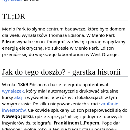
TL;DR
Menlo Park to słynne centrum badawcze, które było domem
dla wielu wynalazków Thomasa Edisona. W Menlo Park
Edison wynalazł m.in. fonograf, żarówkę i pociąg napędzany
energią elektryczną. Po sukcesie w Menlo Park, Edison
przeniósł się do większego laboratorium w West Orange.
Jak do tego doszło? - garstka historii
W roku
1869
Edison na bazie telegrafu opatentował
wynalazek
, który miał automatycznie drukować aktualne
kursy
akcji
i wyświetlać je w różnych lokalizacjach w tym
samym czasie. Po kilku niepowodzeniach stracił
zaufanie
inwestorów
. Całkowicie spłukany Edison przeprowadził się do
Nowego Jorku
, gdzie zaprzyjaźnił się z jednym z topowych
inżynierów ds. telegrafu,
Franklinem L.Popem
. Pope dał
Edisonowi wolną rękę, a ten nie tracąc czasu postanowił