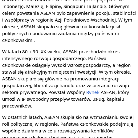
Indonezję, Malezję, Filipiny, Singapur i Tajlandię. Głównym
celem powstania ASEAN było zapewnienie pokoju, stabilności
i współpracy w regionie Azji Południowo-Wschodniej. W tym
okresie, ASEAN skupiało się głównie na konsolidacji sił
politycznych i budowaniu zaufania między państwami
członkowskimi.
W latach 80. i 90. XX wieku, ASEAN przechodziło okres
intensywnego rozwoju gospodarczego. Państwa
członkowskie osiągały wysoki wzrost gospodarczy, a region
stawał się atrakcyjnym miejscem inwestycji. W tym okresie,
ASEAN skupiało się głównie na promowaniu integracji
gospodarczej, liberalizacji handlu oraz wspieraniu rozwoju
sektora prywatnego. Powstał Wspólny
Rynek
ASEAN, który
umożliwiał swobodny przepływ towarów, usług, kapitału i
pracowników.
W ostatnich latach, ASEAN skupia się na wzmacnianiu swojej
roli politycznej w regionie. Państwa członkowskie podejmują
wspólne działania w celu rozwiązywania konfliktów,
promowania dialogu i budowania zaufania między