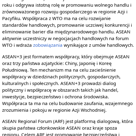
roku i odgrywa istotną rolę w promowaniu wolnego handlu i
zrównoważonego rozwoju gospodarczego w regionie Azji i
Pacyfiku. Współpraca z WTO ma na celu rozwijanie
standardów handlowych, promowanie uczciwej konkurencji i
eliminowanie barier dla międzynarodowego handlu. ASEAN
aktywnie uczestniczy w negocjacjach handlowych na forum
WTO i wdraża
zobowiązania
wynikające z umów handlowych.
ASEAN+3 jest formatem współpracy, który obejmuje ASEAN
oraz trzy państwa azjatyckie: Chiny, Japonię i Koreę
Południową. Ten mechanizm ma na celu zacieśnienie
współpracy w dziedzinach politycznych, gospodarczych,
kulturalnych i społecznych. ASEAN+3 prowadzi dialog
polityczny i współpracę w obszarach takich jak handel,
inwestycje, bezpieczeństwo i ochrona środowiska.
Współpraca ta ma na celu budowanie zaufania, wzajemnego
zrozumienia i pokoju w regionie Azji Wschodniej.
ASEAN Regional Forum (ARF) jest platformą dialogową, która
skupia państwa członkowskie ASEAN oraz kraje spoza
regionu. Celem ARF jest promowanie bezpieczeństwa i