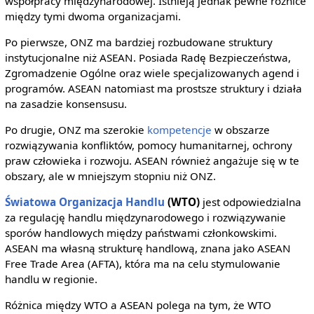
współpracy międzynarodowej. Istnieją jednak pewne różnice
między tymi dwoma organizacjami.
Po pierwsze, ONZ ma bardziej rozbudowane struktury
instytucjonalne niż ASEAN. Posiada Radę Bezpieczeństwa,
Zgromadzenie Ogólne oraz wiele specjalizowanych agend i
programów. ASEAN natomiast ma prostsze struktury i działa
na zasadzie konsensusu.
Po drugie, ONZ ma szerokie
kompetencje
w obszarze
rozwiązywania konfliktów, pomocy humanitarnej, ochrony
praw człowieka i rozwoju. ASEAN również angażuje się w te
obszary, ale w mniejszym stopniu niż ONZ.
Światowa Organizacja Handlu
(WTO)
jest odpowiedzialna
za regulację handlu międzynarodowego i rozwiązywanie
sporów handlowych między państwami członkowskimi.
ASEAN ma własną strukturę handlową, znana jako ASEAN
Free Trade Area (AFTA), która ma na celu stymulowanie
handlu w regionie.
Różnica między WTO a ASEAN polega na tym, że WTO