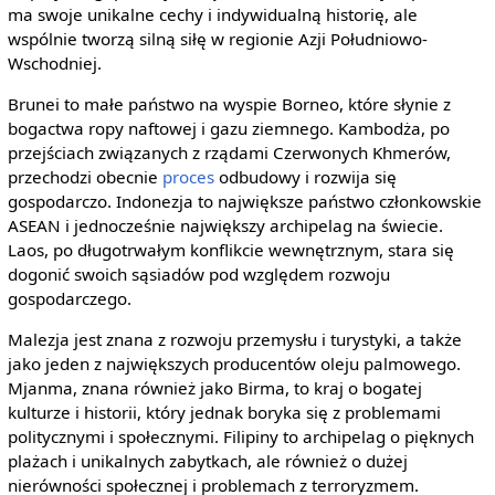
ma swoje unikalne cechy i indywidualną historię, ale
wspólnie tworzą silną siłę w regionie Azji Południowo-
Wschodniej.
Brunei to małe państwo na wyspie Borneo, które słynie z
bogactwa ropy naftowej i gazu ziemnego. Kambodża, po
przejściach związanych z rządami Czerwonych Khmerów,
przechodzi obecnie
proces
odbudowy i rozwija się
gospodarczo. Indonezja to największe państwo członkowskie
ASEAN i jednocześnie największy archipelag na świecie.
Laos, po długotrwałym konflikcie wewnętrznym, stara się
dogonić swoich sąsiadów pod względem rozwoju
gospodarczego.
Malezja jest znana z rozwoju przemysłu i turystyki, a także
jako jeden z największych producentów oleju palmowego.
Mjanma, znana również jako Birma, to kraj o bogatej
kulturze i historii, który jednak boryka się z problemami
politycznymi i społecznymi. Filipiny to archipelag o pięknych
plażach i unikalnych zabytkach, ale również o dużej
nierówności społecznej i problemach z terroryzmem.