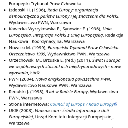
Europejski Trybunał Praw Człowieka
Izdebski H. (1996),
Rada Europy: organizacja
demokratyczna państw Europy i jej znaczenie dla Polski
,
Wydawnictwo PWN, Warszawa
Kawecka-Wyrzykowska E., Synowiec E. (1996),
Unia
Europejska, Integracja Polski z Unią Europejską
, Redakcja
Naukowa i Koordynacyjna, Warszawa
Nowicki M. (1999),
Europejski Trybunał Praw Człowieka.
Orzecznictwo 1999
, Wydawnictwo PWN, Warszawa
Orzechowski M., Brzuska E. (red.) (2011),
Świat i Europa
we współczesnych stosunkach międzynarodowych - nowe
wyzwania
, Łódź
PWN (2004),
Nowa encyklopedia powszechna PWN
,
Wydawnictwo Naukowe PWN, Warszawa
Regulski J. (1998),
5 lat w Radzie Europy
, Wydawnictwo
PWN, Warszawa
Strona internetowa:
Council of Europe / Rada Europy
UKIE (2003),
Vademecum - źródła informacji o Unii
Europejskiej
, Urząd Komitetu Integracji Europejskiej,
Warszawa