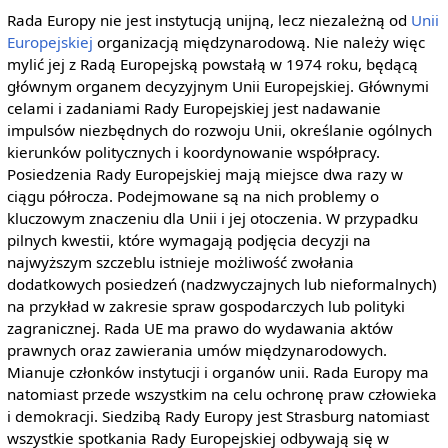
Rada Europy nie jest instytucją unijną, lecz niezależną od
Unii
Europejskiej
organizacją międzynarodową. Nie należy więc
mylić jej z Radą Europejską powstałą w 1974 roku, będącą
głównym organem decyzyjnym Unii Europejskiej. Głównymi
celami i zadaniami Rady Europejskiej jest nadawanie
impulsów niezbędnych do rozwoju Unii, określanie ogólnych
kierunków politycznych i koordynowanie współpracy.
Posiedzenia Rady Europejskiej mają miejsce dwa razy w
ciągu półrocza. Podejmowane są na nich problemy o
kluczowym znaczeniu dla Unii i jej otoczenia. W przypadku
pilnych kwestii, które wymagają podjęcia decyzji na
najwyższym szczeblu istnieje możliwość zwołania
dodatkowych posiedzeń (nadzwyczajnych lub nieformalnych)
na przykład w zakresie spraw gospodarczych lub polityki
zagranicznej. Rada UE ma prawo do wydawania aktów
prawnych oraz zawierania umów międzynarodowych.
Mianuje członków instytucji i organów unii. Rada Europy ma
natomiast przede wszystkim na celu ochronę praw człowieka
i demokracji. Siedzibą Rady Europy jest Strasburg natomiast
wszystkie spotkania Rady Europejskiej odbywają się w