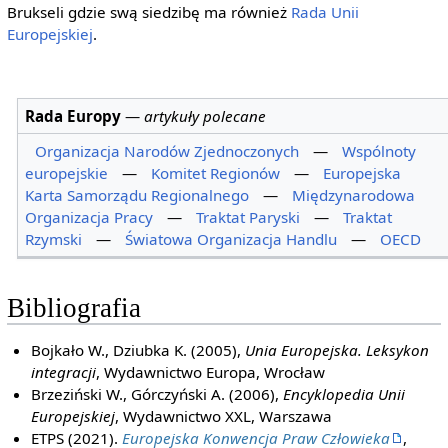
Brukseli gdzie swą siedzibę ma również
Rada Unii
Europejskiej
.
Rada Europy
—
artykuły polecane
Organizacja Narodów Zjednoczonych
—
Wspólnoty
europejskie
—
Komitet Regionów
—
Europejska
Karta Samorządu Regionalnego
—
Międzynarodowa
Organizacja Pracy
—
Traktat Paryski
—
Traktat
Rzymski
—
Światowa Organizacja Handlu
—
OECD
Bibliografia
Bojkało W., Dziubka K. (2005),
Unia Europejska. Leksykon
integracji
, Wydawnictwo Europa, Wrocław
Brzeziński W., Górczyński A. (2006),
Encyklopedia Unii
Europejskiej
, Wydawnictwo XXL, Warszawa
ETPS (2021).
Europejska Konwencja Praw Człowieka
,