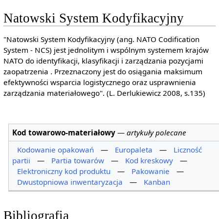
Natowski System Kodyfikacyjny
"Natowski System Kodyfikacyjny (ang. NATO Codification
System - NCS) jest jednolitym i wspólnym systemem krajów
NATO do identyfikacji, klasyfikacji i zarządzania pozycjami
zaopatrzenia . Przeznaczony jest do osiągania maksimum
efektywności wsparcia logistycznego oraz usprawnienia
zarządzania materiałowego". (L. Derlukiewicz 2008, s.135)
Kod towarowo-materiałowy
—
artykuły polecane
Kodowanie opakowań
—
Europaleta
—
Liczność
partii
—
Partia towarów
—
Kod kreskowy
—
Elektroniczny kod produktu
—
Pakowanie
—
Dwustopniowa inwentaryzacja
—
Kanban
Bibliografia