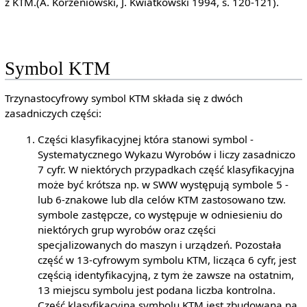
z KTM.(A. Korzeniowski, J. Kwiatkowski 1994, s. 120-121).
Symbol KTM
Trzynastocyfrowy symbol KTM składa się z dwóch
zasadniczych części:
Części klasyfikacyjnej która stanowi symbol -
Systematycznego Wykazu Wyrobów i liczy zasadniczo
7 cyfr. W niektórych przypadkach część klasyfikacyjna
może być krótsza np. w SWW występują symbole 5 -
lub 6-znakowe lub dla celów KTM zastosowano tzw.
symbole zastępcze, co występuje w odniesieniu do
niektórych grup wyrobów oraz części
specjalizowanych do maszyn i urządzeń. Pozostała
część w 13-cyfrowym symbolu KTM, licząca 6 cyfr, jest
częścią identyfikacyjną, z tym że zawsze na ostatnim,
13 miejscu symbolu jest podana liczba kontrolna.
Część klasyfikacyjna symbolu KTM jest zbudowana na