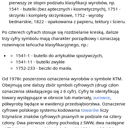
pierwszy ze stopni podziału klasyfikacji wyrobów, np.
1541 - butelki (bez aptecznych i kosmetycznych), 1751 -
skrzynki i komplety skrzynkowe, 1752 - wyroby
bednarskie, 1822 - opakowania z papieru, tektury i ścieru.
Po czterech cyfrach stosuje się rozdzielanie kreską, dalsze
trzy cyfry symbolu mają charakter porządkowy i oznaczają
rozwinięcie łańcucha klasyfikacyjnego, np.:
1541-1 - butelki do artykułów spożywczych,
1541-11 - butelki zwykłe
1752-233 - beczki do masła.
Od 1978r. poszerzono oznaczenia wyrobów o symbole KTM.
Obejmują one dalszy zbiór symboli cyfrowych (drugi człon
oznaczenia składającego się z 6 cyfr). Cyfry te identyfikują
towary występujące w obrocie lub materiały,
surowce
,
półwyroby będące w ewidencji przedsiębiorstwa. Oznaczenie
cyfrowe polskiego systemu kodowania
towarów
liczy
trzynaście znaków cyfrowych pisanych w podziale na cztery
człony. Dwa pierwsze człony pochodzą z SWW, dwa następne