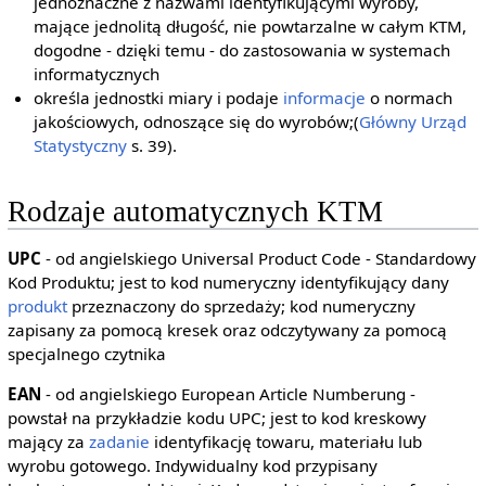
jednoznaczne z nazwami identyfikującymi wyroby,
mające jednolitą długość, nie powtarzalne w całym KTM,
dogodne - dzięki temu - do zastosowania w systemach
informatycznych
określa jednostki miary i podaje
informacje
o normach
jakościowych, odnoszące się do wyrobów;(
Główny Urząd
Statystyczny
s. 39).
Rodzaje automatycznych KTM
UPC
- od angielskiego Universal Product Code - Standardowy
Kod Produktu; jest to kod numeryczny identyfikujący dany
produkt
przeznaczony do sprzedaży; kod numeryczny
zapisany za pomocą kresek oraz odczytywany za pomocą
specjalnego czytnika
EAN
- od angielskiego European Article Numberung -
powstał na przykładzie kodu UPC; jest to kod kreskowy
mający za
zadanie
identyfikację towaru, materiału lub
wyrobu gotowego. Indywidualny kod przypisany