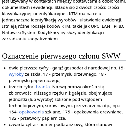
jest używany w kontaktach między dostawcami a odbiorcami,
dokumentach i ewidencji. Składa się z dwóch części: części
klasyfikacyjnej i identyfikacyjnej. KTM ma na celu
jednoznaczną identyfikację wyrobów i ułatwienie ewidencji.
Istnieją różne rodzaje kodów KTM, takie jak UPC, EAN i RFID.
Natowski System Kodyfikacyjny służy identyfikacji i
zarządzaniu zaopatrzeniem.
Oznaczenie pierwszego członu SWW
dwie pierwsze cyfry - gałąź gospodarki narodowej np. 15-
wyroby
ze szkła, 17 - przemysłu drzewnego, 18 -
przemysłu papierniczego,
trzecia cyfra-
branża
. Nazwą branży określa się
zbiorowości niższego rzędu niż gałęzie, obejmujące
jednostki (lub wyroby) zbliżone pod względem
technologicznym, surowcowym, przeznaczenia itp., np.:
154-
opakowania
szklane, 175 - opakowania drewniane,
182 - przetwory papiernicze,
czwarta cyfra - numer podbranż owy, która stanowi