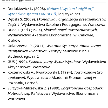
Derlukiewicz L. (2008),
Natowski system kodyfikacji
wyrobów a system EAN UCC
, logistyka.net
Dębski S. (2009),
Ekonomika i organizacja przedsiębiorstw.
Część 1
, Wydawnictwa Szkolne i Pedagogiczne, Warszawa
Duda I. (red.) (1984),
Słownik pojęć towaroznawczych
,
Wydawnictwo Akademii Ekonomicznej w Krakowie,
Kraków
Gołaszewski R. (2011),
Wybrane Systemy Automatycznej
Identyfikacji w logistyce
, Zeszyty naukowe ruchu
studenckiego, nr 2
GUS (1990),
Systematyczny Wykaz Wyrobów
, Wydawnictwo
Akcydensowe, Warszawa
Korzeniowski A., Kwiatkowski J. (1994),
Towaroznawstwo
opakowań
, Wydawnictwo Akademii Ekonomicznej w
Poznaniu, Poznań
Surzycka-Milczewska Z. (1989),
Encyklopedia Gospodarki
Materiałowej
, Państwowe Wydawnictwo Ekonomiczne,
Warszawa