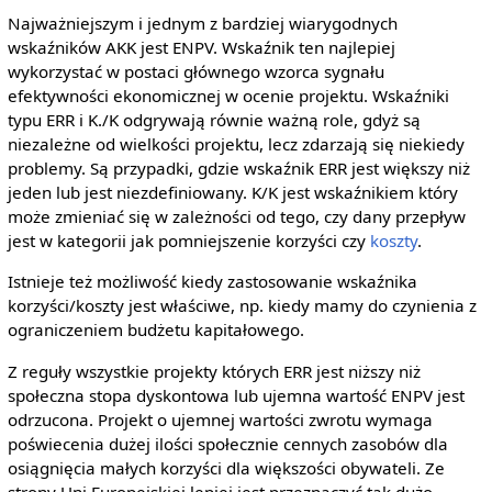
Najważniejszym i jednym z bardziej wiarygodnych
wskaźników AKK jest ENPV. Wskaźnik ten najlepiej
wykorzystać w postaci głównego wzorca sygnału
efektywności ekonomicznej w ocenie projektu. Wskaźniki
typu ERR i K./K odgrywają równie ważną role, gdyż są
niezależne od wielkości projektu, lecz zdarzają się niekiedy
problemy. Są przypadki, gdzie wskaźnik ERR jest większy niż
jeden lub jest niezdefiniowany. K/K jest wskaźnikiem który
może zmieniać się w zależności od tego, czy dany przepływ
jest w kategorii jak pomniejszenie korzyści czy
koszty
.
Istnieje też możliwość kiedy zastosowanie wskaźnika
korzyści/koszty jest właściwe, np. kiedy mamy do czynienia z
ograniczeniem budżetu kapitałowego.
Z reguły wszystkie projekty których ERR jest niższy niż
społeczna stopa dyskontowa lub ujemna wartość ENPV jest
odrzucona. Projekt o ujemnej wartości zwrotu wymaga
poświecenia dużej ilości społecznie cennych zasobów dla
osiągnięcia małych korzyści dla większości obywateli. Ze
strony Uni Europejskiej lepiej jest przeznaczyć tak dużo