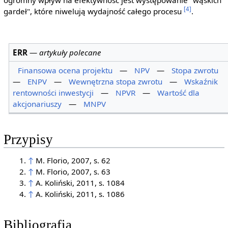
ogromny wpływ na efektywność jest występowanie "wąskich
[4]
gardeł", które niwelują wydajność całego procesu
.
ERR
—
artykuły polecane
Finansowa ocena projektu
—
NPV
—
Stopa zwrotu
—
ENPV
—
Wewnętrzna stopa zwrotu
—
Wskaźnik
rentowności inwestycji
—
NPVR
—
Wartość dla
akcjonariuszy
—
MNPV
Przypisy
↑
M. Florio, 2007, s. 62
↑
M. Florio, 2007, s. 63
↑
A. Koliński, 2011, s. 1084
↑
A. Koliński, 2011, s. 1086
Bibliografia