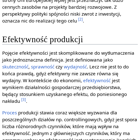
cennych zasobów na projekty bardziej rozwojowe. Z
perspektywy polityki spójności niski zwrot z inwestycji,
[2]
oznacza nic do realizacji tego celu
.
Efektywność produkcji
Pojęcie efektywności jest skomplikowane do wytłumaczenia
jako jednoznaczna definicja. Jest definiowana jako
skuteczność
,
sprawność
czy
wydajność
. Lecz nie jest to do
końca prawdą, gdyż efektywny nie zawsze równa się
wydajny. W kontekście do ekonomii,
efektywność
jest
wynikiem działalności gospodarczej przedsiębiorstwa,
będący stosunkiem uzyskanego efektu, do poniesionego
[3]
nakładu
.
Proces
produkcji stawia coraz większe wyzwania dla
poszczególnych działów np. controllingowych, gdyż jest spora
liczba różnorodnych czynników, które mają wpływ na
efektywność. Jednym z główniejszych czynników, który ma