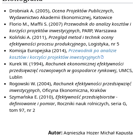
Drobniak A. (2005),
Ocena Projektów Publicznych
,
Wydawnictwo Akademii Ekonomicznej, Katowice
Florio M., Maffii S. (2007)
Przewodnik do analizy kosztów i
korzyści projektów inwestycyjnych
, PARP, Warszawa
Koliński A. (2011),
Przegląd metod i technik oceny
efektywności procesu produkcyjnego
, Logistyka, nr 5
Komisja Europejska (2014),
Przewodnik po analizie
kosztów i korzyści projektów inwestycyjnych
Kurek W. (1994),
Rachunek ekonomicznej efektywności
przedsięwzięć rozwojowych w gospodarce rynkowej
, UMCS,
Lublin
Rogowski W. (2004),
Rachunek efektywności przedsięwzięć
inwestycyjnych
, Oficyna Ekonomiczna, Kraków
Szymańska E. (2010),
Efektywność przedsiębiorstw -
definiowanie i pomiar
, Roczniki nauk rolniczych, seria G,
tom 97, nr 2
Autor:
Agnieszka Hozer Michał Kapusta