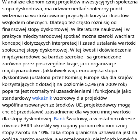
W analizie ekonomicznej projektów inwestycyjnych społeczna
stopa dyskontowa, ma odzwierciedlać społeczny punkt
widzenia na wartościowanie przyszłych korzyści i kosztów
względem obecnych. Dlatego też często różni się od
finansowej stopy dyskontowej. W literaturze naukowej i w
praktyce międzynarodowej spotkać można szeroki wachlarz
koncepcji dotyczących interpretacji i zasad ustalania wartości
społecznej stopy dyskontowej. W tej kwestii doświadczenia
międzynarodowe są bardzo szerokie i są gromadzone
zarówno przez poszczególne kraje, jak i organizacje
międzynarodowe. Jakkolwiek więc europejska stopa
dyskontowa (ustalona przez Komisję Europejską dla krajów
korzystających z dotacji) na poziomie 5,5% (na 2009 rok)
poparta jest rozmaitymi uzasadnieniami i funkcjonuje jako
standardowy
wskaźnik
wzorcowy dla projektów
współfinansowanych ze środków UE, projektodawcy mogą
chcieć przedstawić uzasadnienie dla wyboru innej wartości
dla stopy dyskontowej.
Bank
Światowy, a w ostatnim okresie
również EBRR określiły wymagany poziom ekonomicznej
stopy zwrotu na 10%. Taka stopa graniczna uznawana jest na
ogół za bardzo wysoką, a w przekonaniu niektórych krytyków