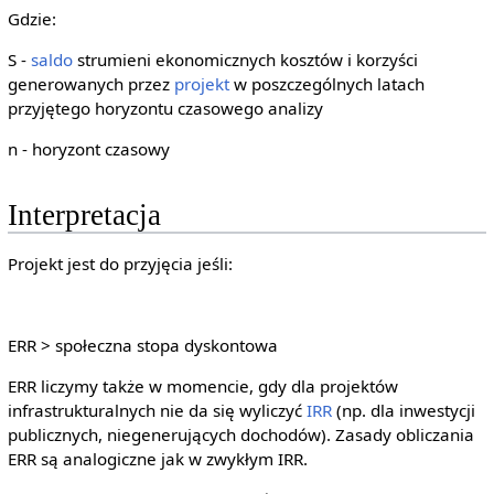
{S_{t}}
Gdzie:
{(1+ERR)^{t}}}=0}
S -
saldo
strumieni ekonomicznych kosztów i korzyści
generowanych przez
projekt
w poszczególnych latach
przyjętego horyzontu czasowego analizy
n - horyzont czasowy
Interpretacja
Projekt jest do przyjęcia jeśli:
ERR > społeczna stopa dyskontowa
ERR liczymy także w momencie, gdy dla projektów
infrastrukturalnych nie da się wyliczyć
IRR
(np. dla inwestycji
publicznych, niegenerujących dochodów). Zasady obliczania
ERR są analogiczne jak w zwykłym IRR.