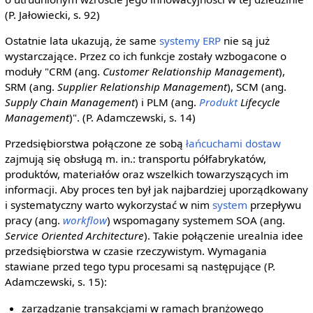
(P. Jałowiecki, s. 92)
Ostatnie lata ukazują, że same
systemy ERP
nie są już
wystarczające. Przez co ich funkcje zostały wzbogacone o
moduły "CRM (ang.
Customer Relationship Management
),
SRM (ang.
Supplier Relationship Management
), SCM (ang.
Supply Chain Management
) i PLM (ang.
Produkt
Lifecycle
Management
)". (P. Adamczewski, s. 14)
Przedsiębiorstwa połączone ze sobą
łańcuchami dostaw
zajmują się obsługą m. in.: transportu półfabrykatów,
produktów, materiałów oraz wszelkich towarzyszących im
informacji. Aby proces ten był jak najbardziej uporządkowany
i systematyczny warto wykorzystać w nim
system
przepływu
pracy (ang.
workflow
) wspomagany systemem SOA (ang.
Service Oriented Architecture
). Takie połączenie urealnia idee
przedsiębiorstwa w czasie rzeczywistym. Wymagania
stawiane przed tego typu procesami są następujące (P.
Adamczewski, s. 15):
zarządzanie transakcjami w ramach branżowego