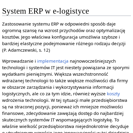
System ERP w e-logistyce
Zastosowanie systemu ERP w odpowiedni sposób daje
ogromną szansę na wzrost przychodów oraz optymalizację
kosztów. Jego właściwa konfiguracja umożliwia szybsze i
bardziej elastyczne podejmowanie różnego rodzaju decyzji
(P. Adamczewski, s. 12)
Wprowadzanie i
implementacja
najnowocześniejszych
technologii i systemów IT jest niestety powiązana ze sporymi
wydatkami pieniężnymi. Większa wszechstronność
wdrażanej technologii to także większe możliwości dla firmy
w obszarze zarządzania i wykorzystywania informacji
logistycznych, ale co za tym idzie, również wyższe
koszty
wdrożenia technologii. W tej sytuacji małe przedsiębiorstwa
są na straconej pozycji, ponieważ ich mniejsze możliwości
finansowe, zdecydowanie zawężają dostęp do najbardziej
skutecznych systemów IT wspomagających logistykę. To
właśnie wielkość przedsiębiorstwa niejednokrotnie decyduje
o utrudnionym wzroście jego innowacyjności w tej dziedzinie