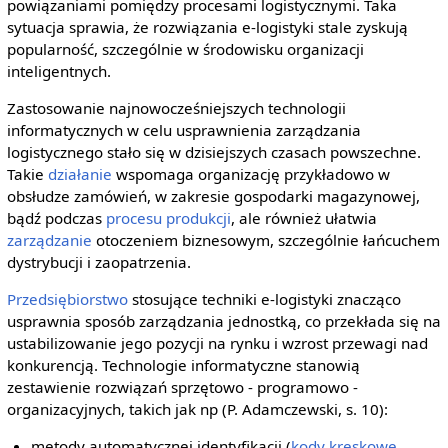
powiązaniami pomiędzy procesami logistycznymi. Taka
sytuacja sprawia, że rozwiązania e-logistyki stale zyskują
popularność, szczególnie w środowisku organizacji
inteligentnych.
Zastosowanie najnowocześniejszych technologii
informatycznych w celu usprawnienia zarządzania
logistycznego stało się w dzisiejszych czasach powszechne.
Takie
działanie
wspomaga organizację przykładowo w
obsłudze zamówień, w zakresie gospodarki magazynowej,
bądź podczas
procesu produkcji
, ale również ułatwia
zarządzanie
otoczeniem biznesowym, szczególnie łańcuchem
dystrybucji i zaopatrzenia.
Przedsiębiorstwo
stosujące techniki e-logistyki znacząco
usprawnia sposób zarządzania jednostką, co przekłada się na
ustabilizowanie jego pozycji na rynku i wzrost przewagi nad
konkurencją. Technologie informatyczne stanowią
zestawienie rozwiązań sprzętowo - programowo -
organizacyjnych, takich jak np (P. Adamczewski, s. 10):
metody automatycznej identyfikacji (
kody kreskowe
,