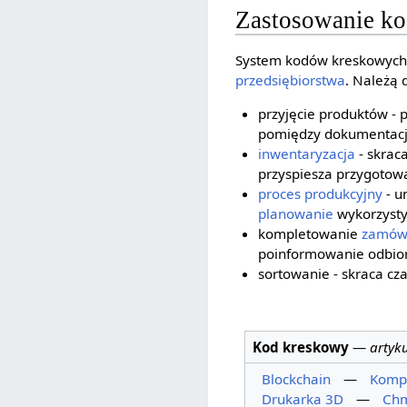
Zastosowanie k
System kodów kreskowych
przedsiębiorstwa
. Należą 
przyjęcie produktów -
pomiędzy dokumentacj
inwentaryzacja
- skraca
przyspiesza przygotow
proces produkcyjny
- u
planowanie
wykorzyst
kompletowanie
zamów
poinformowanie odbiorc
sortowanie - skraca cza
Kod kreskowy
—
artyk
Blockchain
—
Kompu
Drukarka 3D
—
Chm