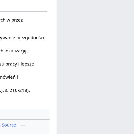
ch w przez
rywanie niezgodności
h lokalizację,
u pracy i lepsze
mówień i
), s. 210-218).
 Source
—