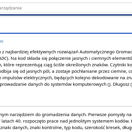
we
)
m z najbardziej efektywnych rozwiązań Automatycznego Groma
 ADC
). Na kod składa się połączenie jasnych i ciemnych element
h, które reprezentują ciąg ściśle określonych znaków. Czytniki
odbija się od jasnych pól, a zostaje pochłaniane przez ciemne, 
 impulsów elektrycznych, będących kolejno dekodowane na zn
wprowadzanie danych do systemów komputerowych (J. Długosz (re
nym narzędziem do gromadzenia danych. Pierwsze pomysły na 
 W latach 40. rozpoczęto prace nad jednolitym systemem kodów
 znaki danych, znaki kontrolne, typ kodu, szerokość kresek, dłu