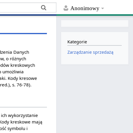
Anonimowy
Kategorie
dzenia Danych
Zarządzanie sprzedażą
ów, o różnych
 kodów kreskowych
co umożliwia
aki. Kody kresowe
d.), s. 76-78).
ich wykorzystanie
. Kody kreskowe mają
gość symbolu i