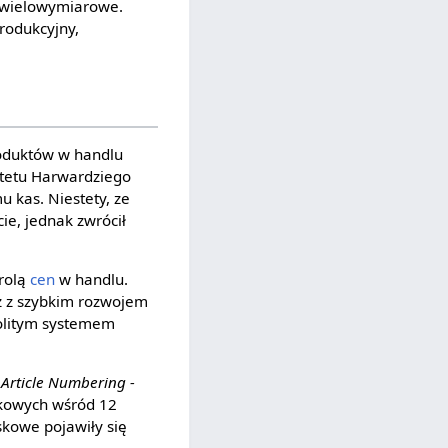
i wielowymiarowe.
rodukcyjny,
oduktów w handlu
stetu Harwardziego
 kas. Niestety, ze
e, jednak zwrócił
trolą
cen
w handlu.
z z szybkim rozwojem
nolitym systemem
Article Numbering -
skowych wśród 12
eskowe pojawiły się