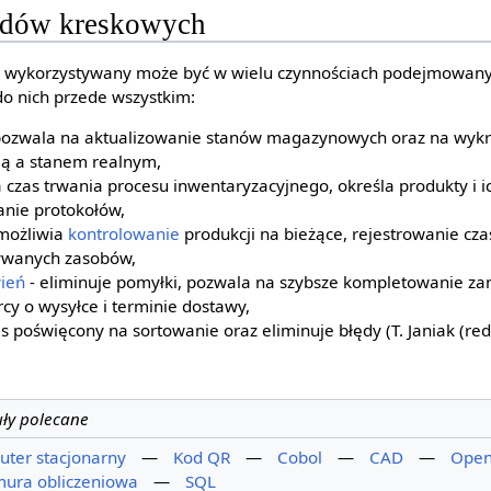
odów kreskowych
 wykorzystywany może być w wielu czynnościach podejmowany
do nich przede wszystkim:
 pozwala na aktualizowanie stanów magazynowych oraz na wyk
ą a stanem realnym,
 czas trwania procesu inwentaryzacyjnego, określa produkty i ic
anie protokołów,
możliwia
kontrolowanie
produkcji na bieżące, rejestrowanie czas
ywanych zasobów,
ień
- eliminuje pomyłki, pozwala na szybsze kompletowanie za
y o wysyłce i terminie dostawy,
s poświęcony na sortowanie oraz eliminuje błędy (T. Janiak (red.
uły polecane
ter stacjonarny
—
Kod QR
—
Cobol
—
CAD
—
Open
ura obliczeniowa
—
SQL