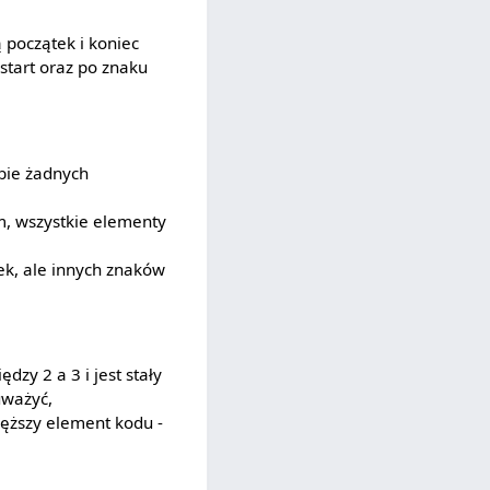
ą początek i koniec
start oraz po znaku
bie żadnych
m, wszystkie elementy
ek, ale innych znaków
zy 2 a 3 i jest stały
uważyć,
węższy element kodu -