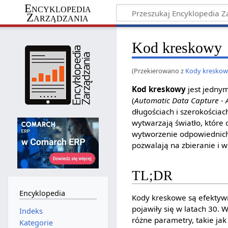
Encyklopedia
Zarządzania
Kod kreskowy
(Przekierowano z
Kody kresko
Kod kreskowy
jest jedny
(
Automatic Data Capture -
długościach i szerokościac
wytwarzają światło, które 
wytworzenie odpowiednich
pozwalają na zbieranie i 
TL;DR
Encyklopedia
Kody kreskowe są efektyw
pojawiły się w latach 30.
Indeks
różne parametry, takie jak
Kategorie