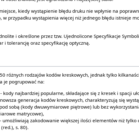
iejsce, kiedy wystąpienie błędu druku nie wpłynie na poprawn
 w przypadku wystąpienia więcej niż jednego błędu istnieje mo
dnolite i określone przez tzw. Ujednolicone Specyfikacje Symbol
r i tolerancję oraz specyfikację optyczną.
250 różnych rodzajów kodów kreskowych, jednak tylko kilkanaści
a je pogrupować na:
kody najbardziej popularne, składające się z kresek i spacji u
owsza generacja kodów kreskowych, charakteryzują się wystąpi
 pod sobą (kody dwuwymiarowe piętrowe) lub bez wykorzystania
iarowe matrycowe),
umożliwiają zakodowanie większej ilości elementów niż tylko cyf
(red.), s. 80).