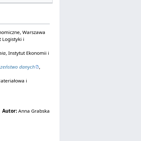
onomiczne, Warszawa
t Logistyki i
nia
, Instytut Ekonomii i
eczeństwo danych
,
ateriałowa i
Autor:
Anna Grabska