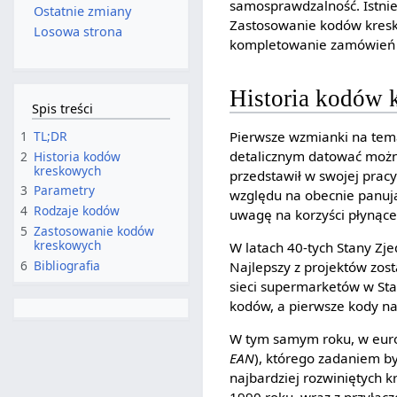
samosprawdzalność. Istnie
Ostatnie zmiany
Zastosowanie kodów kresko
Losowa strona
kompletowanie zamówień i
Historia kodów 
Spis treści
1
TL;DR
Pierwsze wzmianki na tem
detalicznym datować można
2
Historia kodów
kreskowych
przedstawił w swojej prac
3
Parametry
względu na obecnie panują
4
Rodzaje kodów
uwagę na korzyści płynące
5
Zastosowanie kodów
kreskowych
W latach 40-tych Stany Z
6
Bibliografia
Najlepszy z projektów zost
sieci supermarketów w St
kodów, a pierwsze kody na
W tym samym roku, w euro
EAN
), którego zadaniem 
najbardziej rozwiniętych kr