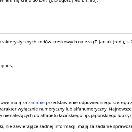
niem się kraju do EAN (J. Długosz (red.), s. 80).
akterystycznych kodów kreskowych należą (T. Janiak (red.), s. 
gines,
skowe mają za
zadanie
przedstawienie odpowiedniego szeregu zna
arakter wyłącznie numeryczny lub alfanumeryczny. Najnowsze 
nienależących do alfabetu łacińskiego np. japońskiego lub cyry
ki, nie zawierające żadnej informacji, mają za zadanie sprawd