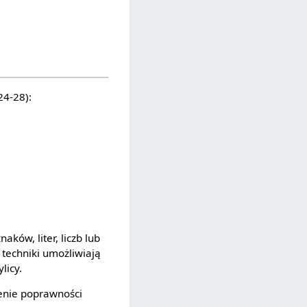
24-28):
ków, liter, liczb lub
techniki umożliwiają
licy.
zenie poprawności