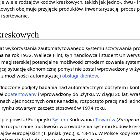
je wiele rodzajów kodów kreskowych, takich jak jedno-, dwu - 
wych obejmuje przyjęcie produktów, inwentaryzację, proces p
 sortowanie.
kreskowych
at wykorzystania zautomatyzowanego systemu sczytywania pr
 na rok 1932. Wallece Flint, syn handlowca i student Uniwery
y magisterskiej potencjalne możliwości zmodernizowania systemu
cą sytuację ekonomiczną pomysł nie został wprowadzony w życi
 z możliwości automatyzacji
obsługi klientów
.
jednoczone podjęły badania nad automatycznym odczytem i kon
ał o
patentowany
i wprowadzony do użytku. W ciągu 20 lat, wra
anach Zjednoczonych oraz Kanadzie, rozpoczęto pracę nad jed
 rynku otwartym zaczęto stosować w 1974 roku.
pie powstał Europejski
System
Kodowania
Towarów
(
European 
było rozpoznanie możliwości wprowadzenia systemu kodów kre
ajów europejskich (T. Janiak (red.), s. 13-15). W Polsce kody kr