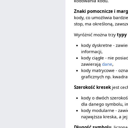
kodowania kodu.
Znaki pomocnicze i mar
kody, co umożliwia bardzi
stop, ma określoną, zawsz
Wyróżnić można trzy
typy
kody dyskretne - zawie
informacji,
kody ciągłe - nie posi
zawierają
dane
,
kody matrycowe - oznac
graficznych np. kwadra
Szerokość kresek
jest ce
kody o dwóch szerokości
dla danego symbolu, i
kody modularne - zawie
najwęższa kreska, a je
Długość symbolu
, liczon