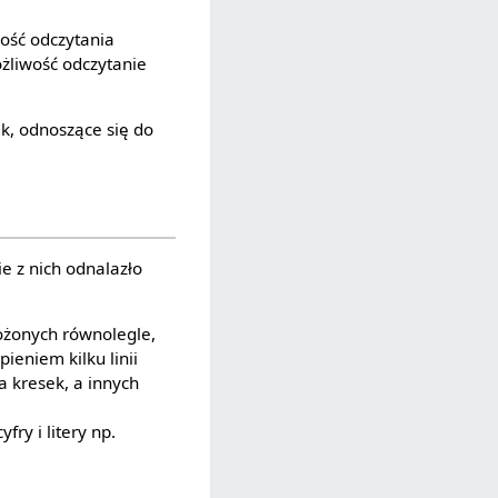
ość odczytania
żliwość odczytanie
ik, odnoszące się do
e z nich odnalazło
łożonych równolegle,
eniem kilku linii
 kresek, a innych
ry i litery np.