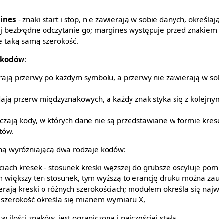
gines
- znaki start i stop, nie zawierają w sobie danych, określaj
ej bezbłędne odczytanie go; margines występuje przed znakiem 
e taką samą szerokość.
 kodów
:
rają przerwy po każdym symbolu, a przerwy nie zawierają w so
adają przerw międzyznakowych, a każdy znak styka się z kolejny
zają kody, w których dane nie są przedstawiane w formie kres
tów.
chą wyróżniającą dwa rodzaje kodów:
ach kresek - stosunek kreski węższej do grubsze oscyluje pomięd
m większy ten stosunek, tym wyższą tolerancję druku można za
rają kreski o różnych szerokościach; modułem określa się naj
j szerokość określa się mianem wymiaru X,
a w ilości znaków, jest ograniczona i najczęściej stała.