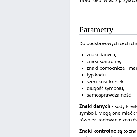
1990 roku, wraz z przyłącze
Parametry
Do podstawowych cech char
znaki danych,
znaki kontrolne,
znaki pomocnicze i mar
typ kodu,
szerokość kresek,
długość symbolu,
samosprawdzalność.
Znaki danych
- kody kre
symboli. Mogą one mieć ch
również kodowanie znaków 
Znaki kontrolne
są to zna