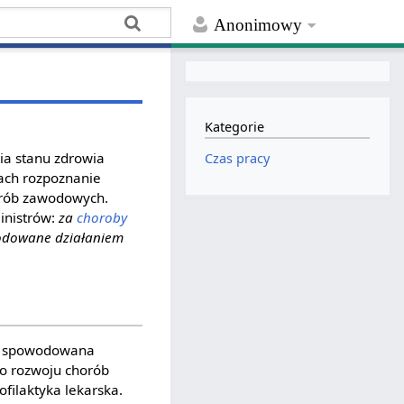
Anonimowy
Kategorie
ia stanu zdrowia
Czas pracy
jach rozpoznanie
orób zawodowych.
inistrów:
za
choroby
wodowane działaniem
yć spowodowana
ko rozwoju chorób
ofilaktyka lekarska.