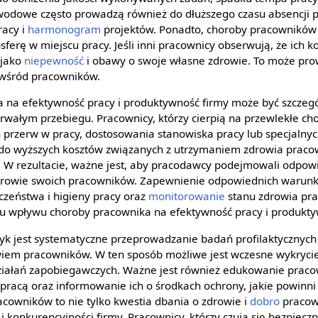
awodowe często prowadzą również do dłuższego czasu absencji 
racy i
harmonogram
projektów. Ponadto, choroby pracownikó
rę w miejscu pracy. Jeśli inni pracownicy obserwują, że ich ko
 jako
niepewność
i obawy o swoje własne zdrowie. To może pro
 wśród pracowników.
 na efektywność pracy i produktywność firmy może być szczeg
rwałym przebiegu. Pracownicy, którzy cierpią na przewlekłe c
przerw w pracy, dostosowania stanowiska pracy lub specjalnyc
do wyższych kosztów związanych z utrzymaniem zdrowia praco
 W rezultacie, ważne jest, aby pracodawcy podejmowali odpowi
zdrowie swoich pracowników. Zapewnienie odpowiednich warunk
czeństwa i higieny pracy oraz
monitorowanie
stanu zdrowia pr
u wpływu choroby pracownika na efektywność pracy i produkty
yk jest systematyczne przeprowadzanie badań profilaktycznyc
wiem pracowników. W ten sposób możliwe jest wczesne wykryc
działań zapobiegawczych. Ważne jest również edukowanie prac
 pracą oraz informowanie ich o środkach ochrony, jakie powinn
cowników to nie tylko kwestia dbania o zdrowie i
dobro
pracow
 konkurencyjności firmy. Pracownicy, którzy czują się bezpieczn