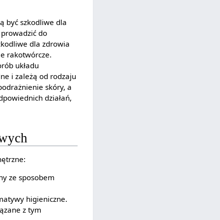
ą być szkodliwe dla
 prowadzić do
kodliwe dla zdrowia
je rakotwórcze.
orób układu
e i zależą od rodzaju
odrażnienie skóry, a
odpowiednich działań,
owych
ętrzne:
any ze sposobem
rmatywy higieniczne.
iązane z tym