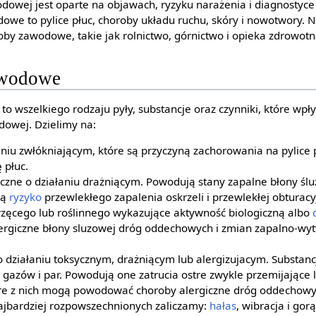
owej jest oparte na objawach, ryzyku narażenia i diagnostyce
owe to pylice płuc, choroby układu ruchu, skóry i nowotwory. 
oby zawodowe, takie jak rolnictwo, górnictwo i opieka zdrowotn
awodowe
to wszelkiego rodzaju pyły, substancje oraz czynniki, które wp
dowej. Dzielimy na:
aniu zwłókniającym, które są przyczyną zachorowania na pylice
 płuc.
iczne o działaniu drażniącym. Powodują stany zapalne błony śl
ią
ryzyko
przewlekłego zapalenia oskrzeli i przewlekłej obturacy
rzęcego lub roślinnego wykazujące aktywność biologiczną albo
ergiczne błony sluzowej dróg oddechowych i zmian zapalno-wyt
 działaniu toksycznym, drażniącym lub alergizujacym. Substanc
i, gazów i par. Powodują one zatrucia ostre zwykle przemijające 
re z nich mogą powodować choroby alergiczne dróg oddechowy
najbardziej rozpowszechnionych zaliczamy:
hałas
, wibracja i gor