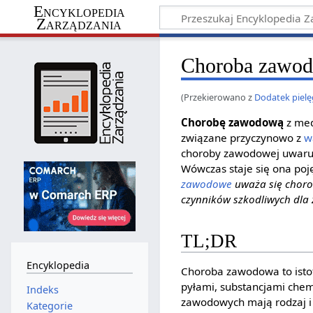
Encyklopedia
Zarządzania
Choroba zawo
(Przekierowano z
Dodatek piel
Chorobę zawodową
z med
związane przyczynowo z
w
choroby zawodowej uwaru
Wówczas staje się ona po
zawodowe
uważa się choro
czynników szkodliwych dla
TL;DR
Encyklopedia
Choroba zawodowa to isto
pyłami, substancjami chem
Indeks
zawodowych mają rodzaj i 
Kategorie