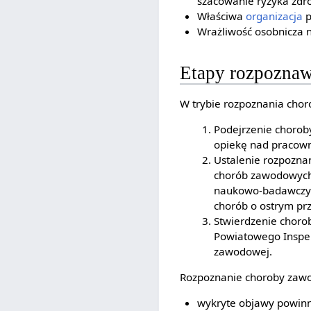
szacowanie ryzyka zdr
Właściwa
organizacja
p
Wrażliwość osobnicza n
Etapy rozpozna
W trybie rozpoznania cho
Podejrzenie chorob
opiekę nad pracow
Ustalenie rozpoznan
chorób zawodowych,
naukowo-badawczych
chorób o ostrym prze
Stwierdzenie choro
Powiatowego Inspek
zawodowej.
Rozpoznanie choroby zawo
wykryte objawy powinn