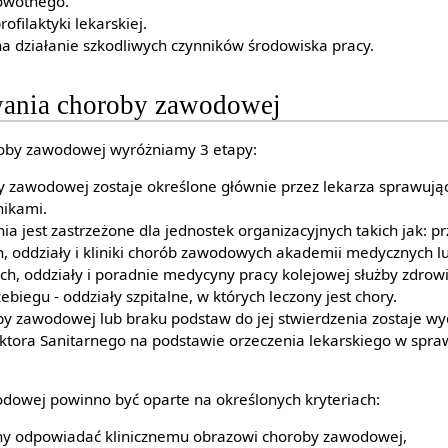
owotnego.
rofilaktyki lekarskiej.
a działanie szkodliwych czynników środowiska pracy.
wania choroby zawodowej
roby zawodowej wyróżniamy 3 etapy:
y zawodowej zostaje określone głównie przez lekarza sprawując
nikami.
ia jest zastrzeżone dla jednostek organizacyjnych takich jak: p
 oddziały i kliniki chorób zawodowych akademii medycznych lu
, oddziały i poradnie medycyny pracy kolejowej służby zdrow
biegu - oddziały szpitalne, w których leczony jest chory.
by zawodowej lub braku podstaw do jej stwierdzenia zostaje w
tora Sanitarnego na podstawie orzeczenia lekarskiego w spra
dowej powinno być oparte na określonych kryteriach:
y odpowiadać klinicznemu obrazowi choroby zawodowej,