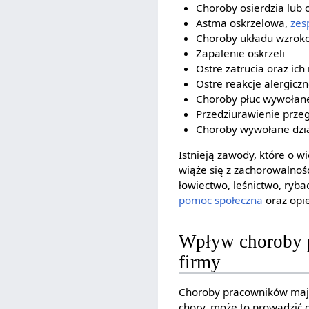
Choroby osierdzia lub 
Astma oskrzelowa,
zes
Choroby układu wzro
Zapalenie oskrzeli
Ostre zatrucia oraz ic
Ostre reakcje alergicz
Choroby płuc wywołane
Przedziurawienie prze
Choroby wywołane dzia
Istnieją zawody, które o 
wiąże się z zachorowalnośc
łowiectwo, leśnictwo, ryb
pomoc społeczna
oraz opi
Wpływ choroby p
firmy
Choroby pracowników maj
chory, może to prowadzić 