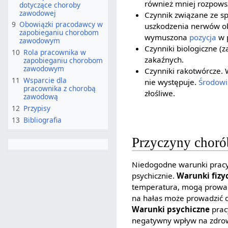
również mniej rozpowsz
dotyczące choroby
zawodowej
Czynnik związane ze s
9
Obowiązki pracodawcy w
uszkodzenia nerwów o
zapobieganiu chorobom
wymuszona
pozycja
w p
zawodowym
Czynniki biologiczne (
10
Rola pracownika w
zakaźnych.
zapobieganiu chorobom
zawodowym
Czynniki rakotwórcze. 
11
Wsparcie dla
nie występuje.
Środowi
pracownika z chorobą
złośliwe.
zawodową
12
Przypisy
13
Bibliografia
Przyczyny chor
Niedogodne warunki pracy
psychicznie.
Warunki fizy
temperatura, mogą prowad
na hałas może prowadzić 
Warunki psychiczne
prac
negatywny wpływ na zdro