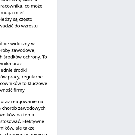
pracownika, co może
w mogą mieć
ledzy są często
wadzić do wzrostu
ólnie widoczny w
horoby zawodowe,
h środków ochrony. To
wnika oraz
ednie środki
ów pracy, regularne
acowników to kluczowe
wność firmy.
h oraz reagowanie na
ie chorób zawodowych
owników na temat
i stosować. Efektywne
ników, ale także
i i chronieni w miejscu