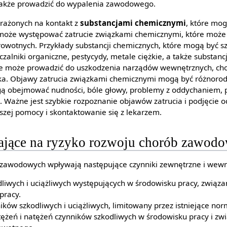
 także prowadzić do wypalenia zawodowego.
rażonych na kontakt z
substancjami chemicznymi
, które mog
 może występować zatrucie związkami chemicznymi, które może
wotnych. Przykłady substancji chemicznych, które mogą być sz
czalniki organiczne, pestycydy, metale ciężkie, a także substanc
cje może prowadzić do uszkodzenia narządów wewnętrznych, ch
a. Objawy zatrucia związkami chemicznymi mogą być różnorodn
gą obejmować nudności, bóle głowy, problemy z oddychaniem, p
. Ważne jest szybkie rozpoznanie objawów zatrucia i podjęcie 
wszej pomocy i skontaktowanie się z lekarzem.
ające na ryzyko rozwoju chorób zawod
 zawodowych wpływają następujące czynniki zewnętrzne i wewn
liwych i uciążliwych występujących w środowisku pracy, związ
pracy.
ików szkodliwych i uciążliwych, limitowany przez istniejące no
ężeń i natężeń czynników szkodliwych w środowisku pracy i zw