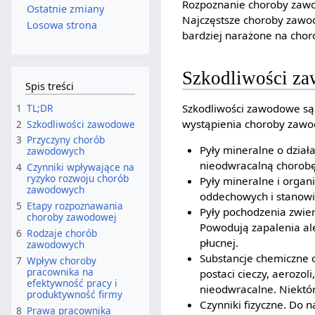
Rozpoznanie choroby zawod
Ostatnie zmiany
Najczęstsze choroby zawod
Losowa strona
bardziej narażone na chor
Szkodliwości z
Spis treści
1
TL;DR
Szkodliwości zawodowe są 
wystąpienia choroby zawo
2
Szkodliwości zawodowe
3
Przyczyny chorób
Pyły mineralne o dział
zawodowych
nieodwracalną chorobę
4
Czynniki wpływające na
ryzyko rozwoju chorób
Pyły mineralne i organ
zawodowych
oddechowych i stanow
5
Etapy rozpoznawania
Pyły pochodzenia zwie
choroby zawodowej
Powodują zapalenia al
6
Rodzaje chorób
płucnej.
zawodowych
Substancje chemiczne o
7
Wpływ choroby
pracownika na
postaci cieczy, aerozol
efektywność pracy i
nieodwracalne. Niektó
produktywność firmy
Czynniki fizyczne. Do 
8
Prawa pracownika