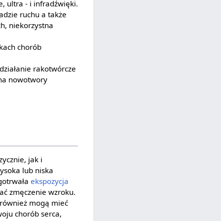
ltra - i infradźwięki.
dzie ruchu a także
, niekorzystna
ikach chorób
 działanie rakotwórcze
 na nowotwory
cznie, jak i
wysoka lub niska
ugotrwała
ekspozycja
ać zmęczenie wzroku.
 również mogą mieć
oju chorób serca,