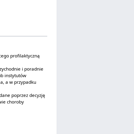
ego profilaktyczną
rzychodnie i poradnie
b instytutów
ia, a w przypadku
ydane poprzez decyzję
wie choroby