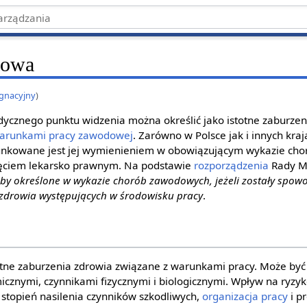
dowa
ęgnacyjny
)
ycznego punktu widzenia można określić jako istotne zaburzen
arunkami pracy zawodowej
. Zarówno w Polsce jak i innych kra
nkowane jest jej wymienieniem w obowiązującym wykazie ch
jęciem lekarsko prawnym. Na podstawie
rozporządzenia
Rady M
by określone w wykazie chorób zawodowych, jeżeli zostały spo
 zdrowia występujących w środowisku pracy
.
tne zaburzenia zdrowia związane z warunkami pracy. Może b
icznymi, czynnikami fizycznymi i biologicznymi. Wpływ na ryzy
stopień nasilenia czynników szkodliwych,
organizacja pracy
i pr