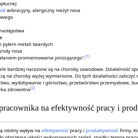
opłucnej
pół
wibracyjny, alergiczny nieżyt nosa
kowego
h następstwa
ne
 pyłem metali twardych
grody nosa
[1]
łaniem promieniowania jonizującego".
wiele bardziej narażone są na choroby zawodowe. Działalność s
ią na choroby wyżej wymienione. Do tych działalności zaliczyć 
actwo, wydobywanie i górnictwo, przetwórstwo przemysłowe, bu
[2]
eka zdrowotna
racownika na efektywność pracy i pro
ą istotny wpływ na
efektywność
pracy i
produktywność
firmy. K
do obniżenia jakości wykonywanych zadań, spadku tempa pracy