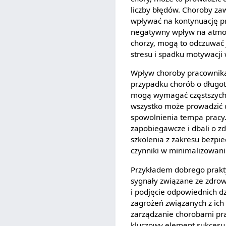
liczby błędów. Choroby z
wpływać na kontynuację p
negatywny wpływ na atmosfe
chorzy, mogą to odczuwać
stresu i spadku motywacji
Wpływ choroby pracownika
przypadku chorób o długot
mogą wymagać częstszych 
wszystko może prowadzić 
spowolnienia tempa pracy.
zapobiegawcze i dbali o 
szkolenia z zakresu bezpie
czynniki w minimalizowani
Przykładem dobrego prakt
sygnały związane ze zdro
i podjęcie odpowiednich 
zagrożeń związanych z ich
zarządzanie chorobami pra
kluczowy element sukcesu i