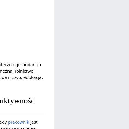
połeczno gospodarcza
można: rolnictwo,
downictwo, edukacja,
duktywność
iedy
pracownik
jest
 oraz zwiększenia