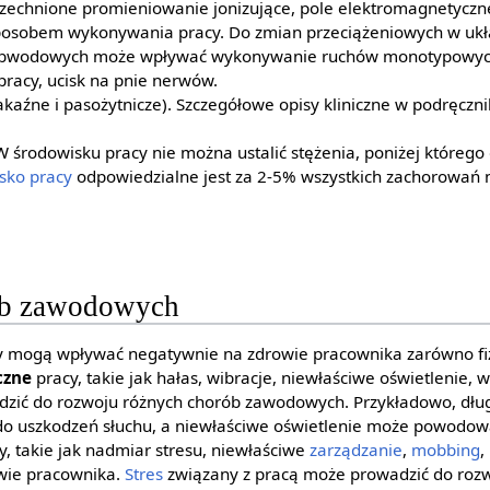
echnione promieniowanie jonizujące, pole elektromagnetyczne, u
posobem wykonywania pracy. Do zmian przeciążeniowych w ukła
bwodowych może wpływać wykonywanie ruchów monotypowych
racy, ucisk na pnie nerwów.
zakaźne i pasożytnicze). Szczegółowe opisy kliniczne w podręczn
W środowisku pracy nie można ustalić stężenia, poniżej którego
sko pracy
odpowiedzialne jest za 2-5% wszystkich zachorowań
ób zawodowych
 mogą wpływać negatywnie na zdrowie pracownika zarówno fizy
czne
pracy, takie jak hałas, wibracje, niewłaściwe oświetlenie, 
zić do rozwoju różnych chorób zawodowych. Przykładowo, dł
do uszkodzeń słuchu, a niewłaściwe oświetlenie może powodow
y, takie jak nadmiar stresu, niewłaściwe
zarządzanie
,
mobbing
,
wie pracownika.
Stres
związany z pracą może prowadzić do rozw