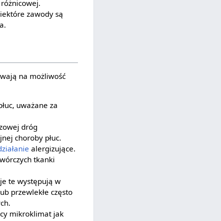
 różnicowej.
Niektóre zawody są
a.
ływają na możliwość
 płuc, uważane za
uzowej dróg
jnej choroby płuc.
działanie
alergizujące.
wórczych tkanki
je te występują w
lub przewlekłe często
ch.
ący mikroklimat jak