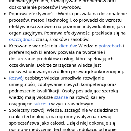
innowacyjnych idei, rozwiązywanie problemów oraz
doskonalenie procesów i wyrobów.
Poprawa efektywności: Wiedza pozwala na doskonalenie
procesów, metod i technologii, co prowadzi do wzrostu
efektywności zarówno na poziomie indywidualnym, jak i
organizacyjnym. Poprawa efektywności przekłada się na
oszczędność
czasu, środków i zasobów.
Kreowanie wartości dla
klientów
: Wiedza o
potrzebach
i
preferencjach klientów pozwala na tworzenie i
dostarczanie produktów i usług, które spełniają ich
oczekiwania. Dobrze zarządzana wiedza jest
niekwestionowanym źródłem przewagi konkurencyjnej.
Rozwój
osobisty: Wiedza umożliwia rozwijanie
umiejętności, zdobywanie nowych kompetencji oraz
podnoszenie kwalifikacji. Osoby posiadające szeroką
wiedzę mają większe
szanse
na rozwój kariery i
osiągnięcie
sukcesu
w życiu zawodowym.
Społeczny rozwój: Wiedza, szczególnie w dziedzinach
nauki i technologii, ma ogromny wpływ na rozwój
społeczeństwa jako całości. Dzięki niej dokonuje się
postęp w medycynie, technologii, edukacji, ochronie