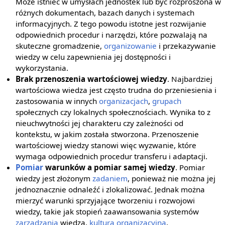
Może istnieć w umysłach jednostek lub być rozproszona w
różnych dokumentach, bazach danych i systemach
informacyjnych. Z tego powodu istotne jest rozwijanie
odpowiednich procedur i narzędzi, które pozwalają na
skuteczne gromadzenie,
organizowanie
i przekazywanie
wiedzy w celu zapewnienia jej dostępności i
wykorzystania.
Brak przenoszenia wartościowej wiedzy
. Najbardziej
wartościowa wiedza jest często trudna do przeniesienia i
zastosowania w innych
organizacjach
,
grupach
społecznych czy lokalnych społecznościach. Wynika to z
nieuchwytności jej charakteru czy zależności od
kontekstu, w jakim została stworzona. Przenoszenie
wartościowej wiedzy stanowi więc wyzwanie, które
wymaga odpowiednich procedur transferu i adaptacji.
Pomiar
warunków a pomiar samej wiedzy
. Pomiar
wiedzy jest złożonym
zadaniem
, ponieważ nie można jej
jednoznacznie odnaleźć i zlokalizować. Jednak można
mierzyć warunki sprzyjające tworzeniu i rozwojowi
wiedzy, takie jak stopień zaawansowania systemów
zarządzania
wiedzą,
kultura organizacyjna
,