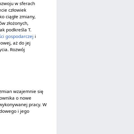
rozwoju w sferach
cie człowiek
ko ciągłe zmiany,
nów złożonych,
ak podkreśla T.
ści gospodarczej
i
wej, aż do jej
ycia. Rozwój
 zmian wzajemnie się
cownika o nowe
 wykonywanej pracy. W
odowego i jego