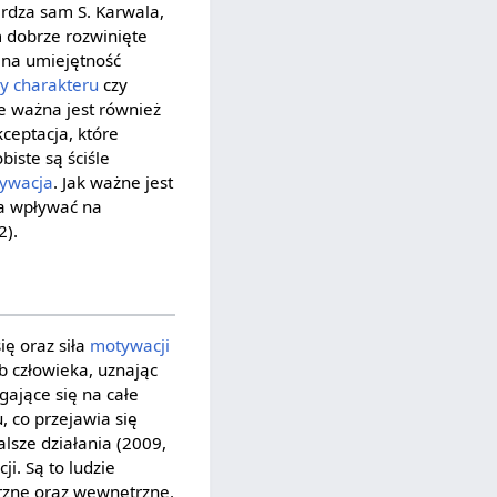
erdza sam S. Karwala,
 dobrze rozwinięte
 na umiejętność
y charakteru
czy
e ważna jest również
kceptacja, które
iste są ściśle
ywacja
. Jak ważne jest
 wpływać na
2).
ię oraz siła
motywacji
b człowieka, uznając
gające się na całe
 co przejawia się
alsze działania (2009,
i. Są to ludzie
trzne oraz wewnętrzne.