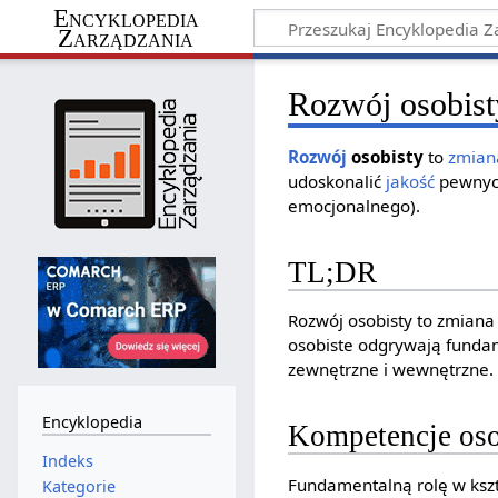
Encyklopedia
Zarządzania
Rozwój osobist
Rozwój
osobisty
to
zmian
udoskonalić
jakość
pewnych
emocjonalnego).
TL;DR
Rozwój osobisty to zmian
osobiste odgrywają fundam
zewnętrzne i wewnętrzne.
Encyklopedia
Kompetencje oso
Indeks
Fundamentalną rolę w ksz
Kategorie