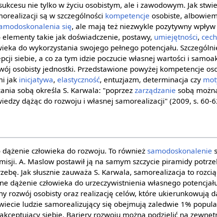
sukcesu nie tylko w życiu osobistym, ale i zawodowym. Jak stwi
realizacji są w szczególności
kompetencje
osobiste, albowiem
amodoskonalenia się
, ale mają też niezwykle pozytywny wpływ
 elementy takie jak doświadczenie, postawy,
umiejętności
,
cech
wieka do wykorzystania swojego pełnego potencjału. Szczególni
ji siebie, a co za tym idzie poczucie własnej wartości i samoa
zwój osobisty jednostki. Przedstawione powyżej kompetencje osob
mi jak
inicjatywa
,
elastyczność
, entuzjazm, determinacja czy
mot
ania sobą określa S. Karwala: "poprzez
zarządzanie
sobą można
edzy dążąc do rozwoju i własnej samorealizacji" (2009, s. 60-6
o dążenie człowieka do rozwoju. To również
samodoskonalenie
s
misji. A. Maslow postawił ją na samym szczycie piramidy potrze
ebę. Jak słusznie zauważa S. Karwala, samorealizacja to rozcią
e dążenie człowieka do urzeczywistnienia własnego potencjału,
y rozwój osobisty oraz realizację celów, które ukierunkowują d
wiecie ludzie samorealizujący się obejmują zaledwie 1% populacj
z akceptujący siebie. Bariery rozwoju można podzielić na zewnę