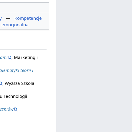
y
—
Kompetencje
ja emocjonalna
iami
, Marketing i
ematyki teorii i
, Wyższa Szkoła
tu Technologii
uczniów
,