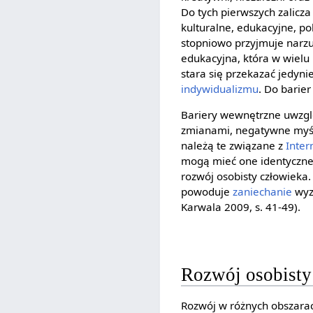
Do tych pierwszych zalicza
kulturalne, edukacyjne, p
stopniowo przyjmuje narzu
edukacyjna, która w wiel
stara się przekazać jedyn
indywidualizmu
. Do barie
Bariery wewnętrzne uwzglę
zmianami, negatywne myśli
należą te związane z
Inte
mogą mieć one identyczne 
rozwój osobisty człowieka
powoduje
zaniechanie
wyzn
Karwala 2009, s. 41-49).
Rozwój osobist
Rozwój w różnych obszarach