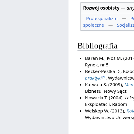
Rozwój osobisty
—
art
Profesjonalizm
—
P
społeczne
—
Socjaliz
Bibliografia
Baran M., Kłos M. (201
Rynek, nr 5
Becker-Pestka D., Kołodz
praktyki
, Wydawnictw
Karwala S. (2009),
Ment
Biznesu, Nowy Sącz
Nowacki T. (2004).
Leks
Eksploatacji, Radom
Welskop W. (2013),
Rol
Wydawnictwo Uniwersyt