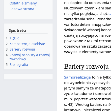
niezbędne do odniesienia 
Ostatnie zmiany
kluczowym czynnikiem samo
Losowa strona
nie tylko pogłębiają chęć
s
zarządzania sobą. Ponadto
wartości determinują czło
świadomość własnej koncepc
Spis treści
działają sprzyjająco na ro
1
TL;DR
powiązane z takimi cecha
2
Kompetencje osobiste
opanowanie sztuki zarządz
3
Bariery rozwoju
wszystkie elementy samowi
4
Rozwój osobisty a rozwój
zawodowy
5
Bibliografia
Bariery rozwoju
Samorealizacja
to nie tylk
do wypełnienia życiowych 
ją tym samym za metapotrz
życie świadome i samowoln
m.in. poprzez wszechstronn
s. 43). Według badań, na ś
kreatywni, niezależni ora