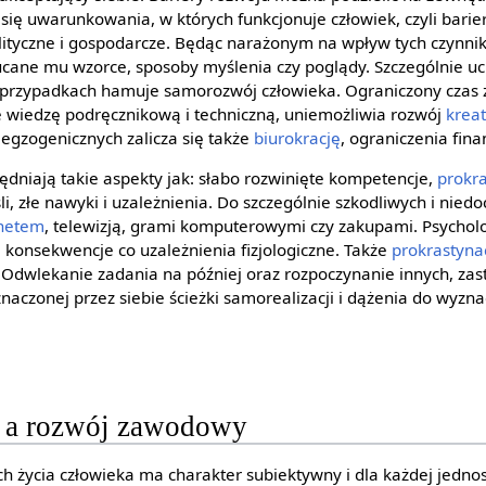
 się uwarunkowania, w których funkcjonuje człowiek, czyli barie
olityczne i gospodarcze. Będąc narażonym na wpływ tych czynni
cane mu wzorce, sposoby myślenia czy poglądy. Szczególnie uci
u przypadkach hamuje samorozwój człowieka. Ograniczony czas 
ie wiedzę podręcznikową i techniczną, uniemożliwia rozwój
krea
r egzogenicznych zalicza się także
biurokrację
, ograniczenia fin
dniają takie aspekty jak: słabo rozwinięte kompetencje,
prokr
, złe nawyki i uzależnienia. Do szczególnie szkodliwych i nie
rnetem
, telewizją, grami komputerowymi czy zakupami. Psychol
konsekwencje co uzależnienia fizjologiczne. Także
prokrastyna
. Odwlekanie zadania na później oraz rozpoczynanie innych, zas
aczonej przez siebie ścieżki samorealizacji i dążenia do wyzna
y a rozwój zawodowy
 życia człowieka ma charakter subiektywny i dla każdej jednost