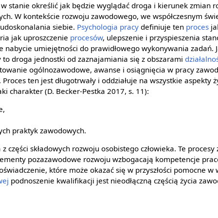
st w stanie określić jak będzie wyglądać droga i kierunek zmian 
nych. W kontekście rozwoju zawodowego, we współczesnym świe
 udoskonalania siebie.
Psychologia pracy
definiuje ten
proces
ja
ria jak uproszczenie
procesów
, ulepszenie i przyspieszenia sta
kże nabycie umiejętności do prawidłowego wykonywania zadań. J
to droga jednostki od zaznajamiania się z obszarami
działalno
otowanie ogólnozawodowe, awanse i osiągnięcia w pracy zawodo
. Proces ten jest długotrwały i oddziałuje na wszystkie aspekty ż
i charakter (D. Becker-Pestka 2017, s. 11):
e,
,
nych praktyk zawodowych.
z części składowych rozwoju osobistego człowieka. Te procesy
. Elementy pozazawodowe rozwoju wzbogacają kompetencje pra
doświadczenie, które może okazać się w przyszłości pomocne w
wej
podnoszenie kwalifikacji jest nieodłączną częścią życia zaw