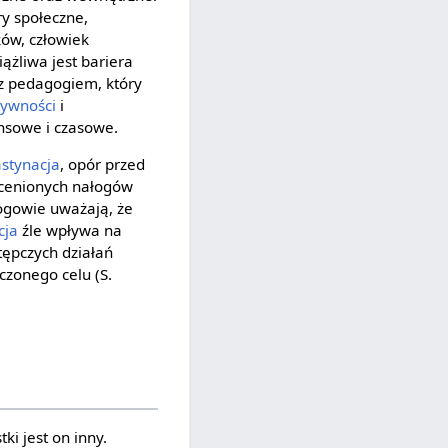
ry społeczne,
ków, człowiek
ążliwa jest bariera
z pedagogiem, który
tywności
i
ansowe i czasowe.
astynacja
, opór przed
docenionych nałogów
ogowie uważają, że
cja
źle wpływa na
tępczych działań
czonego celu (S.
ki jest on inny.