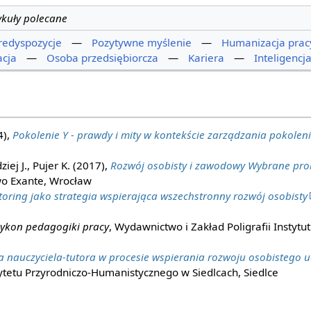
ykuły polecane
redyspozycje
—
Pozytywne myślenie
—
Humanizacja prac
acja
—
Osoba przedsiębiorcza
—
Kariera
—
Inteligenc
4),
Pokolenie Y - prawdy i mity w kontekście zarządzania pokolen
iej J., Pujer K. (2017),
Rozwój osobisty i zawodowy Wybrane probl
o Exante, Wrocław
oring jako strategia wspierająca wszechstronny rozwój osobisty
ykon pedagogiki pracy
, Wydawnictwo i Zakład Poligrafii Instytu
a nauczyciela-tutora w procesie wspierania rozwoju osobistego 
etu Przyrodniczo-Humanistycznego w Siedlcach, Siedlce