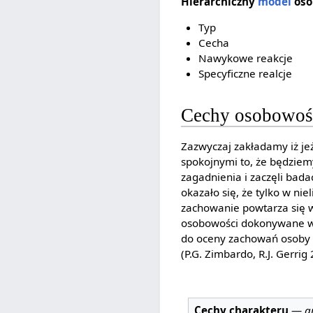
Hierarchiczny
model
oso
Typ
Cecha
Nawykowe reakcje
Specyficzne realcje
Cechy osobowośc
Zazwyczaj zakładamy iż j
spokojnymi to, że będziemy
zagadnienia i zaczęli bad
okazało się, że tylko w ni
zachowanie powtarza się w
osobowości dokonywane w 
do oceny zachowań osoby 
(P.G. Zimbardo, R.J. Gerrig 
Cechy charakteru
—
a