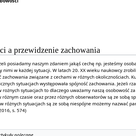
bowości
i a przewidzenie zachowania
eżeli posiadamy naszym zdaniem jakąś cechę np. jesteśmy osob
 nimi w każdej sytuacji. W latach 20. XX wieku naukowcy zrobil
ać zachowania związane z cechami w różnych okolicznościach. Ku
elicznych sytuacjach występowała spójność zachowania. Jeżeli rz
 rożnych sytuacjach to dlaczego uważamy naszą osobowość za s
różnym czasie oraz przez różnych obserwatorów są ze sobą sp
w różnych sytuacjach są ze sobą niespójne możemy nazwać pa
2016, s. 574)
rtykuły polecane