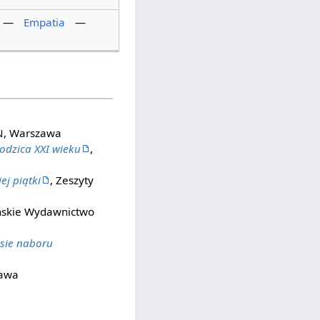
—
Empatia
—
N, Warszawa
rodzica XXI wieku
,
ej piątki
, Zeszyty
ńskie Wydawnictwo
sie naboru
zawa