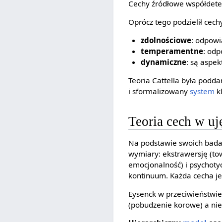
Cechy źródłowe współdeter
Oprócz tego podzielił cechy
zdolnościowe
: odpowi
temperamentne
: odp
dynamiczne
: są aspe
Teoria Cattella była podd
i sformalizowany
system
kl
Teoria cech w u
Na podstawie swoich badań
wymiary: ekstrawersję (to
emocjonalność) i psychoty
kontinuum. Każda cecha jed
Eysenck w przeciwieństwi
(pobudzenie korowe) a nie