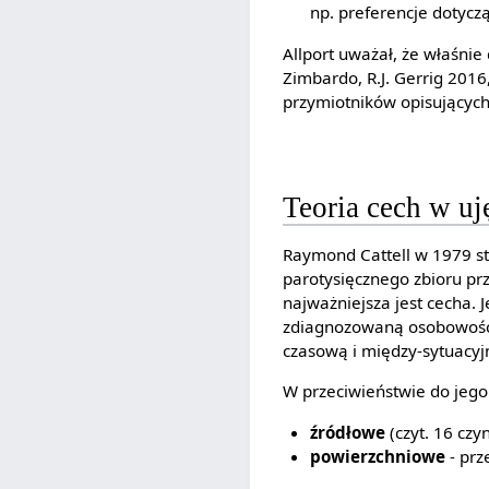
np. preferencje dotycz
Allport uważał, że właśnie
Zimbardo, R.J. Gerrig 2016
przymiotników opisujących 
Teoria cech w u
Raymond Cattell w 1979 st
parotysięcznego zbioru prz
najważniejsza jest cecha. 
zdiagnozowaną osobowość n
czasową i między-sytuacyj
W przeciwieństwie do jego
źródłowe
(czyt. 16 cz
powierzchniowe
- prz