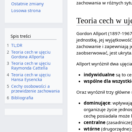
zachowania w różnych sytu
Ostatnie zmiany
Losowa strona
Teoria cech w uj
Gordon Allport (1897-1967
Spis treści
jednostkę, jej wyjątkowoś
1
TL;DR
zachowanie i zapewniają je
2
Teoria cech w ujęciu
zaobserwować, jest ukryta.
Gordona Allporta
3
Teoria cech w ujęciu
Allport wyróżnił dwa ujęcia
Raymonda Cattella
indywidualne
są to ce
4
Teoria cech w ujęciu
Hansa Eysencka
wspólne dla wszystki
5
Cechy osobowości a
przewidzenie zachowania
Oraz wyróżnił trzy główne
6
Bibliografia
dominujące
: wpływają
organizuje życie jednos
cechę posiadała może by
centralne
(zasadnicze)
wtórne
(drugorzędne):