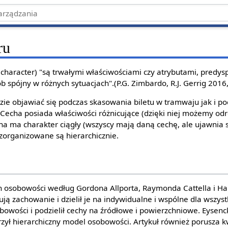
ru
 character) "są trwałymi właściwościami czy atrybutami, predys
 spójny w różnych sytuacjach".(P.G. Zimbardo, R.J. Gerrig 2016,
zie objawiać się podczas skasowania biletu w tramwaju jak i p
 Cecha posiada właściwości różnicujące (dzięki niej możemy odró
ha ma charakter ciągły (wszyscy mają daną cechę, ale ujawnia
 zorganizowane są hierarchicznie.
h osobowości według Gordona Allporta, Raymonda Cattella i Ha
ją zachowanie i dzielił je na indywidualne i wspólne dla wszystk
owości i podzielił cechy na źródłowe i powierzchniowe. Eysenck
zył hierarchiczny model osobowości. Artykuł również porusza k