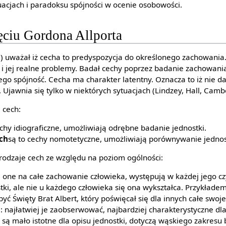
acjach i paradoksu spójności w ocenie osobowości.
ęciu Gordona Allporta
) uważał iż cecha to predyspozycja do określonego zachowania.
ć i jej realne problemy. Badał cechy poprzez badanie zachowan
go spójność. Cecha ma charakter latentny. Oznacza to iż nie da
 Ujawnia się tylko w niektórych sytuacjach (Lindzey, Hall, Camb
 cech:
chy idiograficzne, umożliwiają odrębne badanie jednostki.
ch
są to cechy nomotetyczne, umożliwiają porównywanie jednos
 rodzaje cech ze względu na poziom ogólności:
 one na całe zachowanie człowieka, występują w każdej jego cz
tki, ale nie u każdego człowieka się ona wykształca. Przykładem
ć Święty Brat Albert, który poświęcał się dla innych całe swoje
: najłatwiej je zaobserwować, najbardziej charakterystyczne dla
 są mało istotne dla opisu jednostki, dotyczą wąskiego zakresu