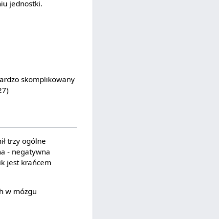
u jednostki.
 bardzo skomplikowany
27)
ł trzy ogólne
na - negatywna
ik jest krańcem
ch w mózgu