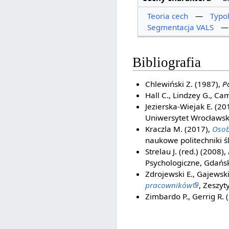
Teoria cech
—
Typo
Segmentacja VALS
Bibliografia
Chlewiński Z. (1987),
P
Hall C., Lindzey G., Cam
Jezierska-Wiejak E. (20
Uniwersytet Wrocławsk
Kraczla M. (2017),
Osob
naukowe politechniki śl
Strelau J. (red.) (2008),
Psychologiczne, Gdańs
Zdrojewski E., Gajewski
pracowników
, Zeszyt
Zimbardo P., Gerrig R. 