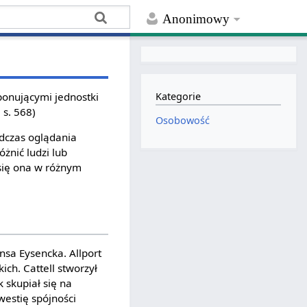
Anonimowy
ponującymi jednostki
Kategorie
 s. 568)
Osobowość
odczas oglądania
żnić ludzi lub
 się ona w różnym
nsa Eysencka. Allport
ich. Cattell stworzył
 skupiał się na
westię spójności