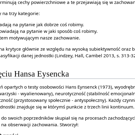
minują cechy powierzchniowe a te przejawiają się w zachowani
 na trzy kategorie:
adają na pytanie jak dobrze coś robimy.
owiadają na pytanie w jaki sposób coś robimy.
ktem motywującym nasze zachowanie.
ana krytyce głównie ze względu na wysoką subiektywność oraz
asyfikacji danej jednostki (Lindzey, Hall, Cambel 2013, s. 313-3
jęciu Hansa Eysencka
 opartych o testy osobowości Hans Eynsenck (1973), wyodrębni
warzyski - wyalienowany), neurotyczność (stabilność emocjonal
czność (przystosowany społecznie - antyspołeczny). Każdy czynn
nostki znajduje się w którymś punkcie z trzech linii kontinuum.
e do swoich poprzedników skupiał się na procesach zachodzący
 na obserwacji zachowania. Stworzył: