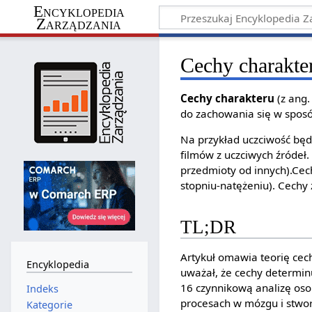
Encyklopedia
Zarządzania
Cechy charakte
Cechy charakteru
(z ang.
do zachowania się w sposób
Na przykład uczciwość będ
filmów z uczciwych źródeł.
przedmioty od innych).Cec
stopniu-natężeniu). Cechy
TL;DR
Artykuł omawia teorię cec
Encyklopedia
uważał, że cechy determinu
16 czynnikową analizę osob
Indeks
procesach w mózgu i stwor
Kategorie