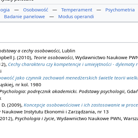
logia
—
Osobowość
—
Temperament
—
Psychometria
—
Badanie panelowe
—
Modus operandi
odstawy a cechy osobowości
, Lublin
pbell J. (2010),
Teorie osobowości
, Wydawnictwo Naukowe PW
12),
Cechy charakteru czy kompetencje i umiejętności - dylematy 
i
owość jako czynnik zachowań menedżerskich świetle teorii wielki
ąskiej, nr kol. 1980
Psychologia: podręcznik akademicki. Podstawy psychologii
, Gda
k
 D. (2009),
Koncepcje osobowościowe i ich zastosowanie w proce
y Naukowe Instytutu Ekonomii i Zarządzania, nr 13
(2012),
Psychologia i życie
, Wydawnictwo Naukowe PWN, Wars