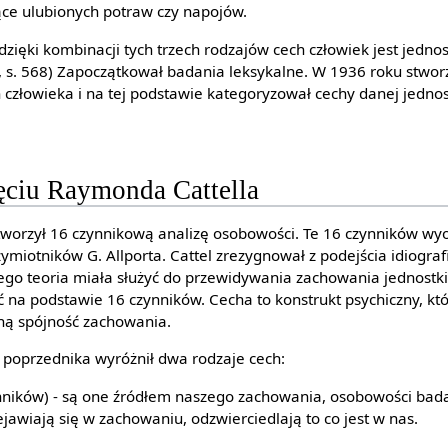
ące ulubionych potraw czy napojów.
 dzięki kombinacji tych trzech rodzajów cech człowiek jest jedno
, s. 568) Zapoczątkował badania leksykalne. W 1936 roku stworz
człowieka i na tej podstawie kategoryzował cechy danej jednos
jęciu Raymonda Cattella
worzył 16 czynnikową analizę osobowości. Te 16 czynników wyo
ymiotników G. Allporta. Cattel zrezygnował z podejścia idiograf
Jego teoria miała służyć do przewidywania zachowania jednostki
a podstawie 16 czynników. Cecha to konstrukt psychiczny, któ
ną spójność zachowania.
 poprzednika wyróżnił dwa rodzaje cech:
ynników) - są one źródłem naszego zachowania, osobowości bada
ejawiają się w zachowaniu, odzwierciedlają to co jest w nas.