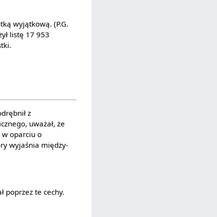
stką wyjątkową. (P.G.
ył listę 17 953
tki.
drębnił z
icznego, uważał, że
 w oparciu o
ry wyjaśnia między-
ł poprzez te cechy.