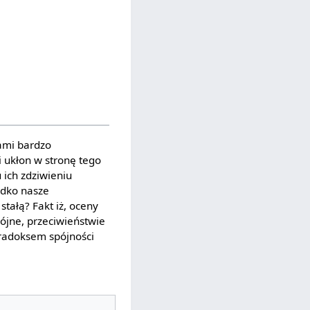
ami bardzo
i ukłon w stronę tego
 ich zdziwieniu
adko nasze
tałą? Fakt iż, oceny
ójne, przeciwieństwie
radoksem spójności