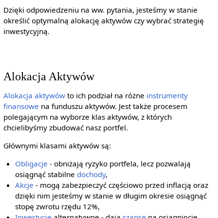
Dzięki odpowiedzeniu na ww. pytania, jesteśmy w stanie
określić optymalną alokację aktywów czy wybrać strategię
inwestycyjną.
Alokacja Aktywów
Alokacja
aktywów
to ich podział na różne
instrumenty
finansowe
na funduszu aktywów. Jest także procesem
polegającym na wyborze klas aktywów, z których
chcielibyśmy zbudować nasz portfel.
Głównymi klasami aktywów są:
Obligacje
- obniżają ryzyko portfela, lecz pozwalają
osiągnąć stabilne
dochody
,
Akcje
- mogą zabezpieczyć częściowo przed inflacją oraz
dzięki nim jesteśmy w stanie w długim okresie osiągnąć
stopę zwrotu rzędu 12%,
Inwestycje
alternatywne - dają
szanse
na osiągnięcie