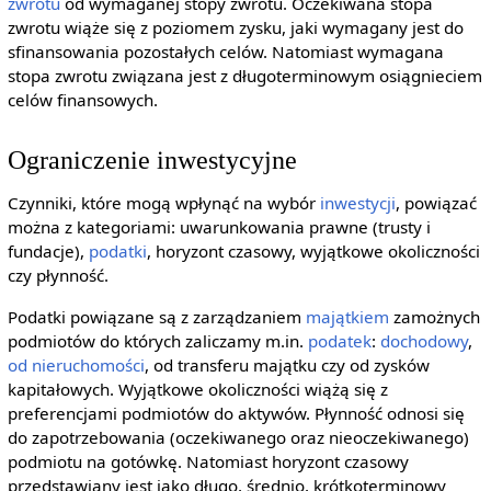
zwrotu
od wymaganej stopy zwrotu. Oczekiwana stopa
zwrotu wiąże się z poziomem zysku, jaki wymagany jest do
sfinansowania pozostałych celów. Natomiast wymagana
stopa zwrotu związana jest z długoterminowym osiągnieciem
celów finansowych.
Ograniczenie inwestycyjne
Czynniki, które mogą wpłynąć na wybór
inwestycji
, powiązać
można z kategoriami: uwarunkowania prawne (trusty i
fundacje),
podatki
, horyzont czasowy, wyjątkowe okoliczności
czy płynność.
Podatki powiązane są z zarządzaniem
majątkiem
zamożnych
podmiotów do których zaliczamy m.in.
podatek
:
dochodowy
,
od nieruchomości
, od transferu majątku czy od zysków
kapitałowych. Wyjątkowe okoliczności wiążą się z
preferencjami podmiotów do aktywów. Płynność odnosi się
do zapotrzebowania (oczekiwanego oraz nieoczekiwanego)
podmiotu na gotówkę. Natomiast horyzont czasowy
przedstawiany jest jako długo, średnio, krótkoterminowy