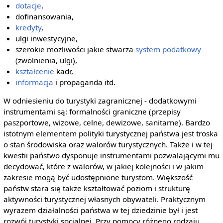
dotacje
,
dofinansowania,
kredyty
,
ulgi inwestycyjne,
szerokie możliwości jakie stwarza
system podatkowy
(zwolnienia, ulgi),
kształcenie
kadr,
informacja
i propaganda itd.
W odniesieniu do turystyki zagranicznej - dodatkowymi
instrumentami są: formalności graniczne (przepisy
paszportowe, wizowe, celne, dewizowe, sanitarne). Bardzo
istotnym elementem polityki turystycznej państwa jest troska
o stan środowiska oraz walorów turystycznych. Także i w tej
kwestii państwo dysponuje instrumentami pozwalającymi mu
decydować, które z walorów, w jakiej kolejności i w jakim
zakresie mogą być udostępnione turystom. Większość
państw stara się także kształtować poziom i strukturę
aktywności turystycznej własnych obywateli. Praktycznym
wyrazem działalności państwa w tej dziedzinie był i jest
rozwój turystyki socjalnej. Przy pomocy różnego rodzaju