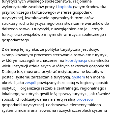
turystycznych własnego społeczeństwa, racjonalne
wykorzystanie zasobów pracy i
kapitału
(w tym środowiska
przyrodniczego i kulturowego) w sferze gospodarki
turystycznej, kształtowanie optymalnych rozmiarów i
struktury ruchu turystycznego oraz stwarzanie warunków do
dalszego rozwoju turystyki, z uwzględnieniem jej licznych
funkcji oraz związków z innymi sferami życia społecznego i
gospodarczego.
Z definicji tej wynika, że polityka turystyczna jest dosyć
skomplikowanym procesem sterowania rozwojem turystyki,
w którym szczególne znaczenie ma
koordynacja
działalności
wielu instytucji działających w różnych sektorach gospodarki.
Dlatego też, musi ona przybrać instytucjonalne kształty w
postaci systemu zarządzania turystyką.
System
ten można
określić jako
zespół
powiązanych ze sobą w logiczny sposób
instytucji i organizacji szczebla centralnego, regionalnego i
lokalnego, w których gestii leżą sprawy turystyki, jak również
sposób ich oddziaływania na sferę realną
procesów
gospodarki turystycznej. Podstawowe elementy takiego
systemu można analizować na różnych szczeblach systemu