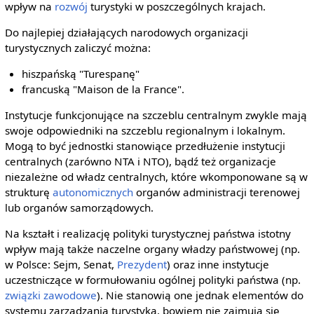
wpływ na
rozwój
turystyki w poszczególnych krajach.
Do najlepiej działających narodowych organizacji
turystycznych zaliczyć można:
hiszpańską "Turespanę"
francuską "Maison de la France".
Instytucje funkcjonujące na szczeblu centralnym zwykle mają
swoje odpowiedniki na szczeblu regionalnym i lokalnym.
Mogą to być jednostki stanowiące przedłużenie instytucji
centralnych (zarówno NTA i NTO), bądź też organizacje
niezależne od władz centralnych, które wkomponowane są w
strukturę
autonomicznych
organów administracji terenowej
lub organów samorządowych.
Na kształt i realizację polityki turystycznej państwa istotny
wpływ mają także naczelne organy władzy państwowej (np.
w Polsce: Sejm, Senat,
Prezydent
) oraz inne instytucje
uczestniczące w formułowaniu ogólnej polityki państwa (np.
związki zawodowe
). Nie stanowią one jednak elementów do
systemu zarządzania turystyką, bowiem nie zajmują się