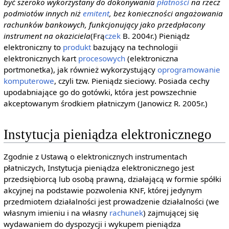
być szeroko wykorzystany do dokonywania
płatności
na rzecz
podmiotów innych niż
emitent
, bez konieczności angażowania
rachunków bankowych, funkcjonujący jako przedpłacony
instrument na okaziciela
(Frą
czek
B. 2004r.) Pieniądz
elektroniczny to
produkt
bazujący na technologii
elektronicznych kart
procesowych
(elektroniczna
portmonetka), jak również wykorzystujący
oprogramowanie
komputerowe
, czyli tzw. Pieniądz sieciowy. Posiada cechy
upodabniające go do gotówki, która jest powszechnie
akceptowanym środkiem płatniczym (Janowicz R. 2005r.)
Instytucja pieniądza elektronicznego
Zgodnie z Ustawą o elektronicznych instrumentach
płatniczych, Instytucja pieniądza elektronicznego jest
przedsiębiorcą lub osobą prawną, działającą w formie spółki
akcyjnej na podstawie pozwolenia KNF, której jedynym
przedmiotem działalności jest prowadzenie działalności (we
własnym imieniu i na własny
rachunek
) zajmującej się
wydawaniem do dyspozycji i wykupem pieniądza