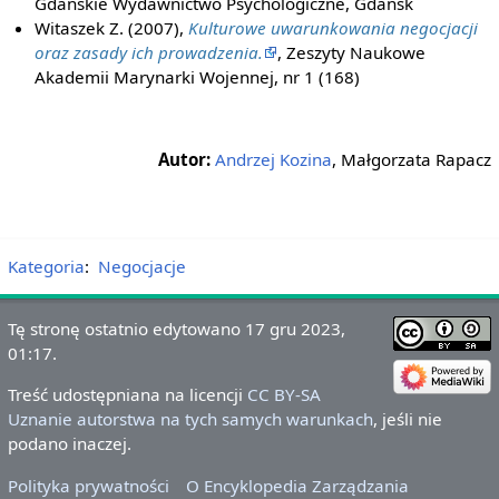
Gdańskie Wydawnictwo Psychologiczne, Gdańsk
Witaszek Z. (2007),
Kulturowe uwarunkowania negocjacji
oraz zasady ich prowadzenia.
, Zeszyty Naukowe
Akademii Marynarki Wojennej, nr 1 (168)
Autor:
Andrzej Kozina
, Małgorzata Rapacz
Kategoria
:
Negocjacje
Tę stronę ostatnio edytowano 17 gru 2023,
01:17.
Treść udostępniana na licencji
CC BY-SA
Uznanie autorstwa na tych samych warunkach
, jeśli nie
podano inaczej.
Polityka prywatności
O Encyklopedia Zarządzania