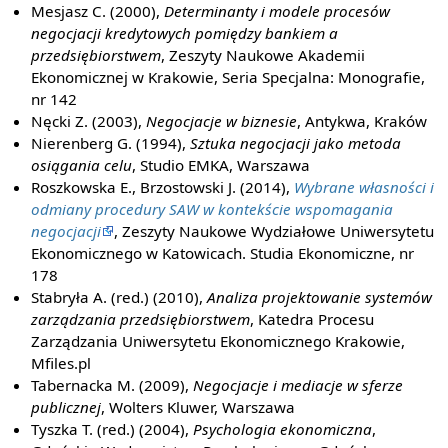
Mesjasz C. (2000),
Determinanty i modele procesów
negocjacji kredytowych pomiędzy bankiem a
przedsiębiorstwem
, Zeszyty Naukowe Akademii
Ekonomicznej w Krakowie, Seria Specjalna: Monografie,
nr 142
Nęcki Z. (2003),
Negocjacje w biznesie
, Antykwa, Kraków
Nierenberg G. (1994),
Sztuka negocjacji jako metoda
osiągania celu
, Studio EMKA, Warszawa
Roszkowska E., Brzostowski J. (2014),
Wybrane własności i
odmiany procedury SAW w kontekście wspomagania
negocjacji
, Zeszyty Naukowe Wydziałowe Uniwersytetu
Ekonomicznego w Katowicach. Studia Ekonomiczne, nr
178
Stabryła A. (red.) (2010),
Analiza projektowanie systemów
zarządzania przedsiębiorstwem
, Katedra Procesu
Zarządzania Uniwersytetu Ekonomicznego Krakowie,
Mfiles.pl
Tabernacka M. (2009),
Negocjacje i mediacje w sferze
publicznej
, Wolters Kluwer, Warszawa
Tyszka T. (red.) (2004),
Psychologia ekonomiczna
,