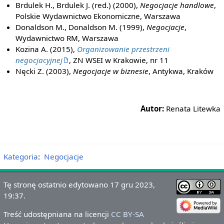
Brdulek H., Brdulek J. (red.) (2000),
Negocjacje handlowe
,
Polskie Wydawnictwo Ekonomiczne, Warszawa
Donaldson M., Donaldson M. (1999),
Negocjacje
,
Wydawnictwo RM, Warszawa
Kozina A. (2015),
Organizowanie przestrzeni
negocjacyjnej
, ZN WSEI w Krakowie, nr 11
Nęcki Z. (2003),
Negocjacje w biznesie
, Antykwa, Kraków
Autor:
Renata Litewka
Kategoria
:
Negocjacje
Tę stronę ostatnio edytowano 17 gru 2023,
19:37.
Treść udostępniana na licencji
CC BY-SA