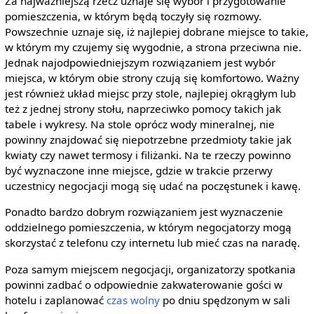
Za najważniejszą rzecz uznaje się wybór i przygotowanie
pomieszczenia, w którym będą toczyły się rozmowy.
Powszechnie uznaje się, iż najlepiej dobrane miejsce to takie,
w którym my czujemy się wygodnie, a strona przeciwna nie.
Jednak najodpowiedniejszym rozwiązaniem jest wybór
miejsca, w którym obie strony czują się komfortowo. Ważny
jest również układ miejsc przy stole, najlepiej okrągłym lub
też z jednej strony stołu, naprzeciwko pomocy takich jak
tabele i wykresy. Na stole oprócz wody mineralnej, nie
powinny znajdować się niepotrzebne przedmioty takie jak
kwiaty czy nawet termosy i filiżanki. Na te rzeczy powinno
być wyznaczone inne miejsce, gdzie w trakcie przerwy
uczestnicy negocjacji mogą się udać na poczęstunek i kawę.
Ponadto bardzo dobrym rozwiązaniem jest wyznaczenie
oddzielnego pomieszczenia, w którym negocjatorzy mogą
skorzystać z telefonu czy internetu lub mieć czas na naradę.
Poza samym miejscem negocjacji, organizatorzy spotkania
powinni zadbać o odpowiednie zakwaterowanie gości w
hotelu i zaplanować
czas wolny
po dniu spędzonym w sali