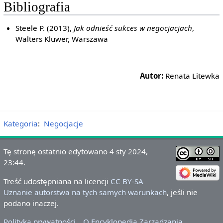
Bibliografia
Steele P. (2013),
Jak odnieść sukces w negocjacjach
,
Walters Kluwer, Warszawa
Autor:
Renata Litewka
Kategoria
:
Negocjacje
Tę stronę ostatnio edytowano 4 sty 2024,
23:44.
Treść udostępniana na licencji
CC BY-SA
Uznanie autorstwa na tych samych warunkach
, jeśli nie
podano inaczej.
Polityka prywatności
O Encyklopedia Zarządzania