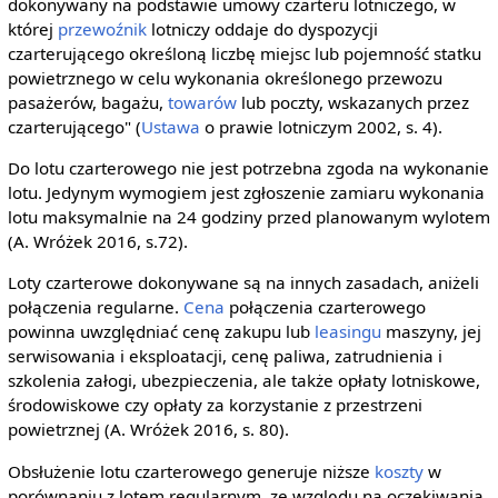
dokonywany na podstawie umowy czarteru lotniczego, w
której
przewoźnik
lotniczy oddaje do dyspozycji
czarterującego określoną liczbę miejsc lub pojemność statku
powietrznego w celu wykonania określonego przewozu
pasażerów, bagażu,
towarów
lub poczty, wskazanych przez
czarterującego" (
Ustawa
o prawie lotniczym 2002, s. 4).
Do lotu czarterowego nie jest potrzebna zgoda na wykonanie
lotu. Jedynym wymogiem jest zgłoszenie zamiaru wykonania
lotu maksymalnie na 24 godziny przed planowanym wylotem
(A. Wróżek 2016, s.72).
Loty czarterowe dokonywane są na innych zasadach, aniżeli
połączenia regularne.
Cena
połączenia czarterowego
powinna uwzględniać cenę zakupu lub
leasingu
maszyny, jej
serwisowania i eksploatacji, cenę paliwa, zatrudnienia i
szkolenia załogi, ubezpieczenia, ale także opłaty lotniskowe,
środowiskowe czy opłaty za korzystanie z przestrzeni
powietrznej (A. Wróżek 2016, s. 80).
Obsłużenie lotu czarterowego generuje niższe
koszty
w
porównaniu z lotem regularnym, ze względu na oczekiwania