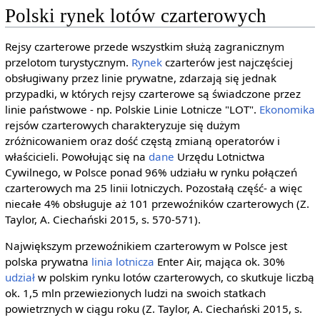
Polski rynek lotów czarterowych
Rejsy czarterowe przede wszystkim służą zagranicznym
przelotom turystycznym.
Rynek
czarterów jest najczęściej
obsługiwany przez linie prywatne, zdarzają się jednak
przypadki, w których rejsy czarterowe są świadczone przez
linie państwowe - np. Polskie Linie Lotnicze "LOT".
Ekonomika
rejsów czarterowych charakteryzuje się dużym
zróżnicowaniem oraz dość częstą zmianą operatorów i
właścicieli. Powołując się na
dane
Urzędu Lotnictwa
Cywilnego, w Polsce ponad 96% udziału w rynku połączeń
czarterowych ma 25 linii lotniczych. Pozostałą część- a więc
niecałe 4% obsługuje aż 101 przewoźników czarterowych (Z.
Taylor, A. Ciechański 2015, s. 570-571).
Największym przewoźnikiem czarterowym w Polsce jest
polska prywatna
linia lotnicza
Enter Air, mająca ok. 30%
udział
w polskim rynku lotów czarterowych, co skutkuje liczbą
ok. 1,5 mln przewiezionych ludzi na swoich statkach
powietrznych w ciągu roku (Z. Taylor, A. Ciechański 2015, s.