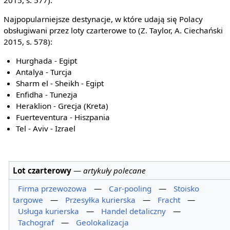
2015, s. 577).
Najpopularniejsze destynacje, w które udają się Polacy
obsługiwani przez loty czarterowe to (Z. Taylor, A. Ciechański
2015, s. 578):
Hurghada - Egipt
Antalya - Turcja
Sharm el - Sheikh - Egipt
Enfidha - Tunezja
Heraklion - Grecja (Kreta)
Fuerteventura - Hiszpania
Tel - Aviv - Izrael
Lot czarterowy
—
artykuły polecane
Firma przewozowa
—
Car-pooling
—
Stoisko
targowe
—
Przesyłka kurierska
—
Fracht
—
Usługa kurierska
—
Handel detaliczny
—
Tachograf
—
Geolokalizacja