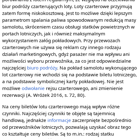
biur podróży czarterujących loty. Loty czarterowe przyjmują
zatem formę niskokosztową. Jest to możliwe dzięki lepszym
parametrom spalania paliwa spowodowanym redukcją masy
samolotu, skróceniem czasu obsługi statków powietrznych w
portach lotniczych, jak i również maksymalnym
wykorzystaniem załóg pokładowych. Przy przewozach
czarterowych nie używa się reklam czy innego rodzaju
działań marketingowych, gdyż pasażer nie ma wpływu ani
możliwości wyboru przewoźnika, za co jest odpowiedzialne
najczęściej
biuro podróży
. Na pokład samolotu wykonującego
lot czarterowy nie wchodzi się na podstawie biletu lotniczego,
a na podstawie symbolicznej karty pokładowej. Nie jest
możliwe
odwołanie
rejsu czarterowego, ani zmienienie
rezerwacji (A. Wróżek 2016, s. 72, 80).
Na ceny biletów lotu czarterowego mają wpływ różne
czynniki. Najczęściej czynniki te objęte są tajemnicą
handlową, jednakże
informacje
zaczerpnięte bezpośrednio
od przewoźników lotniczych, pozwalają uzyskać obraz tego
co kształtuje ceny biletów. Są to m.in.: rodzaj statku