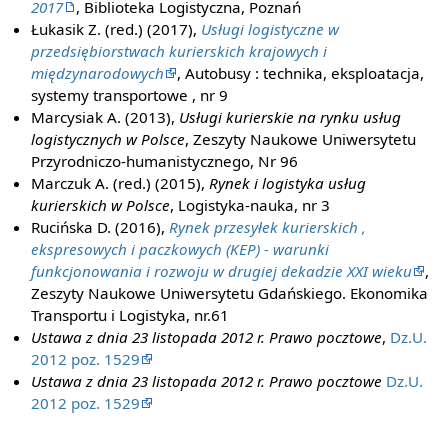
2017
, Biblioteka Logistyczna, Poznań
Łukasik Z. (red.) (2017),
Usługi logistyczne w
przedsiębiorstwach kurierskich krajowych i
międzynarodowych
, Autobusy : technika, eksploatacja,
systemy transportowe , nr 9
Marcysiak A. (2013),
Usługi kurierskie na rynku usług
logistycznych w Polsce
, Zeszyty Naukowe Uniwersytetu
Przyrodniczo-humanistycznego, Nr 96
Marczuk A. (red.) (2015),
Rynek i logistyka usług
kurierskich w Polsce
, Logistyka-nauka, nr 3
Rucińska D. (2016),
Rynek przesyłek kurierskich ,
ekspresowych i paczkowych (KEP) - warunki
funkcjonowania i rozwoju w drugiej dekadzie XXI wieku
,
Zeszyty Naukowe Uniwersytetu Gdańskiego. Ekonomika
Transportu i Logistyka, nr.61
Ustawa z dnia 23 listopada 2012 r. Prawo pocztowe
,
Dz.U.
2012 poz. 1529
Ustawa z dnia 23 listopada 2012 r. Prawo pocztowe
Dz.U.
2012 poz. 1529