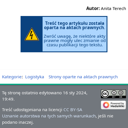
Autor:
Anita Terech
Treść tego artykułu została
oparta na aktach prawnych
.
Zwróć uwagę, że niektóre akty
prawne mogły ulec zmianie od
czasu publikacji tego tekstu.
Kategorie
:
Logistyka
Strony oparte na aktach prawnych
Tę stronę ostatnio edytowano 16 sty 2024,
19:49.
Treść udostępniana na licencji
CC BY-SA
Uznanie autorstwa na tych samych warunkach
, jeśli nie
podano inaczej.