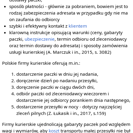
sposób płatności - głównie za pobraniem, bowiem jest to
rodzaj zabezpieczenia adresata w przypadku gdy nie ma
on zaufania do odbiorcy
szybki i efektywny kontakt z
klientem
klarowną instrukcje opisującą warunki (ceny, gabaryty
paczki,
ubezpieczenie
, termin odbioru od zleceniodawcy
oraz termin dostawy do adresata) i sposoby zamówienia
usługi kurierskiej (A. Marczuk i in., 2015, s. 3082)
Polskie firmy kurierskie oferują m.in.:
dostarczenie paczki w dniu jej nadania,
doręczenie dzień po nadaniu przesyłki,
doręczenie paczki w ciągu dwóch dni,
odbiór paczki od zleceniodawcy wieczorem i
dostarczenie jej odbiorcy porankiem dnia następnego,
dostarczenie przesyłki w nocy - dotyczy najczęściej
zleceń pilnych (Z. Łukasik i in., 2017, s.159)
Firmy kurierskie ujednolicają gabaryty paczek pod względem
wagi i wymiarów, aby
koszt
transportu małej przesyłki nie był