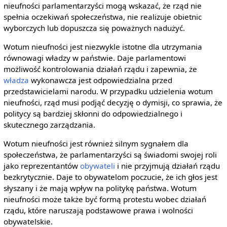
nieufności parlamentarzyści mogą wskazać, że rząd nie
spełnia oczekiwań społeczeństwa, nie realizuje obietnic
wyborczych lub dopuszcza się poważnych nadużyć.
Wotum nieufności jest niezwykle istotne dla utrzymania
równowagi władzy w państwie. Daje parlamentowi
możliwość kontrolowania działań rządu i zapewnia, że
władza
wykonawcza jest odpowiedzialna przed
przedstawicielami narodu. W przypadku udzielenia wotum
nieufności, rząd musi podjąć decyzję o dymisji, co sprawia, że
politycy są bardziej skłonni do odpowiedzialnego i
skutecznego zarządzania.
Wotum nieufności jest również silnym sygnałem dla
społeczeństwa, że parlamentarzyści są świadomi swojej roli
jako reprezentantów
obywateli
i nie przyjmują działań rządu
bezkrytycznie. Daje to obywatelom poczucie, że ich głos jest
słyszany i że mają wpływ na politykę państwa. Wotum
nieufności może także być formą protestu wobec działań
rządu, które naruszają podstawowe prawa i wolności
obywatelskie.