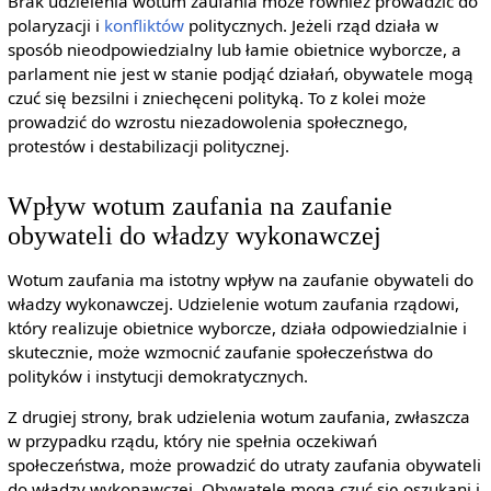
Brak udzielenia wotum zaufania może również prowadzić do
polaryzacji i
konfliktów
politycznych. Jeżeli rząd działa w
sposób nieodpowiedzialny lub łamie obietnice wyborcze, a
parlament nie jest w stanie podjąć działań, obywatele mogą
czuć się bezsilni i zniechęceni polityką. To z kolei może
prowadzić do wzrostu niezadowolenia społecznego,
protestów i destabilizacji politycznej.
Wpływ wotum zaufania na zaufanie
obywateli do władzy wykonawczej
Wotum zaufania ma istotny wpływ na zaufanie obywateli do
władzy wykonawczej. Udzielenie wotum zaufania rządowi,
który realizuje obietnice wyborcze, działa odpowiedzialnie i
skutecznie, może wzmocnić zaufanie społeczeństwa do
polityków i instytucji demokratycznych.
Z drugiej strony, brak udzielenia wotum zaufania, zwłaszcza
w przypadku rządu, który nie spełnia oczekiwań
społeczeństwa, może prowadzić do utraty zaufania obywateli
do władzy wykonawczej. Obywatele mogą czuć się oszukani i