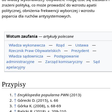
zrażeni polityką, co może prowadzić do wzrostu apatii
politycznej, obniżenia frekwencji wyborczej i wzrostu
poparcia dla ruchów antysystemowych.
Wotum zaufania
—
artykuły polecane
Władza wykonawcza
—
Rząd
—
Ustawa
—
Rzecznik Praw Obywatelskich
—
Prezydent
—
Władza sądownicza
—
Postępowanie
administracyjne
—
Zarząd komisaryczny
—
Sąd
apelacyjny
Przypisy
↑
Encyklopedia popularna PWN
(2013)
↑
Górecki D. (2015), s. 66
↑
Górka K. (2008), s. 68-69
↑
Balicki R. (2018), s. 209-210