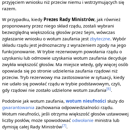
przyjęciem wniosku niż przeciw niemu i wstrzymujących się
razem.
W przypadku, kiedy
Prezes Rady Ministrów
, jak również
proponowany przez niego skład rządu, zostali wybrani
bezwzględną większością głosów przez Sejm, wówczas
zgłaszanie wniosku o wotum zaufania jest
zbyteczne
. Wybór
składu rządu jest jednoznaczny z wyrażeniem zgody na jego
funkcjonowanie. W trybie rezerwowym powołania rządu o
uzyskaniu lub odmowie uzyskania wotum zaufania decyduje
zwykła większość głosów. Ma miejsce wtedy, gdy więcej osób
opowiada się po stronie udzielenia zaufania rządowi niż
przeciw. Tryb rezerwowy ma zastosowanie w sytuacji, kiedy
nie udało się powołać rządu w trybie podstawowym, czyli,
[6]
gdy rządowi nie zostało udzielone wotum zaufania
.
Podobnie jak wotum zaufania,
wotum nieufności
służy do
gwarantowania
zachowania odpowiedzialności rządu.
Wotum nieufności, jeśli otrzyma większość głosów ustawowej
liczby posłów, może spowodować
odwołanie
ministra lub
[7]
dymisję całej Rady Ministrów
.