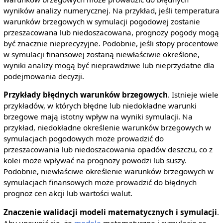
wyników analizy numerycznej. Na przykład, jeśli temperatura
warunków brzegowych w symulacji pogodowej zostanie
przeszacowana lub niedoszacowana, prognozy pogody mogą
być znacznie nieprecyzyjne. Podobnie, jeśli stopy procentowe
w symulacji finansowej zostaną niewłaściwie określone,
wyniki analizy mogą być nieprawdziwe lub nieprzydatne dla
podejmowania decyzji.
Przykłady błędnych warunków brzegowych
. Istnieje wiele
przykładów, w których błędne lub niedokładne warunki
brzegowe mają istotny wpływ na wyniki symulacji. Na
przykład, niedokładne określenie warunków brzegowych w
symulacjach pogodowych może prowadzić do
przeszacowania lub niedoszacowania opadów deszczu, co z
kolei może wpływać na prognozy powodzi lub suszy.
Podobnie, niewłaściwe określenie warunków brzegowych w
symulacjach finansowych może prowadzić do błędnych
prognoz cen akcji lub wartości walut.
Znaczenie walidacji modeli matematycznych i symulacji
.
Aby upewnić się, że
modele
matematyczne i symulacje są