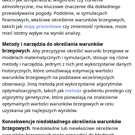
atmosferyczne, ma kluczowe znaczenie dla dokładnego
przewidywania pogody. Podobnie, w symulacjach
finansowych, właściwe określenie warunków brzegowych,
takich jak
stopy procentowe
czy zmienność rynkowa, może
mieć istotny wpływ na wyniki analizy.
Metody i narzędzia do określania warunków
brzegowych
. Aby precyzyjnie określić warunki brzegowe w
modelach matematycznych i symulacjach, stosuje się różne
metody i narzędzia. Jednym z nich jest wykorzystanie danych
historycznych, które umożliwiają estymację wartości
warunków brzegowych na podstawie wcześniejszych
obserwacji. Inną metodą jest wykorzystanie algorytmów
optymalizacyjnych, takich jak
metoda
gradientu prostego czy
algorytmy genetyczne, które pozwalają na znalezienie
optymalnych wartości warunków brzegowych w celu
uzyskania jak najlepszych wyników.
Konsekwencje niedokładnego określenia warunków
brzegowych
. Niedokładne lub niewłaściwe określenie
warunków brzegowych może prowadzić do błędnych